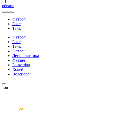
+
1
обране
Футбол
Бокс
Теніс
Футбол
Бокс
Теніс
Біатлон
Легка атлетика
Футзал
Баскетбол
Хокей
Волейбол
топ