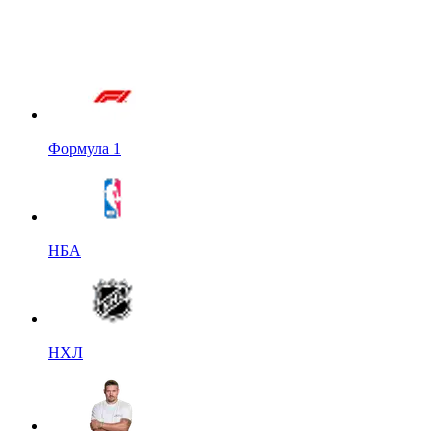
Формула 1
НБА
НХЛ