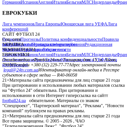
Германия
Испания
Англия
Италия
Бельгия
МЛС
Нидерланды
Фран
ЕВРОКУБКИ
Лига чемпионов
Лига Европы
Юношеская лига УЕФА
Лига
конференций
САЙТ ФУТБОЛ 24
Редакция
Соц. сети
Прогнозы
Политика конфиденциальности
Правила
сайту
facebook
УКРАИНА
Контакты
x
youtube
Правила комментирования
instagram
telegram
viber
Редакционная
политика
Украина
ЧЕМПИОНАТЫ
Первая лига
Структура собственности
Вторая лига
Германия
ЕВРОКУБКИ
Испания
Англия
Италия
Бельгия
МЛС
Нидерланды
Фран
Лига чемпионов
Онлайн-медиа «Футбол 24»
Лига Европы
пл. Галицкая, дом. 15, м. Львов,
Юношеская лига УЕФА
Лига
конференций
79008
Телефон +380 (32) 229-77-77
Адрес электронной почты
legal@24tv.com.ua
Идентификатор онлайн-медиа в Реестре
субъектов в сфере медиа — R40-06058
21+
Материалы сайта предназначены для лиц старше 21 года
При цитировании и использовании любых материалов ссылка
на "Футбол 24" обязательна. При цитировании и
использовании в сети Интернет гиперссылка на сайтт
football24.ua
обязательное. Материалы со знаком
"Спецпроект", "Партнерский материал", "Реклама", "Новости
компаний" публикуем на правах рекламы.
21+
Материалы сайта предназначены для лиц старше 21 года
Все права защищены. © 2005 -
2026
, ЧАО
"Телерадиокомпания Люкс". "Футбол 24".