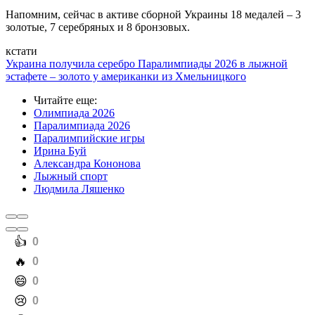
Напомним, сейчас в активе сборной Украины 18 медалей – 3
золотые, 7 серебряных и 8 бронзовых.
кстати
Украина получила серебро Паралимпиады 2026 в лыжной
эстафете – золото у американки из Хмельницкого
Читайте еще
:
Олимпиада 2026
Паралимпиада 2026
Паралимпийские игры
Ирина Буй
Александра Кононова
Лыжный спорт
Людмила Ляшенко
️👍
0
️🔥
0
️😄
0
️😢
0