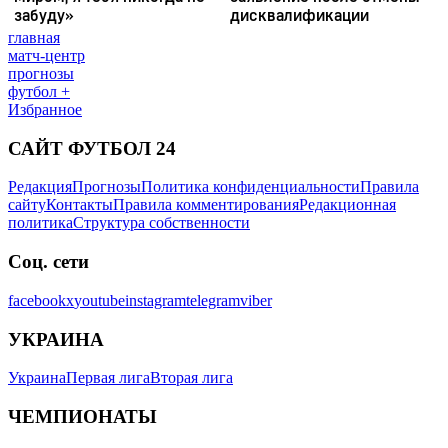
главная
матч-центр
прогнозы
футбол +
Избранное
САЙТ ФУТБОЛ 24
Редакция
Прогнозы
Политика конфиденциальности
Правила
сайту
Контакты
Правила комментирования
Редакционная
политика
Структура собственности
Соц. сети
facebook
x
youtube
instagram
telegram
viber
УКРАИНА
Украина
Первая лига
Вторая лига
ЧЕМПИОНАТЫ