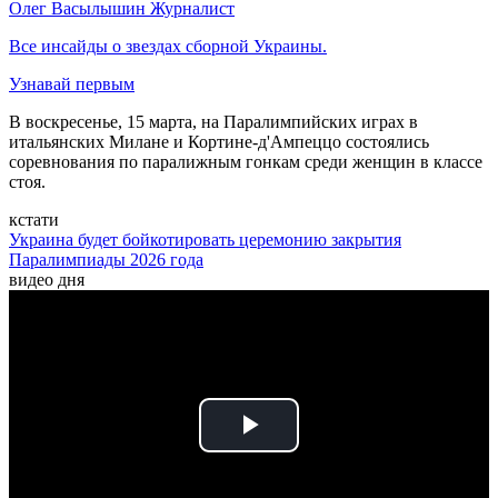
Олег Васылышин
Журналист
Все инсайды о звездах сборной Украины.
Узнавай первым
В воскресенье, 15 марта, на Паралимпийских играх в
итальянских Милане и Кортине-д'Ампеццо состоялись
соревнования по паралижным гонкам среди женщин в классе
стоя.
кстати
Украина будет бойкотировать церемонию закрытия
Паралимпиады 2026 года
видео дня
Play