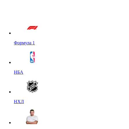
Формула 1
НБА
НХЛ