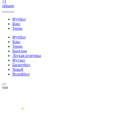
+
1
обране
Футбол
Бокс
Тенис
Футбол
Бокс
Тенис
Биатлон
Легкая атлетика
Футзал
Баскетбол
Хокей
Волейбол
топ