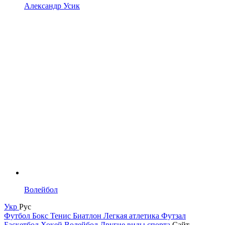
Александр Усик
Волейбол
Укр
Рус
Футбол
Бокс
Тенис
Биатлон
Легкая атлетика
Футзал
Баскетбол
Хокей
Волейбол
Другие виды спорта
Сайт