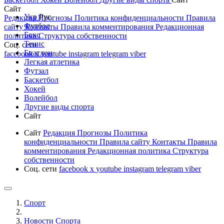
Сайт
Укр
Рус
Редакция
Прогнозы
Политика конфиденциальности
Правила
Футбол
сайту
Контакты
Правила комментирования
Редакционная
Бокс
политика
Структура собственности
Тенис
Соц. сети
Биатлон
facebook
x
youtube
instagram
telegram
viber
Легкая атлетика
Футзал
Баскетбол
Хокей
Волейбол
Другие виды спорта
Сайт
Сайт
Редакция
Прогнозы
Политика
конфиденциальности
Правила сайту
Контакты
Правила
комментирования
Редакционная политика
Структура
собственности
Соц. сети
facebook
x
youtube
instagram
telegram
viber
Спорт
Новости Cпорта