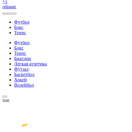
+
1
обране
Футбол
Бокс
Тенис
Футбол
Бокс
Тенис
Биатлон
Легкая атлетика
Футзал
Баскетбол
Хокей
Волейбол
топ