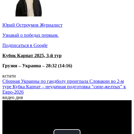
Юрий Остроумов
Журналист
Узнавай о победах первым.
Подписаться в Google
Кубок Карпат 2025, 3-й тур
Грузия – Украина – 28:32 (14:16)
кстати
Сборная Украины по гандболу проиграла Словакии во 2-м
туре Кубка Карпат – неудачная подготовка "сине-желтых" к
Евро-2026
видео дня