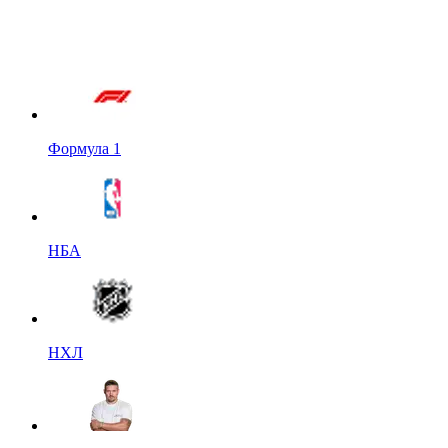
Формула 1
НБА
НХЛ