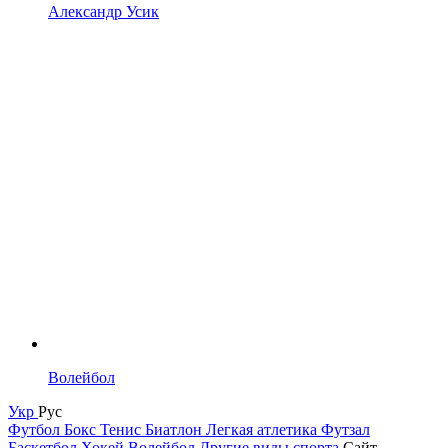
Александр Усик
Волейбол
Укр
Рус
Футбол
Бокс
Тенис
Биатлон
Легкая атлетика
Футзал
Баскетбол
Хокей
Волейбол
Другие виды спорта
Сайт