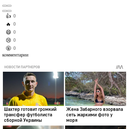
️👍
0
️🔥
0
️😄
0
️😢
0
️🤬
0
комментарии