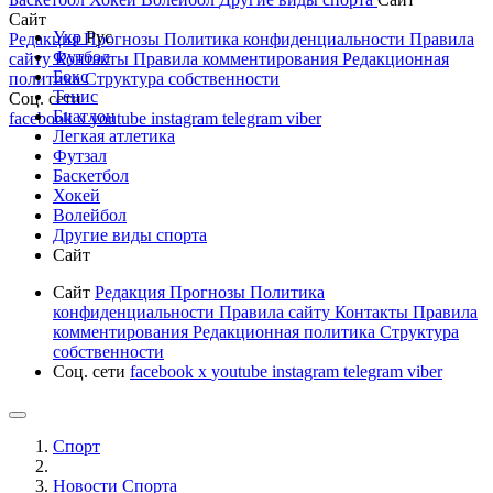
Сайт
Укр
Рус
Редакция
Прогнозы
Политика конфиденциальности
Правила
Футбол
сайту
Контакты
Правила комментирования
Редакционная
Бокс
политика
Структура собственности
Тенис
Соц. сети
Биатлон
facebook
x
youtube
instagram
telegram
viber
Легкая атлетика
Футзал
Баскетбол
Хокей
Волейбол
Другие виды спорта
Сайт
Сайт
Редакция
Прогнозы
Политика
конфиденциальности
Правила сайту
Контакты
Правила
комментирования
Редакционная политика
Структура
собственности
Соц. сети
facebook
x
youtube
instagram
telegram
viber
Спорт
Новости Cпорта