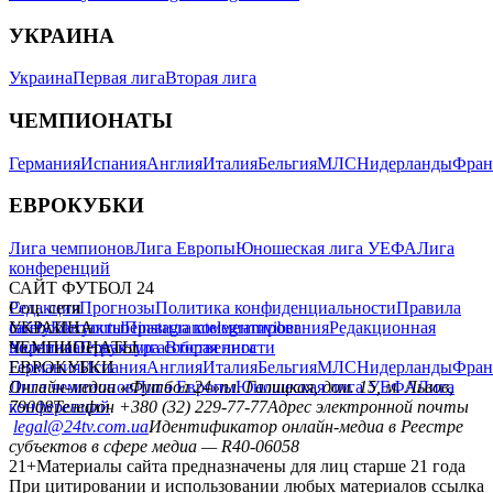
УКРАИНА
Украина
Первая лига
Вторая лига
ЧЕМПИОНАТЫ
Германия
Испания
Англия
Италия
Бельгия
МЛС
Нидерланды
Фран
ЕВРОКУБКИ
Лига чемпионов
Лига Европы
Юношеская лига УЕФА
Лига
конференций
САЙТ ФУТБОЛ 24
Редакция
Соц. сети
Прогнозы
Политика конфиденциальности
Правила
сайту
facebook
УКРАИНА
Контакты
x
youtube
Правила комментирования
instagram
telegram
viber
Редакционная
политика
Украина
ЧЕМПИОНАТЫ
Первая лига
Структура собственности
Вторая лига
Германия
ЕВРОКУБКИ
Испания
Англия
Италия
Бельгия
МЛС
Нидерланды
Фран
Лига чемпионов
Онлайн-медиа «Футбол 24»
Лига Европы
пл. Галицкая, дом. 15, м. Львов,
Юношеская лига УЕФА
Лига
конференций
79008
Телефон +380 (32) 229-77-77
Адрес электронной почты
legal@24tv.com.ua
Идентификатор онлайн-медиа в Реестре
субъектов в сфере медиа — R40-06058
21+
Материалы сайта предназначены для лиц старше 21 года
При цитировании и использовании любых материалов ссылка