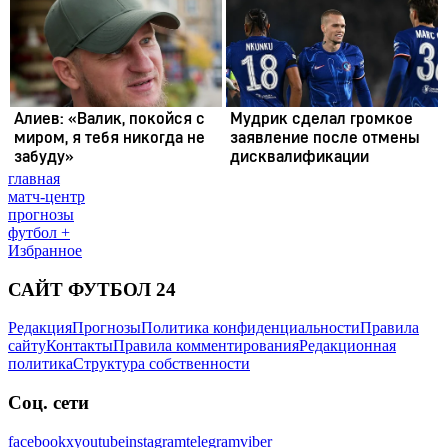
главная
матч-центр
прогнозы
футбол +
Избранное
САЙТ ФУТБОЛ 24
Редакция
Прогнозы
Политика конфиденциальности
Правила
сайту
Контакты
Правила комментирования
Редакционная
политика
Структура собственности
Соц. сети
facebook
x
youtube
instagram
telegram
viber