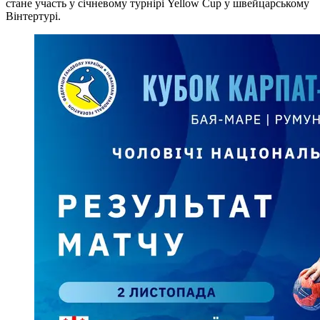
стане участь у січневому турнірі Yellow Cup у швейцарському
Вінтертурі.