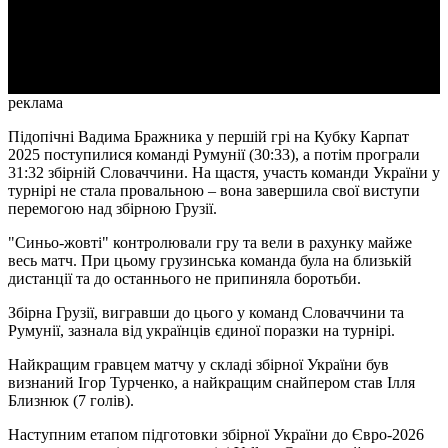
Video
реклама
Підопічні Вадима Бражника у першій грі на Кубку Карпат
2025 поступилися команді Румунії (30:33), а потім програли
31:32 збірній Словаччини. На щастя, участь команди України у
турнірі не стала провальною – вона завершила свої виступи
перемогою над збірною Грузії.
"Синьо-жовті" контролювали гру та вели в рахунку майже
весь матч. При цьому грузинська команда була на близькій
дистанції та до останнього не припиняла боротьби.
Збірна Грузії, вигравши до цього у команд Словаччини та
Румунії, зазнала від українців єдиної поразки на турнірі.
Найкращим гравцем матчу у складі збірної України був
визнаний Ігор Турченко, а найкращим снайпером став Ілля
Близнюк (7 голів).
Наступним етапом підготовки збірної України до Євро-2026