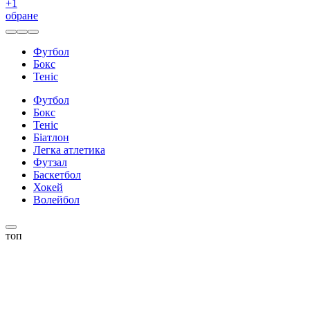
+
1
обране
Футбол
Бокс
Теніс
Футбол
Бокс
Теніс
Біатлон
Легка атлетика
Футзал
Баскетбол
Хокей
Волейбол
топ