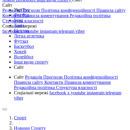
Сайт
Укр
Рус
Редакція
Прогнози
Політика конфіденційності
Правила сайту
Футбол
Контакти
Правила коментування
Редакційна політика
Бокс
Структура власності
Теніс
Соціальні мережі
Біатлон
facebook
x
youtube
instagram
telegram
viber
Легка атлетика
Футзал
Баскетбол
Хокей
Волейбол
Інші види спорту
Сайт
Сайт
Редакція
Прогнози
Політика конфіденційності
Правила сайту
Контакти
Правила коментування
Редакційна політика
Структура власності
Соціальні мережі
facebook
x
youtube
instagram
telegram
viber
Спорт
Новини Спорту