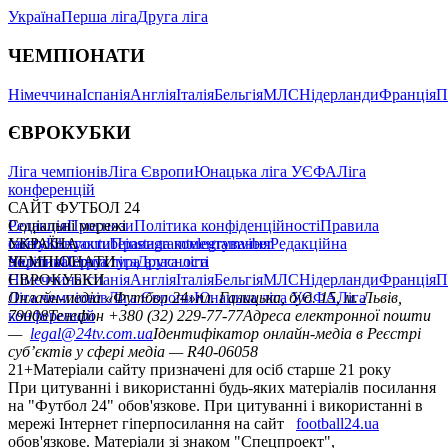
Україна
Перша ліга
Друга ліга
ЧЕМПІОНАТИ
Німеччина
Іспанія
Англія
Італія
Бельгія
МЛС
Нідерланди
Франція
П
ЄВРОКУБКИ
Ліга чемпіонів
Ліга Європи
Юнацька ліга УЄФА
Ліга
конференцій
САЙТ ФУТБОЛ 24
Редакція
Соціальні мережі
Прогнози
Політика конфіденційності
Правила
сайту
facebook
УКРАЇНА
Контакти
x
youtube
Правила коментування
instagram
telegram
viber
Редакційна
політика
Україна
ЧЕМПІОНАТИ
Перша ліга
Структура власності
Друга ліга
Німеччина
ЄВРОКУБКИ
Іспанія
Англія
Італія
Бельгія
МЛС
Нідерланди
Франція
П
Ліга чемпіонів
Онлайн-медіа «Футбол 24»
Ліга Європи
Юнацька ліга УЄФА
пл. Галицька, буд. 15, м. Львів,
Ліга
конференцій
79008
Телефон +380 (32) 229-77-77
Адреса електронної пошти
—
legal@24tv.com.ua
Ідентифікатор онлайн-медіа в Реєстрі
суб’єктів у сфері медіа — R40-06058
21+
Матеріали сайту призначені для осіб старше 21 року
При цитуванні і використанні будь-яких матеріалів посилання
на "Футбол 24" обов'язкове. При цитуванні і використанні в
мережі Інтернет гіперпосилання на сайт
football24.ua
обов'язкове. Матеріали зі знаком "Спецпроект",