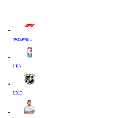
Формула 1
НБА
НХЛ