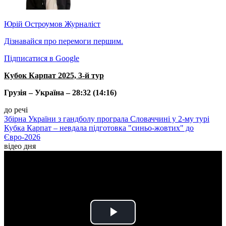
Юрій Остроумов
Журналіст
Дізнавайся про перемоги першим.
Підписатися в Google
Кубок Карпат 2025, 3-й тур
Грузія – Україна – 28:32 (14:16)
до речі
Збірна України з гандболу програла Словаччині у 2-му турі
Кубка Карпат – невдала підготовка "синьо-жовтих" до
Євро-2026
відео дня
Play