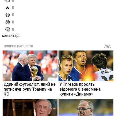
️👍
0
️🔥
0
️😄
0
️😢
0
️🤬
0
коментарі