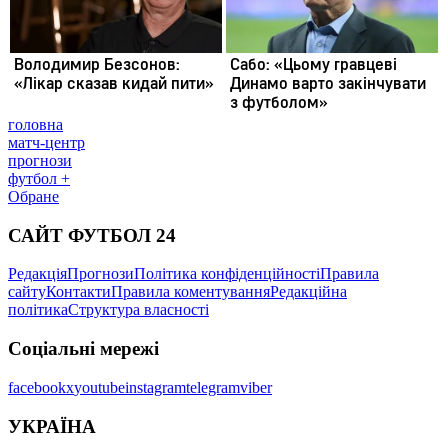
головна
матч-центр
прогнози
футбол +
Обране
САЙТ ФУТБОЛ 24
Редакція
Прогнози
Політика конфіденційності
Правила
сайту
Контакти
Правила коментування
Редакційна
політика
Структура власності
Соціальні мережі
facebook
x
youtube
instagram
telegram
viber
УКРАЇНА