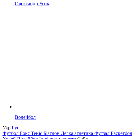
Олександр Усик
Волейбол
Укр
Рус
Футбол
Бокс
Теніс
Біатлон
Легка атлетика
Футзал
Баскетбол
Хокей
Волейбол
Інші види спорту
Сайт