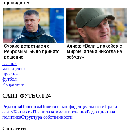
главная
матч-центр
прогнозы
футбол +
Избранное
САЙТ ФУТБОЛ 24
Редакция
Прогнозы
Политика конфиденциальности
Правила
сайту
Контакты
Правила комментирования
Редакционная
политика
Структура собственности
Соц. сети