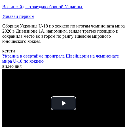
Все инсайды о звездах сборной Украины.
Узнавай первым
Сборная Украины U-18 по хоккею по итогам чемпионата мира
2026 в Дивизионе 1A, напомним, заняла третью позицию и
сохранила место во втором по рангу эшелоне мирового
юношеского хоккея.
кстати
Украина в овертайме проиграла Швейцарии на чемпионате
мира U-18 по хоккею
видео дня
Play
Video