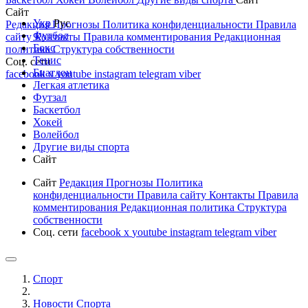
Сайт
Укр
Рус
Редакция
Прогнозы
Политика конфиденциальности
Правила
Футбол
сайту
Контакты
Правила комментирования
Редакционная
Бокс
политика
Структура собственности
Тенис
Соц. сети
Биатлон
facebook
x
youtube
instagram
telegram
viber
Легкая атлетика
Футзал
Баскетбол
Хокей
Волейбол
Другие виды спорта
Сайт
Сайт
Редакция
Прогнозы
Политика
конфиденциальности
Правила сайту
Контакты
Правила
комментирования
Редакционная политика
Структура
собственности
Соц. сети
facebook
x
youtube
instagram
telegram
viber
Спорт
Новости Cпорта