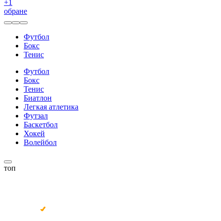
+
1
обране
Футбол
Бокс
Тенис
Футбол
Бокс
Тенис
Биатлон
Легкая атлетика
Футзал
Баскетбол
Хокей
Волейбол
топ