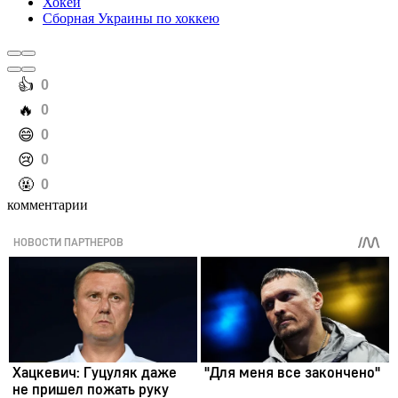
Хокей
Сборная Украины по хоккею
️👍
0
️🔥
0
️😄
0
️😢
0
️🤬
0
комментарии