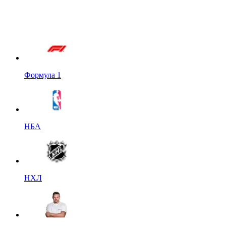
Формула 1
НБА
НХЛ