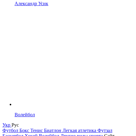
Александр Усик
Волейбол
Укр
Рус
Футбол
Бокс
Тенис
Биатлон
Легкая атлетика
Футзал
Баскетбол
Хокей
Волейбол
Другие виды спорта
Сайт