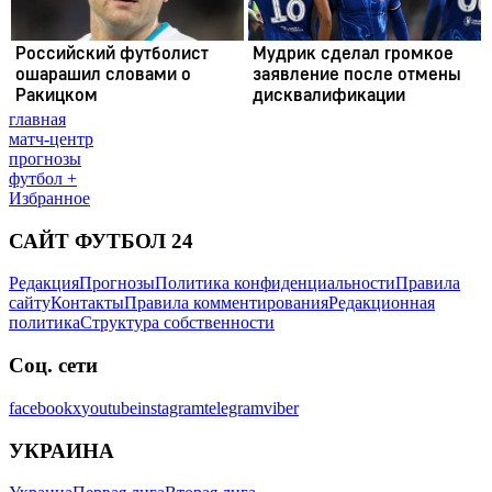
главная
матч-центр
прогнозы
футбол +
Избранное
САЙТ ФУТБОЛ 24
Редакция
Прогнозы
Политика конфиденциальности
Правила
сайту
Контакты
Правила комментирования
Редакционная
политика
Структура собственности
Соц. сети
facebook
x
youtube
instagram
telegram
viber
УКРАИНА