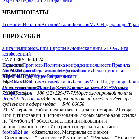
Украина
Первая лига
Вторая лига
ЧЕМПИОНАТЫ
Германия
Испания
Англия
Италия
Бельгия
МЛС
Нидерланды
Фран
ЕВРОКУБКИ
Лига чемпионов
Лига Европы
Юношеская лига УЕФА
Лига
конференций
САЙТ ФУТБОЛ 24
Редакция
Соц. сети
Прогнозы
Политика конфиденциальности
Правила
сайту
facebook
УКРАИНА
Контакты
x
youtube
Правила комментирования
instagram
telegram
viber
Редакционная
политика
Украина
ЧЕМПИОНАТЫ
Первая лига
Структура собственности
Вторая лига
Германия
ЕВРОКУБКИ
Испания
Англия
Италия
Бельгия
МЛС
Нидерланды
Фран
Лига чемпионов
Онлайн-медиа «Футбол 24»
Лига Европы
пл. Галицкая, дом. 15, м. Львов,
Юношеская лига УЕФА
Лига
конференций
79008
Телефон +380 (32) 229-77-77
Адрес электронной почты
legal@24tv.com.ua
Идентификатор онлайн-медиа в Реестре
субъектов в сфере медиа — R40-06058
21+
Материалы сайта предназначены для лиц старше 21 года
При цитировании и использовании любых материалов ссылка
на "Футбол 24" обязательна. При цитировании и
использовании в сети Интернет гиперссылка на сайтт
football24.ua
обязательное. Материалы со знаком
"Спецпроект", "Партнерский материал", "Реклама", "Новости