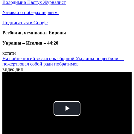
Володимир Пастух
Журналист
Узнавай о победах первым.
Подписаться в Google
Регбилиг, чемпионат Европы
Украина – Италия – 44:20
кстати
На войне погиб экс-игрок сборной Украины по регбилиг –
пожертвовал собой ради побратимов
видео дня
Play
Video