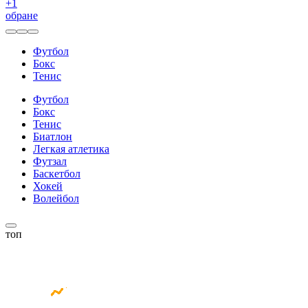
+
1
обране
Футбол
Бокс
Тенис
Футбол
Бокс
Тенис
Биатлон
Легкая атлетика
Футзал
Баскетбол
Хокей
Волейбол
топ