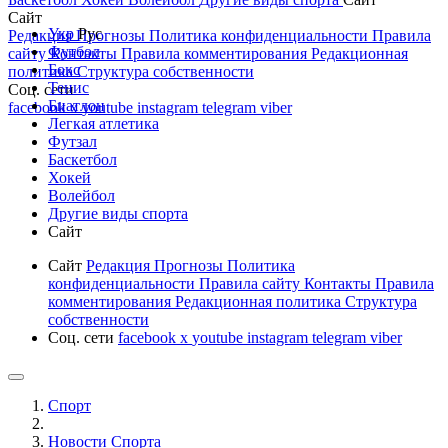
Сайт
Укр
Рус
Редакция
Прогнозы
Политика конфиденциальности
Правила
Футбол
сайту
Контакты
Правила комментирования
Редакционная
Бокс
политика
Структура собственности
Тенис
Соц. сети
Биатлон
facebook
x
youtube
instagram
telegram
viber
Легкая атлетика
Футзал
Баскетбол
Хокей
Волейбол
Другие виды спорта
Сайт
Сайт
Редакция
Прогнозы
Политика
конфиденциальности
Правила сайту
Контакты
Правила
комментирования
Редакционная политика
Структура
собственности
Соц. сети
facebook
x
youtube
instagram
telegram
viber
Спорт
Новости Cпорта