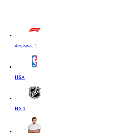
Формула 1
НБА
НХЛ