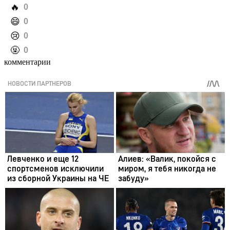
️🔥
0
️😄
0
️😢
0
️🤬
0
комментарии