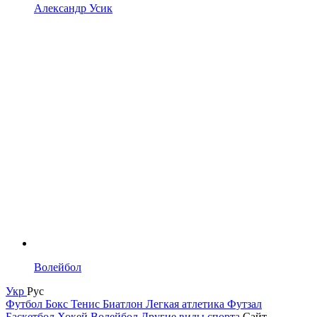
Александр Усик
Волейбол
Укр
Рус
Футбол
Бокс
Тенис
Биатлон
Легкая атлетика
Футзал
Баскетбол
Хокей
Волейбол
Другие виды спорта
Сайт