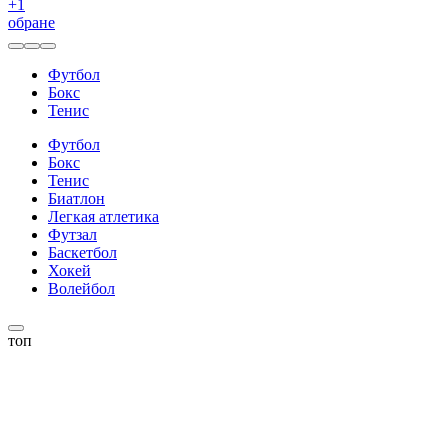
+
1
обране
Футбол
Бокс
Тенис
Футбол
Бокс
Тенис
Биатлон
Легкая атлетика
Футзал
Баскетбол
Хокей
Волейбол
топ