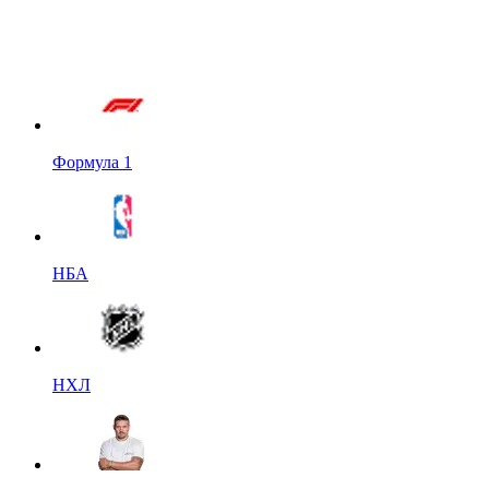
Формула 1
НБА
НХЛ