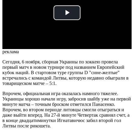
Play
Video
реклама
Сегодня, 6 ноября, сборная Украины по хоккею провела
первый матч в новом турнире под названием Европейский
кубок наций. В стартовом туре группы D "сине-желтые"
встречались с командой Литвы, которую недавно обыграли в
товарищеском матче – 5:1.
Впрочем, официальная игра оказалась намного тяжелее.
Украинцы хорошо начали игру, забросив шайбу уже на первой
минуте матча – точным броском отметился Панасенко.
Впрочем, во втором периоде литовцы смогли отыграться и
даже выйти вперед. На 27-й минуте Четвертак сравнял счет, а
в конце двадцатиминутки Игнатавичюс забил второй гол
Литвы после рикошета.