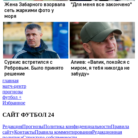
главная
матч-центр
прогнозы
футбол +
Избранное
САЙТ ФУТБОЛ 24
Редакция
Прогнозы
Политика конфиденциальности
Правила
сайту
Контакты
Правила комментирования
Редакционная
политика
Структура собственности