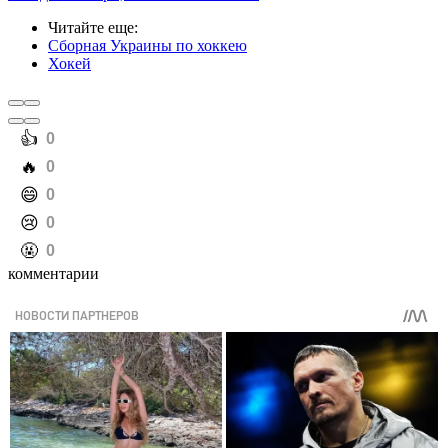
Читайте еще
:
Сборная Украины по хоккею
Хокей
️👍
0
️🔥
0
️😄
0
️😢
0
️🤬
0
комментарии