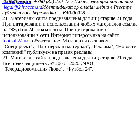
конференций
79008
Телефон +380 (32) 229-77-77
Адрес электронной почты
legal@24tv.com.ua
Идентификатор онлайн-медиа в Реестре
субъектов в сфере медиа — R40-06058
21+
Материалы сайта предназначены для лиц старше 21 года
При цитировании и использовании любых материалов ссылка
на "Футбол 24" обязательна. При цитировании и
использовании в сети Интернет гиперссылка на сайтт
football24.ua
обязательное. Материалы со знаком
"Спецпроект", "Партнерский материал", "Реклама", "Новости
компаний" публикуем на правах рекламы.
21+
Материалы сайта предназначены для лиц старше 21 года
Все права защищены. © 2005 -
2026
, ЧАО
"Телерадиокомпания Люкс". "Футбол 24".