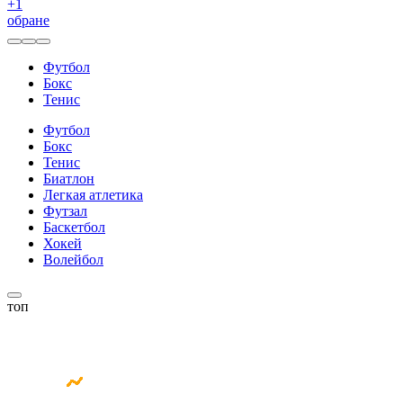
+
1
обране
Футбол
Бокс
Тенис
Футбол
Бокс
Тенис
Биатлон
Легкая атлетика
Футзал
Баскетбол
Хокей
Волейбол
топ