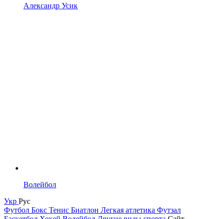
Александр Усик
Волейбол
Укр
Рус
Футбол
Бокс
Тенис
Биатлон
Легкая атлетика
Футзал
Баскетбол
Хокей
Волейбол
Другие виды спорта
Сайт