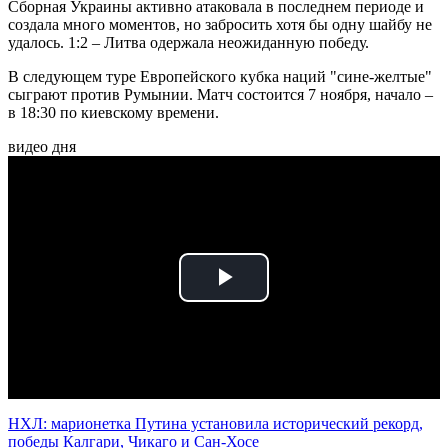
Сборная Украины активно атаковала в последнем периоде и
создала много моментов, но забросить хотя бы одну шайбу не
удалось. 1:2
– Литва одержала неожиданную победу.
В следующем туре Европейского кубка наций "сине-желтые"
сыграют против Румынии. Матч состоится 7 ноября, начало –
в 18:30 по киевскому времени.
видео дня
Play
Video
НХЛ: марионетка Путина установила исторический рекорд,
победы Калгари, Чикаго и Сан-Хосе