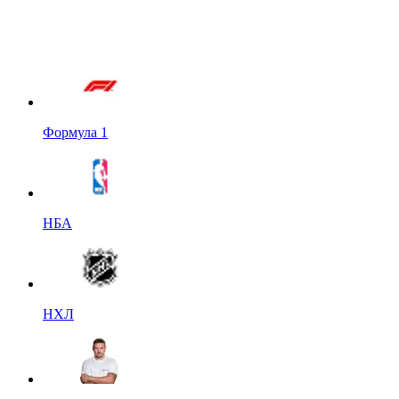
Формула 1
НБА
НХЛ