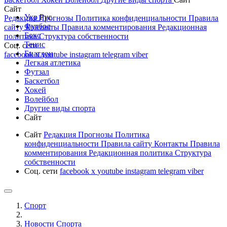
Сайт
Укр
Рус
Редакция
Прогнозы
Политика конфиденциальности
Правила
Футбол
сайту
Контакты
Правила комментирования
Редакционная
Бокс
политика
Структура собственности
Тенис
Соц. сети
Биатлон
facebook
x
youtube
instagram
telegram
viber
Легкая атлетика
Футзал
Баскетбол
Хокей
Волейбол
Другие виды спорта
Сайт
Сайт
Редакция
Прогнозы
Политика
конфиденциальности
Правила сайту
Контакты
Правила
комментирования
Редакционная политика
Структура
собственности
Соц. сети
facebook
x
youtube
instagram
telegram
viber
Спорт
Новости Cпорта