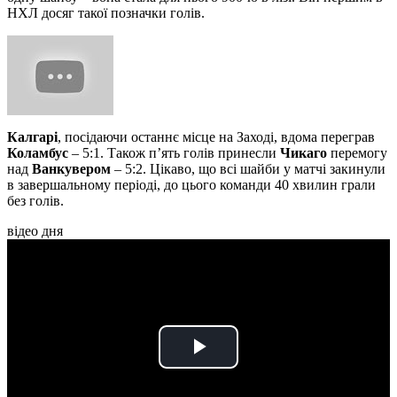
НХЛ досяг такої позначки голів.
Калгарі
, посідаючи останнє місце на Заході, вдома переграв
Коламбус
– 5:1. Також п’ять голів принесли
Чикаго
перемогу
над
Ванкувером
– 5:2. Цікаво, що всі шайби у матчі закинули
в завершальному періоді, до цього команди 40 хвилин грали
без голів.
відео дня
Play