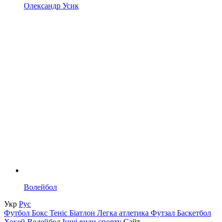
Олександр Усик
Волейбол
Укр
Рус
Футбол
Бокс
Теніс
Біатлон
Легка атлетика
Футзал
Баскетбол
Хокей
Волейбол
Інші види спорту
Сайт