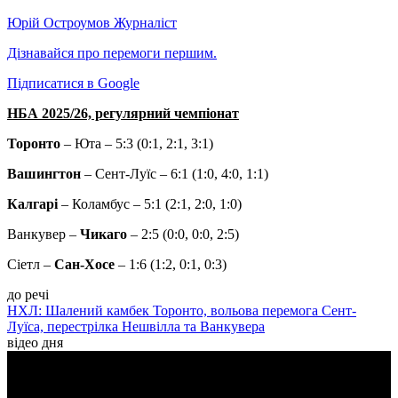
Юрій Остроумов
Журналіст
Дізнавайся про перемоги першим.
Підписатися в Google
НБА 2025/26, регулярний чемпіонат
Торонто
– Юта – 5:3 (0:1, 2:1, 3:1)
Вашингтон
– Сент-Луїс – 6:1 (1:0, 4:0, 1:1)
Калгарі
– Коламбус – 5:1 (2:1, 2:0, 1:0)
Ванкувер –
Чикаго
– 2:5 (0:0, 0:0, 2:5)
Сіетл –
Сан-Хосе
– 1:6 (1:2, 0:1, 0:3)
до речі
НХЛ: Шалений камбек Торонто, вольова перемога Сент-
Луїса, перестрілка Нешвілла та Ванкувера
відео дня