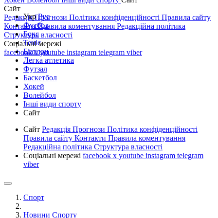
Сайт
Укр
Рус
Редакція
Прогнози
Політика конфіденційності
Правила сайту
Футбол
Контакти
Правила коментування
Редакційна політика
Бокс
Структура власності
Теніс
Соціальні мережі
Біатлон
facebook
x
youtube
instagram
telegram
viber
Легка атлетика
Футзал
Баскетбол
Хокей
Волейбол
Інші види спорту
Сайт
Сайт
Редакція
Прогнози
Політика конфіденційності
Правила сайту
Контакти
Правила коментування
Редакційна політика
Структура власності
Соціальні мережі
facebook
x
youtube
instagram
telegram
viber
Спорт
Новини Спорту