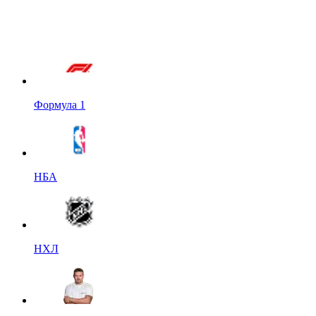
Формула 1
НБА
НХЛ