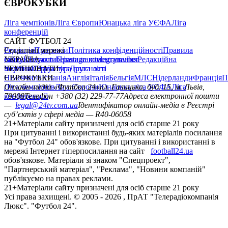
ЄВРОКУБКИ
Ліга чемпіонів
Ліга Європи
Юнацька ліга УЄФА
Ліга
конференцій
САЙТ ФУТБОЛ 24
Редакція
Соціальні мережі
Прогнози
Політика конфіденційності
Правила
сайту
facebook
УКРАЇНА
Контакти
x
youtube
Правила коментування
instagram
telegram
viber
Редакційна
політика
Україна
ЧЕМПІОНАТИ
Перша ліга
Структура власності
Друга ліга
Німеччина
ЄВРОКУБКИ
Іспанія
Англія
Італія
Бельгія
МЛС
Нідерланди
Франція
П
Ліга чемпіонів
Онлайн-медіа «Футбол 24»
Ліга Європи
Юнацька ліга УЄФА
пл. Галицька, буд. 15, м. Львів,
Ліга
конференцій
79008
Телефон +380 (32) 229-77-77
Адреса електронної пошти
—
legal@24tv.com.ua
Ідентифікатор онлайн-медіа в Реєстрі
суб’єктів у сфері медіа — R40-06058
21+
Матеріали сайту призначені для осіб старше 21 року
При цитуванні і використанні будь-яких матеріалів посилання
на "Футбол 24" обов'язкове. При цитуванні і використанні в
мережі Інтернет гіперпосилання на сайт
football24.ua
обов'язкове. Матеріали зі знаком "Спецпроект",
"Партнерський матеріал", "Реклама", "Новини компаній"
публікуємо на правах реклами.
21+
Матеріали сайту призначені для осіб старше 21 року
Усi права захищенi. © 2005 -
2026
, ПрАТ "Телерадіокомпанія
Люкс". "Футбол 24".