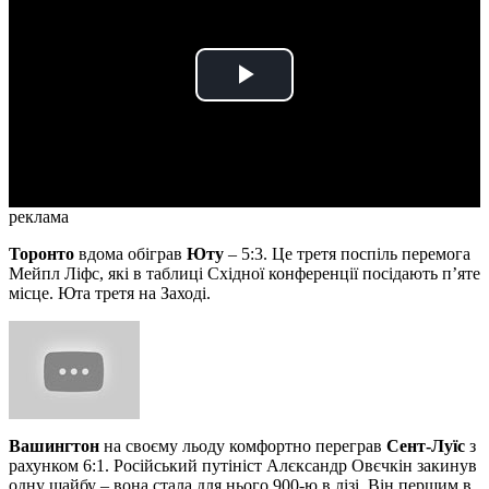
Play
Video
реклама
Торонто
вдома обіграв
Юту
– 5:3. Це третя поспіль перемога
Мейпл Ліфс, які в таблиці Східної конференції посідають п’яте
місце. Юта третя на Заході.
Вашингтон
на своєму льоду комфортно переграв
Сент-Луїс
з
рахунком 6:1. Російський путініст Алєксандр Овєчкін закинув
одну шайбу – вона стала для нього 900-ю в лізі. Він першим в