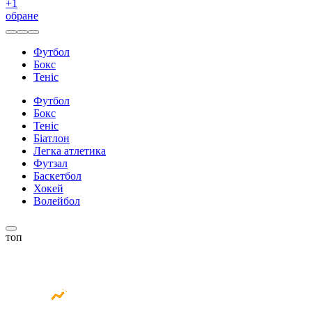
+
1
обране
Футбол
Бокс
Теніс
Футбол
Бокс
Теніс
Біатлон
Легка атлетика
Футзал
Баскетбол
Хокей
Волейбол
топ