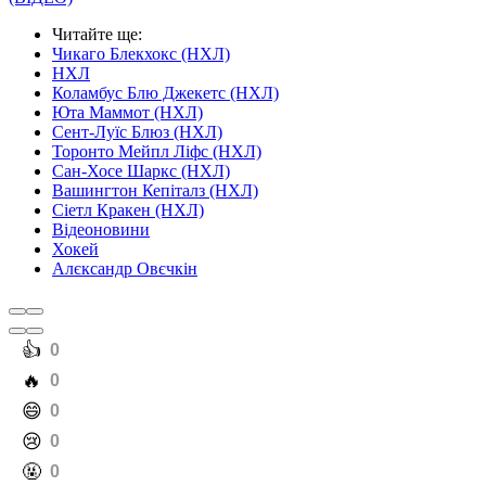
Читайте ще
:
Чикаго Блекхокс (НХЛ)
НХЛ
Коламбус Блю Джекетс (НХЛ)
Юта Маммот (НХЛ)
Сент-Луїс Блюз (НХЛ)
Торонто Мейпл Ліфс (НХЛ)
Сан-Хосе Шаркс (НХЛ)
Вашингтон Кепіталз (НХЛ)
Сіетл Кракен (НХЛ)
Відеоновини
Хокей
Алєксандр Овєчкін
️👍
0
️🔥
0
️😄
0
️😢
0
️🤬
0