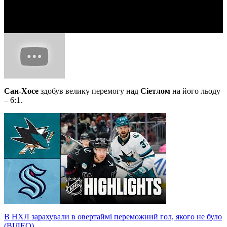
Video
Сан-Хосе
здобув велику перемогу над
Сіетлом
на його льоду
– 6:1.
В НХЛ зарахували в овертаймі переможний гол, якого не було
(ВІДЕО)