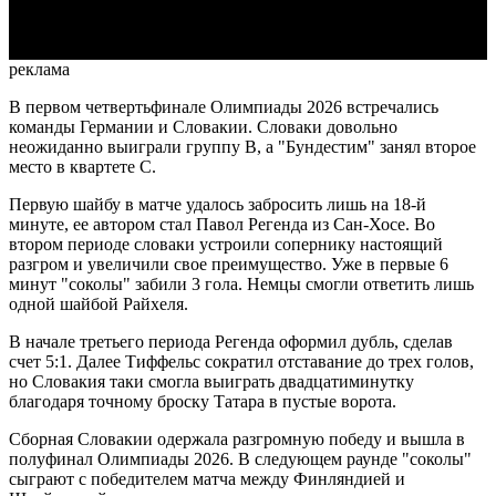
Video
реклама
В первом четвертьфинале Олимпиады 2026 встречались
команды Германии и Словакии. Словаки довольно
неожиданно выиграли группу В, а "Бундестим" занял второе
место в квартете С.
Первую шайбу в матче удалось забросить лишь на 18-й
минуте, ее автором стал Павол Регенда из Сан-Хосе. Во
втором периоде словаки устроили сопернику настоящий
разгром и увеличили свое преимущество. Уже в первые 6
минут "соколы" забили 3 гола. Немцы смогли ответить лишь
одной шайбой Райхеля.
В начале третьего периода Регенда оформил дубль, сделав
счет 5:1. Далее Тиффельс сократил отставание до трех голов,
но Словакия таки смогла выиграть двадцатиминутку
благодаря точному броску Татара в пустые ворота.
Сборная Словакии одержала разгромную победу и вышла в
полуфинал Олимпиады 2026. В следующем раунде "соколы"
сыграют с победителем матча между Финляндией и