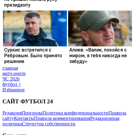
главная
матч-центр
ЧС 2026
футбол +
Избранное
САЙТ ФУТБОЛ 24
Редакция
Прогнозы
Политика конфиденциальности
Правила
сайту
Контакты
Правила комментирования
Редакционная
политика
Структура собственности