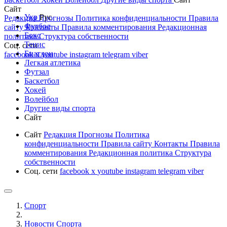
Сайт
Укр
Рус
Редакция
Прогнозы
Политика конфиденциальности
Правила
Футбол
сайту
Контакты
Правила комментирования
Редакционная
Бокс
политика
Структура собственности
Тенис
Соц. сети
Биатлон
facebook
x
youtube
instagram
telegram
viber
Легкая атлетика
Футзал
Баскетбол
Хокей
Волейбол
Другие виды спорта
Сайт
Сайт
Редакция
Прогнозы
Политика
конфиденциальности
Правила сайту
Контакты
Правила
комментирования
Редакционная политика
Структура
собственности
Соц. сети
facebook
x
youtube
instagram
telegram
viber
Спорт
Новости Cпорта