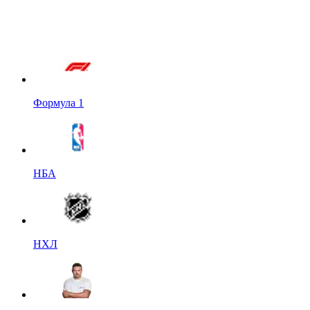
Формула 1
НБА
НХЛ