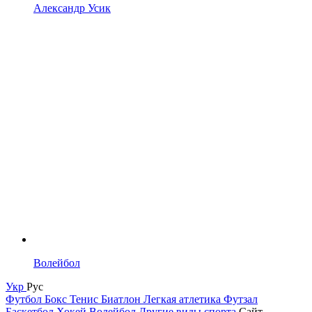
Александр Усик
Волейбол
Укр
Рус
Футбол
Бокс
Тенис
Биатлон
Легкая атлетика
Футзал
Баскетбол
Хокей
Волейбол
Другие виды спорта
Сайт