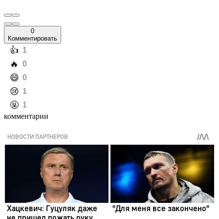
0
Комментировать
️👍
1
️🔥
0
️😄
0
️😢
1
️🤬
1
комментарии