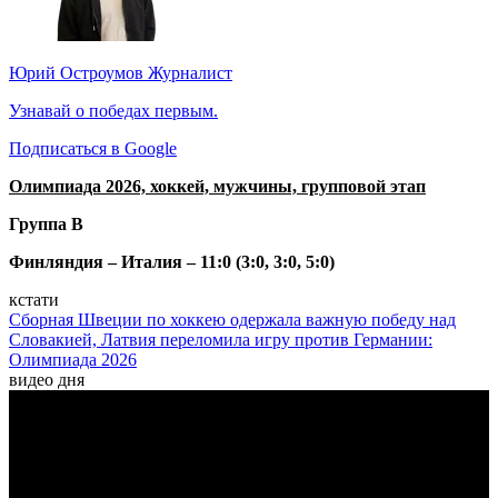
Юрий Остроумов
Журналист
Узнавай о победах первым.
Подписаться в Google
Олимпиада 2026, хоккей, мужчины, групповой этап
Группа В
Финляндия – Италия – 11:0 (3:0, 3:0, 5:0)
кстати
Сборная Швеции по хоккею одержала важную победу над
Словакией, Латвия переломила игру против Германии:
Олимпиада 2026
видео дня