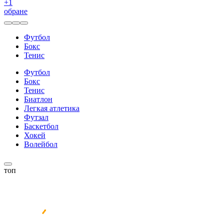
+
1
обране
Футбол
Бокс
Тенис
Футбол
Бокс
Тенис
Биатлон
Легкая атлетика
Футзал
Баскетбол
Хокей
Волейбол
топ