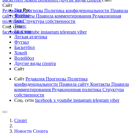
Сайт
Укр
Рус
Редакция
Прогнозы
Политика конфиденциальности
Правила
Футбол
сайту
Контакты
Правила комментирования
Редакционная
Бокс
политика
Структура собственности
Тенис
Соц. сети
Биатлон
facebook
x
youtube
instagram
telegram
viber
Легкая атлетика
Футзал
Баскетбол
Хокей
Волейбол
Другие виды спорта
Сайт
Сайт
Редакция
Прогнозы
Политика
конфиденциальности
Правила сайту
Контакты
Правила
комментирования
Редакционная политика
Структура
собственности
Соц. сети
facebook
x
youtube
instagram
telegram
viber
Спорт
Новости Cпорта