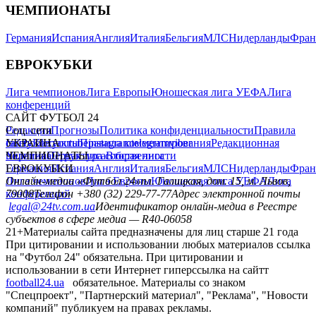
ЧЕМПИОНАТЫ
Германия
Испания
Англия
Италия
Бельгия
МЛС
Нидерланды
Фран
ЕВРОКУБКИ
Лига чемпионов
Лига Европы
Юношеская лига УЕФА
Лига
конференций
САЙТ ФУТБОЛ 24
Редакция
Соц. сети
Прогнозы
Политика конфиденциальности
Правила
сайту
facebook
УКРАИНА
Контакты
x
youtube
Правила комментирования
instagram
telegram
viber
Редакционная
политика
Украина
ЧЕМПИОНАТЫ
Первая лига
Структура собственности
Вторая лига
Германия
ЕВРОКУБКИ
Испания
Англия
Италия
Бельгия
МЛС
Нидерланды
Фран
Лига чемпионов
Онлайн-медиа «Футбол 24»
Лига Европы
пл. Галицкая, дом. 15, м. Львов,
Юношеская лига УЕФА
Лига
конференций
79008
Телефон +380 (32) 229-77-77
Адрес электронной почты
legal@24tv.com.ua
Идентификатор онлайн-медиа в Реестре
субъектов в сфере медиа — R40-06058
21+
Материалы сайта предназначены для лиц старше 21 года
При цитировании и использовании любых материалов ссылка
на "Футбол 24" обязательна. При цитировании и
использовании в сети Интернет гиперссылка на сайтт
football24.ua
обязательное. Материалы со знаком
"Спецпроект", "Партнерский материал", "Реклама", "Новости
компаний" публикуем на правах рекламы.