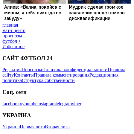
главная
матч-центр
прогнозы
футбол +
Избранное
САЙТ ФУТБОЛ 24
Редакция
Прогнозы
Политика конфиденциальности
Правила
сайту
Контакты
Правила комментирования
Редакционная
политика
Структура собственности
Соц. сети
facebook
x
youtube
instagram
telegram
viber
УКРАИНА
Украина
Первая лига
Вторая лига