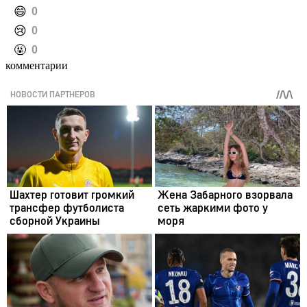
️😄
0
️😢
0
️🤬
0
комментарии