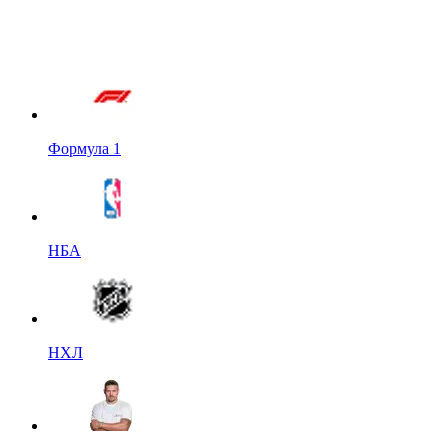
Формула 1
НБА
НХЛ