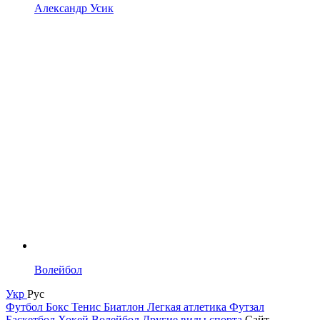
Александр Усик
Волейбол
Укр
Рус
Футбол
Бокс
Тенис
Биатлон
Легкая атлетика
Футзал
Баскетбол
Хокей
Волейбол
Другие виды спорта
Сайт