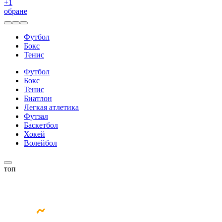
+
1
обране
Футбол
Бокс
Тенис
Футбол
Бокс
Тенис
Биатлон
Легкая атлетика
Футзал
Баскетбол
Хокей
Волейбол
топ