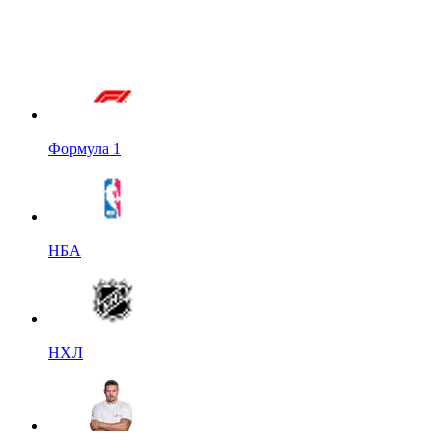
Формула 1
НБА
НХЛ