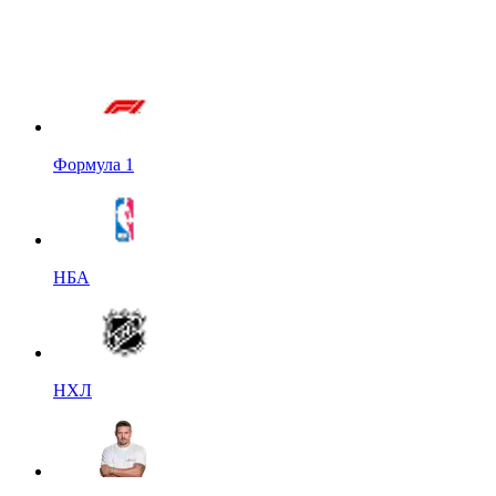
Формула 1
НБА
НХЛ