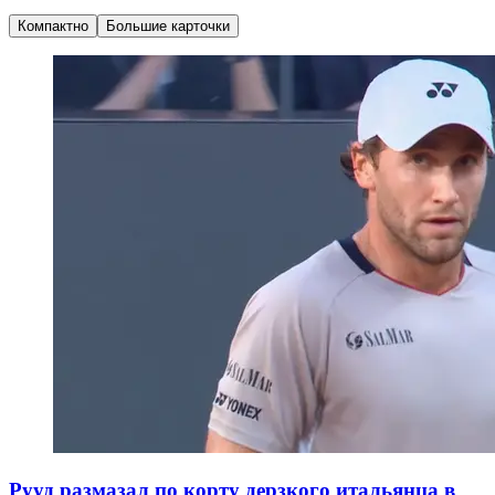
Компактно
Большие карточки
Рууд размазал по корту дерзкого итальянца в