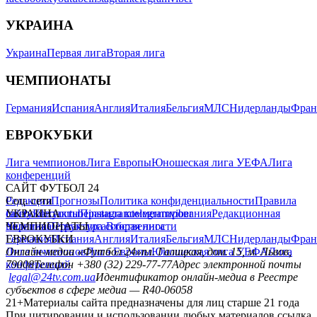
УКРАИНА
Украина
Первая лига
Вторая лига
ЧЕМПИОНАТЫ
Германия
Испания
Англия
Италия
Бельгия
МЛС
Нидерланды
Фран
ЕВРОКУБКИ
Лига чемпионов
Лига Европы
Юношеская лига УЕФА
Лига
конференций
САЙТ ФУТБОЛ 24
Редакция
Соц. сети
Прогнозы
Политика конфиденциальности
Правила
сайту
facebook
УКРАИНА
Контакты
x
youtube
Правила комментирования
instagram
telegram
viber
Редакционная
политика
Украина
ЧЕМПИОНАТЫ
Первая лига
Структура собственности
Вторая лига
Германия
ЕВРОКУБКИ
Испания
Англия
Италия
Бельгия
МЛС
Нидерланды
Фран
Лига чемпионов
Онлайн-медиа «Футбол 24»
Лига Европы
пл. Галицкая, дом. 15, м. Львов,
Юношеская лига УЕФА
Лига
конференций
79008
Телефон +380 (32) 229-77-77
Адрес электронной почты
legal@24tv.com.ua
Идентификатор онлайн-медиа в Реестре
субъектов в сфере медиа — R40-06058
21+
Материалы сайта предназначены для лиц старше 21 года
При цитировании и использовании любых материалов ссылка