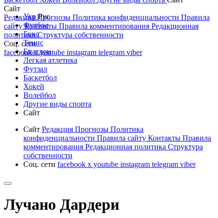
Сайт
Укр
Рус
Редакция
Прогнозы
Политика конфиденциальности
Правила
Футбол
сайту
Контакты
Правила комментирования
Редакционная
Бокс
политика
Структура собственности
Тенис
Соц. сети
Биатлон
facebook
x
youtube
instagram
telegram
viber
Легкая атлетика
Футзал
Баскетбол
Хокей
Волейбол
Другие виды спорта
Сайт
Сайт
Редакция
Прогнозы
Политика
конфиденциальности
Правила сайту
Контакты
Правила
комментирования
Редакционная политика
Структура
собственности
Соц. сети
facebook
x
youtube
instagram
telegram
viber
Лучано Дардери