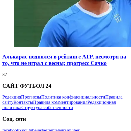
Алькарас поднялся в рейтинге АТР, несмотря на
то, что не играл с весны; прогресс Сачко
87
САЙТ ФУТБОЛ 24
Редакция
Прогнозы
Политика конфиденциальности
Правила
сайту
Контакты
Правила комментирования
Редакционная
политика
Структура собственности
Соц. сети
facebook
x
youtube
instagram
telegram
viber