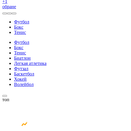
+
1
обране
Футбол
Бокс
Тенис
Футбол
Бокс
Тенис
Биатлон
Легкая атлетика
Футзал
Баскетбол
Хокей
Волейбол
топ