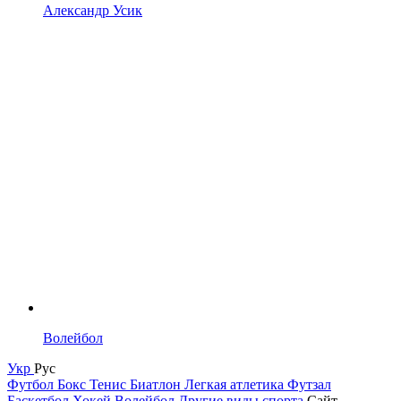
Александр Усик
Волейбол
Укр
Рус
Футбол
Бокс
Тенис
Биатлон
Легкая атлетика
Футзал
Баскетбол
Хокей
Волейбол
Другие виды спорта
Сайт