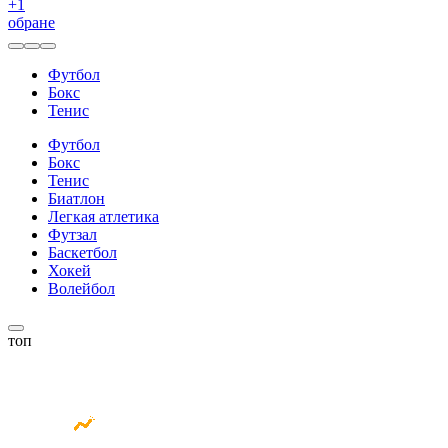
+
1
обране
Футбол
Бокс
Тенис
Футбол
Бокс
Тенис
Биатлон
Легкая атлетика
Футзал
Баскетбол
Хокей
Волейбол
топ