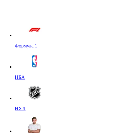
Формула 1
НБА
НХЛ