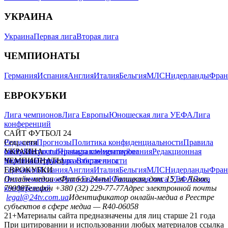
УКРАИНА
Украина
Первая лига
Вторая лига
ЧЕМПИОНАТЫ
Германия
Испания
Англия
Италия
Бельгия
МЛС
Нидерланды
Фран
ЕВРОКУБКИ
Лига чемпионов
Лига Европы
Юношеская лига УЕФА
Лига
конференций
САЙТ ФУТБОЛ 24
Редакция
Соц. сети
Прогнозы
Политика конфиденциальности
Правила
сайту
facebook
УКРАИНА
Контакты
x
youtube
Правила комментирования
instagram
telegram
viber
Редакционная
политика
Украина
ЧЕМПИОНАТЫ
Первая лига
Структура собственности
Вторая лига
Германия
ЕВРОКУБКИ
Испания
Англия
Италия
Бельгия
МЛС
Нидерланды
Фран
Лига чемпионов
Онлайн-медиа «Футбол 24»
Лига Европы
пл. Галицкая, дом. 15, м. Львов,
Юношеская лига УЕФА
Лига
конференций
79008
Телефон +380 (32) 229-77-77
Адрес электронной почты
legal@24tv.com.ua
Идентификатор онлайн-медиа в Реестре
субъектов в сфере медиа — R40-06058
21+
Материалы сайта предназначены для лиц старше 21 года
При цитировании и использовании любых материалов ссылка