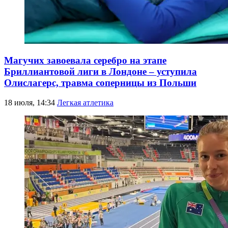
Магучих завоевала серебро на этапе
Бриллиантовой лиги в Лондоне – уступила
Олислагерс, травма соперницы из Польши
18 июля, 14:34
Легкая атлетика