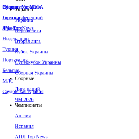
Сборная Украины
Италия
Суперкубок УЕФА
Украина
Германия
Лига конференций
Украина
Франция
ЛЧ - Top News
Первая лига
Нидерланды
Вторая лига
Турция
Кубок Украины
Португалия
Суперкубок Украины
Бельгия
Сборная Украины
Сборные
МЛС
Лига наций
Саудовская Аравия
ЧМ 2026
Чемпионаты
Англия
Испания
АПЛ Top News