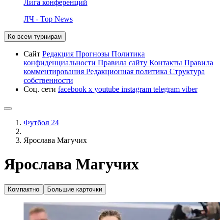
Лига конференций
ЛЧ - Top News
Ко всем турнирам
Сайт
Редакция
Прогнозы
Политика
конфиденциальности
Правила сайту
Контакты
Правила
комментирования
Редакционная политика
Структура
собственности
Соц. сети
facebook
x
youtube
instagram
telegram
viber
Футбол 24
Ярослава Магучих
Ярослава Магучих
Компактно
Большие карточки