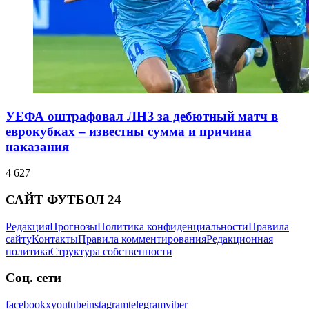
УЕФА оштрафовал ЛНЗ за дебютный матч в
еврокубках – известны сумма и причина
наказания
4 627
САЙТ ФУТБОЛ 24
Редакция
Прогнозы
Политика конфиденциальности
Правила
сайту
Контакты
Правила комментирования
Редакционная
политика
Структура собственности
Соц. сети
facebook
x
youtube
instagram
telegram
viber