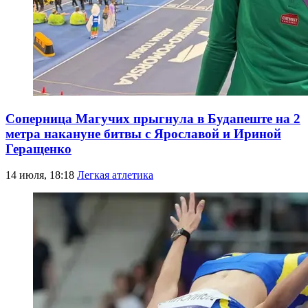
Соперница Магучих прыгнула в Будапеште на 2
метра накануне битвы с Ярославой и Ириной
Геращенко
14 июля, 18:18
Легкая атлетика