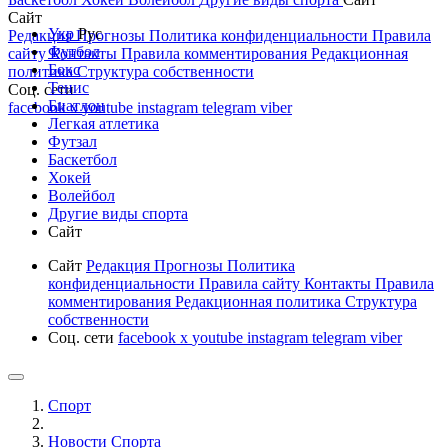
Сайт
Укр
Рус
Редакция
Прогнозы
Политика конфиденциальности
Правила
Футбол
сайту
Контакты
Правила комментирования
Редакционная
Бокс
политика
Структура собственности
Тенис
Соц. сети
Биатлон
facebook
x
youtube
instagram
telegram
viber
Легкая атлетика
Футзал
Баскетбол
Хокей
Волейбол
Другие виды спорта
Сайт
Сайт
Редакция
Прогнозы
Политика
конфиденциальности
Правила сайту
Контакты
Правила
комментирования
Редакционная политика
Структура
собственности
Соц. сети
facebook
x
youtube
instagram
telegram
viber
Спорт
Новости Cпорта