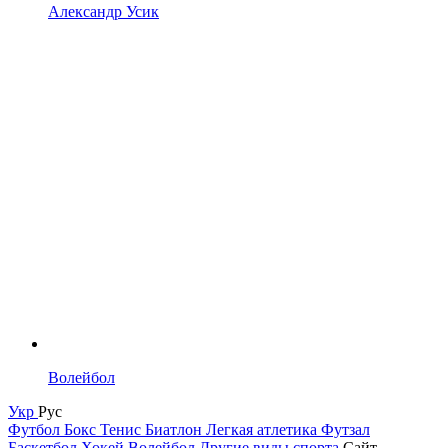
Александр Усик
Волейбол
Укр
Рус
Футбол
Бокс
Тенис
Биатлон
Легкая атлетика
Футзал
Баскетбол
Хокей
Волейбол
Другие виды спорта
Сайт