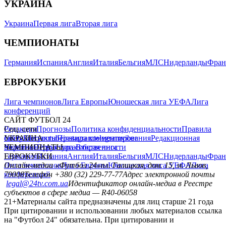
УКРАИНА
Украина
Первая лига
Вторая лига
ЧЕМПИОНАТЫ
Германия
Испания
Англия
Италия
Бельгия
МЛС
Нидерланды
Фран
ЕВРОКУБКИ
Лига чемпионов
Лига Европы
Юношеская лига УЕФА
Лига
конференций
САЙТ ФУТБОЛ 24
Редакция
Соц. сети
Прогнозы
Политика конфиденциальности
Правила
сайту
facebook
УКРАИНА
Контакты
x
youtube
Правила комментирования
instagram
telegram
viber
Редакционная
политика
Украина
ЧЕМПИОНАТЫ
Первая лига
Структура собственности
Вторая лига
Германия
ЕВРОКУБКИ
Испания
Англия
Италия
Бельгия
МЛС
Нидерланды
Фран
Лига чемпионов
Онлайн-медиа «Футбол 24»
Лига Европы
пл. Галицкая, дом. 15, м. Львов,
Юношеская лига УЕФА
Лига
конференций
79008
Телефон +380 (32) 229-77-77
Адрес электронной почты
legal@24tv.com.ua
Идентификатор онлайн-медиа в Реестре
субъектов в сфере медиа — R40-06058
21+
Материалы сайта предназначены для лиц старше 21 года
При цитировании и использовании любых материалов ссылка
на "Футбол 24" обязательна. При цитировании и