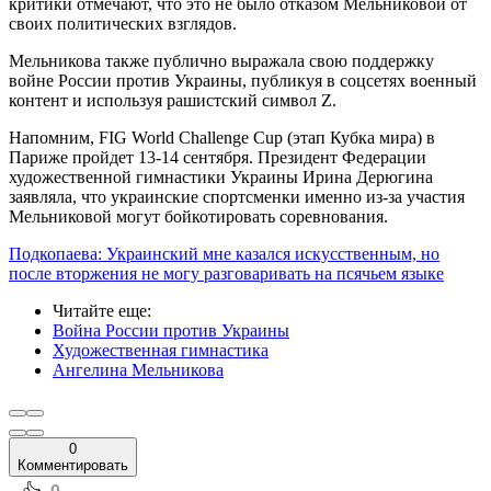
критики отмечают, что это не было отказом Мельниковой от
своих политических взглядов.
Мельникова также публично выражала свою поддержку
войне России против Украины, публикуя в соцсетях военный
контент и используя рашистский символ Z.
Напомним, FIG World Challenge Cup (этап Кубка мира) в
Париже пройдет 13-14 сентября. Президент Федерации
художественной гимнастики Украины Ирина Дерюгина
заявляла, что украинские спортсменки именно из-за участия
Мельниковой могут бойкотировать соревнования.
Подкопаева: Украинский мне казался искусственным, но
после вторжения не могу разговаривать на псячьем языке
Читайте еще
:
Война России против Украины
Художественная гимнастика
Ангелина Мельникова
0
Комментировать