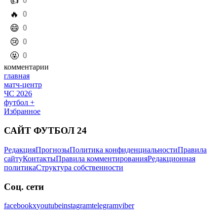
️👍
0
️🔥
0
️😄
0
️😢
0
️🤬
0
комментарии
главная
матч-центр
ЧС 2026
футбол +
Избранное
САЙТ ФУТБОЛ 24
Редакция
Прогнозы
Политика конфиденциальности
Правила
сайту
Контакты
Правила комментирования
Редакционная
политика
Структура собственности
Соц. сети
facebook
x
youtube
instagram
telegram
viber