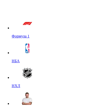
Формула 1
НБА
НХЛ