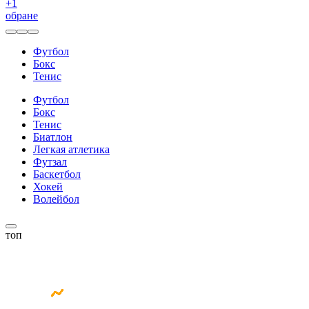
+
1
обране
Футбол
Бокс
Тенис
Футбол
Бокс
Тенис
Биатлон
Легкая атлетика
Футзал
Баскетбол
Хокей
Волейбол
топ