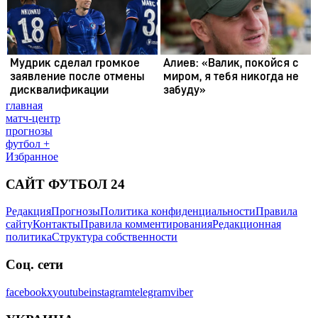
главная
матч-центр
прогнозы
футбол +
Избранное
САЙТ ФУТБОЛ 24
Редакция
Прогнозы
Политика конфиденциальности
Правила
сайту
Контакты
Правила комментирования
Редакционная
политика
Структура собственности
Соц. сети
facebook
x
youtube
instagram
telegram
viber