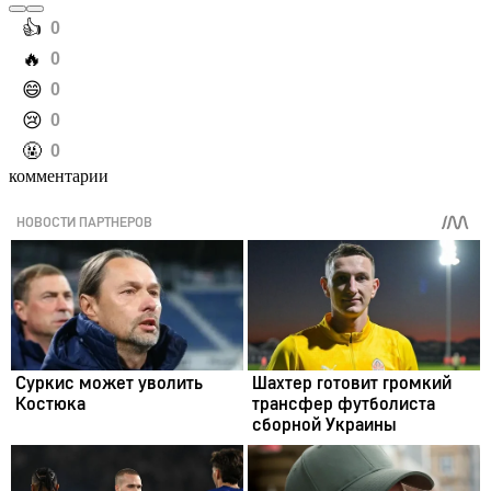
️👍
0
️🔥
0
️😄
0
️😢
0
️🤬
0
комментарии