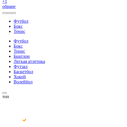
+
1
обране
Футбол
Бокс
Тенис
Футбол
Бокс
Тенис
Биатлон
Легкая атлетика
Футзал
Баскетбол
Хокей
Волейбол
топ