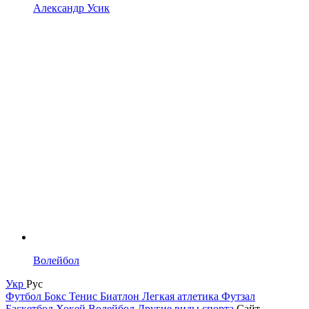
Александр Усик
Волейбол
Укр
Рус
Футбол
Бокс
Тенис
Биатлон
Легкая атлетика
Футзал
Баскетбол
Хокей
Волейбол
Другие виды спорта
Сайт