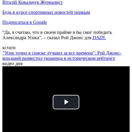
Віталій Ковальчук
Журналист
Будь в курсе спортивных новостей первым
Подписаться в Google
“Да, я считаю, что в своем прайме я бы смог победить
Александра Усика”, – сказал Рой Джонс для
DAZN.
кстати
"Усик точно в списке лучших за все времена": Рой Джонс-
младший разместил украинца в историческом рейтинге
видео дня
Play
Video