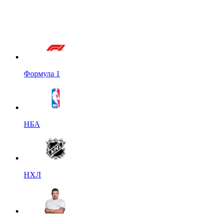
Формула 1
НБА
НХЛ