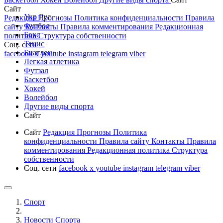
Сайт
Укр
Рус
Редакция
Прогнозы
Политика конфиденциальности
Правила
Футбол
сайту
Контакты
Правила комментирования
Редакционная
Бокс
политика
Структура собственности
Тенис
Соц. сети
Биатлон
facebook
x
youtube
instagram
telegram
viber
Легкая атлетика
Футзал
Баскетбол
Хокей
Волейбол
Другие виды спорта
Сайт
Сайт
Редакция
Прогнозы
Политика
конфиденциальности
Правила сайту
Контакты
Правила
комментирования
Редакционная политика
Структура
собственности
Соц. сети
facebook
x
youtube
instagram
telegram
viber
Спорт
Новости Cпорта