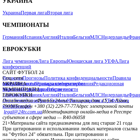
УКРАИНА
Украина
Первая лига
Вторая лига
ЧЕМПИОНАТЫ
Германия
Испания
Англия
Италия
Бельгия
МЛС
Нидерланды
Фран
ЕВРОКУБКИ
Лига чемпионов
Лига Европы
Юношеская лига УЕФА
Лига
конференций
САЙТ ФУТБОЛ 24
Редакция
Соц. сети
Прогнозы
Политика конфиденциальности
Правила
сайту
facebook
УКРАИНА
Контакты
x
youtube
Правила комментирования
instagram
telegram
viber
Редакционная
политика
Украина
ЧЕМПИОНАТЫ
Первая лига
Структура собственности
Вторая лига
Германия
ЕВРОКУБКИ
Испания
Англия
Италия
Бельгия
МЛС
Нидерланды
Фран
Лига чемпионов
Онлайн-медиа «Футбол 24»
Лига Европы
пл. Галицкая, дом. 15, м. Львов,
Юношеская лига УЕФА
Лига
конференций
79008
Телефон +380 (32) 229-77-77
Адрес электронной почты
legal@24tv.com.ua
Идентификатор онлайн-медиа в Реестре
субъектов в сфере медиа — R40-06058
21+
Материалы сайта предназначены для лиц старше 21 года
При цитировании и использовании любых материалов ссылка
на "Футбол 24" обязательна. При цитировании и
использовании в сети Интернет гиперссылка на сайтт