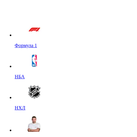
Формула 1
НБА
НХЛ