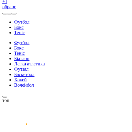
+
1
обране
Футбол
Бокс
Теніс
Футбол
Бокс
Теніс
Біатлон
Легка атлетика
Футзал
Баскетбол
Хокей
Волейбол
топ