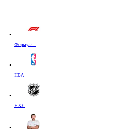
Формула 1
НБА
НХЛ