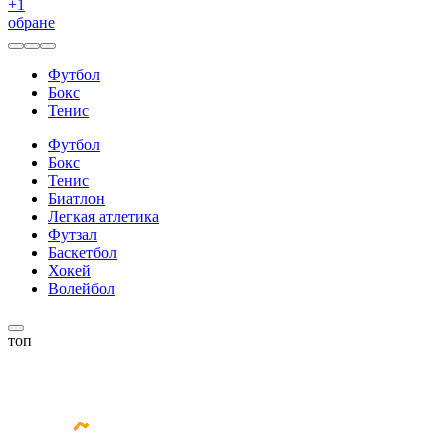
+
1
обране
Футбол
Бокс
Тенис
Футбол
Бокс
Тенис
Биатлон
Легкая атлетика
Футзал
Баскетбол
Хокей
Волейбол
топ