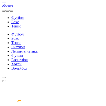
+
1
обране
Футбол
Бокс
Тенис
Футбол
Бокс
Тенис
Биатлон
Легкая атлетика
Футзал
Баскетбол
Хокей
Волейбол
топ