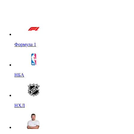
Формула 1
НБА
НХЛ