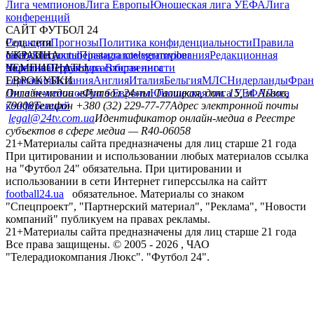
Лига чемпионов
Лига Европы
Юношеская лига УЕФА
Лига
конференций
САЙТ ФУТБОЛ 24
Редакция
Соц. сети
Прогнозы
Политика конфиденциальности
Правила
сайту
facebook
УКРАИНА
Контакты
x
youtube
Правила комментирования
instagram
telegram
viber
Редакционная
политика
Украина
ЧЕМПИОНАТЫ
Первая лига
Структура собственности
Вторая лига
Германия
ЕВРОКУБКИ
Испания
Англия
Италия
Бельгия
МЛС
Нидерланды
Фран
Лига чемпионов
Онлайн-медиа «Футбол 24»
Лига Европы
пл. Галицкая, дом. 15, м. Львов,
Юношеская лига УЕФА
Лига
конференций
79008
Телефон +380 (32) 229-77-77
Адрес электронной почты
legal@24tv.com.ua
Идентификатор онлайн-медиа в Реестре
субъектов в сфере медиа — R40-06058
21+
Материалы сайта предназначены для лиц старше 21 года
При цитировании и использовании любых материалов ссылка
на "Футбол 24" обязательна. При цитировании и
использовании в сети Интернет гиперссылка на сайтт
football24.ua
обязательное. Материалы со знаком
"Спецпроект", "Партнерский материал", "Реклама", "Новости
компаний" публикуем на правах рекламы.
21+
Материалы сайта предназначены для лиц старше 21 года
Все права защищены. © 2005 -
2026
, ЧАО
"Телерадиокомпания Люкс". "Футбол 24".