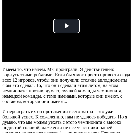
Play
Video
Имеем то, что имеем. Мы проиграли. Я действительно
горжусь этими ребятами. Если бы я мог просто привести сюда
всех 12 игроков, чтобы они получили стоячие аплодисменты,
я бы это сделал. То, что они сделали этим летом, на этом
чемпионате, против, думаю, лучшей команды чемпионата,
немецкой команды, с теми именами, которые они имеют, с
составом, который они имеют...
И переиграть их на протяжении всего матча – это уже
большой успех. К сожалению, нам не удалось победить. Но я
думаю, что мы можем уехать с этого чемпионата с высоко
поднятой головой, даже если не все участники нашей
команды смогут это сделать", – приводит слова Секулича