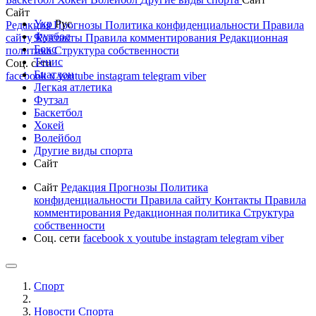
Сайт
Укр
Рус
Редакция
Прогнозы
Политика конфиденциальности
Правила
Футбол
сайту
Контакты
Правила комментирования
Редакционная
Бокс
политика
Структура собственности
Тенис
Соц. сети
Биатлон
facebook
x
youtube
instagram
telegram
viber
Легкая атлетика
Футзал
Баскетбол
Хокей
Волейбол
Другие виды спорта
Сайт
Сайт
Редакция
Прогнозы
Политика
конфиденциальности
Правила сайту
Контакты
Правила
комментирования
Редакционная политика
Структура
собственности
Соц. сети
facebook
x
youtube
instagram
telegram
viber
Спорт
Новости Cпорта