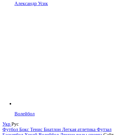
Александр Усик
Волейбол
Укр
Рус
Футбол
Бокс
Тенис
Биатлон
Легкая атлетика
Футзал
Баскетбол
Хокей
Волейбол
Другие виды спорта
Сайт