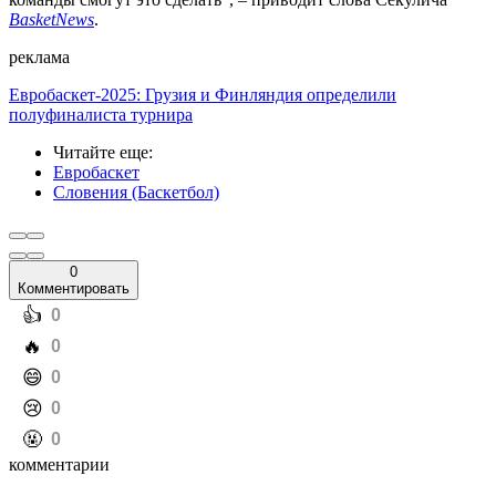
BasketNews
.
реклама
Евробаскет-2025: Грузия и Финляндия определили
полуфиналиста турнира
Читайте еще
:
Евробаскет
Словения (Баскетбол)
0
Комментировать
️👍
0
️🔥
0
️😄
0
️😢
0
️🤬
0
комментарии