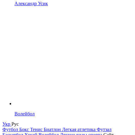
Александр Усик
Волейбол
Укр
Рус
Футбол
Бокс
Тенис
Биатлон
Легкая атлетика
Футзал
Баскетбол
Хокей
Волейбол
Другие виды спорта
Сайт