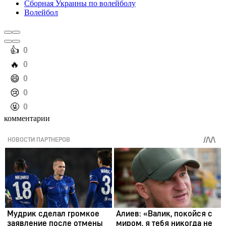
Сборная Украины по волейболу
Волейбол
️👍
0
️🔥
0
️😄
0
️😢
0
️🤬
0
комментарии