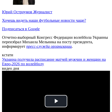
Юрий Остроумов
Журналист
Хочешь видеть наши футбольные новости чаще?
Подписаться в Google
Отчетно-выборный Конгресс Федерации волейбола Украины
переизбрал Михаила Мельника на посту президента,
информирует
пресс-служба организации
.
кстати
Украина получила расписание матчей мужчин и женщин на
Евро-2026 по волейболу
видео дня
Play