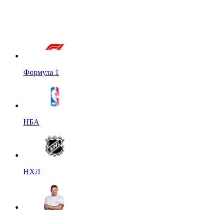
Формула 1
НБА
НХЛ