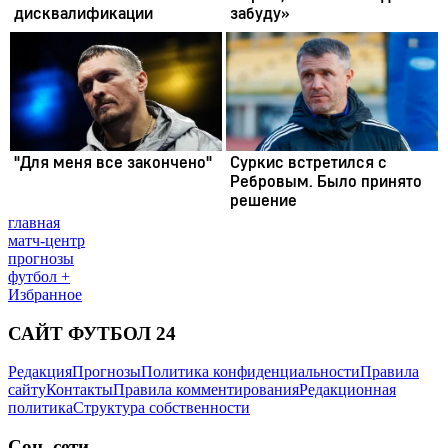
главная
матч-центр
прогнозы
футбол +
Избранное
САЙТ ФУТБОЛ 24
Редакция
Прогнозы
Политика конфиденциальности
Правила
сайту
Контакты
Правила комментирования
Редакционная
политика
Структура собственности
Соц. сети