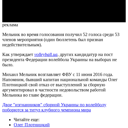
Video
реклама
Мельник во время голосования получил 52 голоса среди 53
членов мероприятия (один бюллетень был признан
недействительным).
Как утверждает
volleyball.ua
, других кандидатур на пост
президента Федерации волейбола Украины на выборах не
было.
Михаил Мельник возглавляет ФВУ с 11 июня 2016 года.
Напомним, бывший капитан национальной команды Олег
Плотницкий свой отказ от выступлений за сборную
аргументировал в частности недовольством работой
Мельника во главе федерации.
Двое "изгнанников" сборной Украины по волейболу
поборются за титул клубного чемпиона мира
Читайте еще
:
Олег Плотницкий