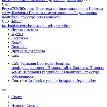
Сайт
Укр
Рус
Редакция
Прогнозы
Политика конфиденциальности
Правила
Футбол
сайту
Контакты
Правила комментирования
Редакционная
Бокс
политика
Структура собственности
Тенис
Соц. сети
Биатлон
facebook
x
youtube
instagram
telegram
viber
Легкая атлетика
Футзал
Баскетбол
Хокей
Волейбол
Другие виды спорта
Сайт
Сайт
Редакция
Прогнозы
Политика
конфиденциальности
Правила сайту
Контакты
Правила
комментирования
Редакционная политика
Структура
собственности
Соц. сети
facebook
x
youtube
instagram
telegram
viber
Спорт
Новости Cпорта