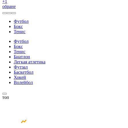
+
1
обране
Футбол
Бокс
Тенис
Футбол
Бокс
Тенис
Биатлон
Легкая атлетика
Футзал
Баскетбол
Хокей
Волейбол
топ