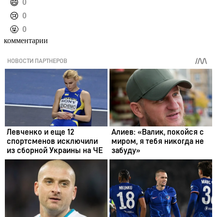
️😄
0
️😢
0
️🤬
0
комментарии