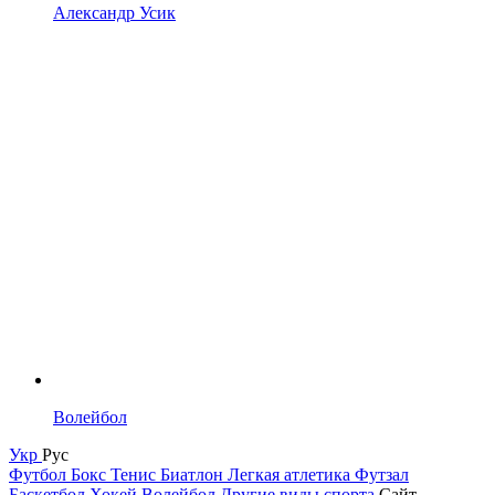
Александр Усик
Волейбол
Укр
Рус
Футбол
Бокс
Тенис
Биатлон
Легкая атлетика
Футзал
Баскетбол
Хокей
Волейбол
Другие виды спорта
Сайт