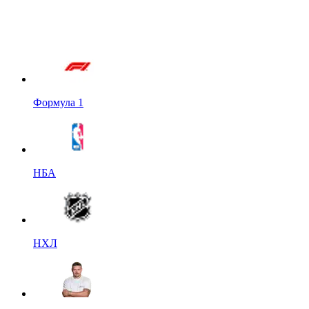
Формула 1
НБА
НХЛ