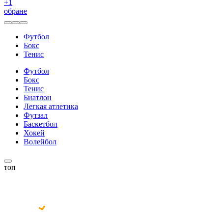
+
1
обране
Футбол
Бокс
Тенис
Футбол
Бокс
Тенис
Биатлон
Легкая атлетика
Футзал
Баскетбол
Хокей
Волейбол
топ