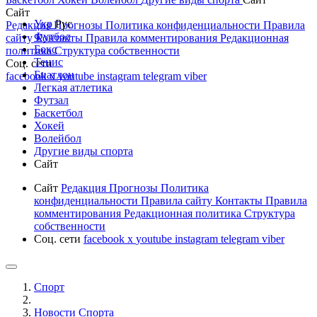
Сайт
Укр
Рус
Редакция
Прогнозы
Политика конфиденциальности
Правила
Футбол
сайту
Контакты
Правила комментирования
Редакционная
Бокс
политика
Структура собственности
Тенис
Соц. сети
Биатлон
facebook
x
youtube
instagram
telegram
viber
Легкая атлетика
Футзал
Баскетбол
Хокей
Волейбол
Другие виды спорта
Сайт
Сайт
Редакция
Прогнозы
Политика
конфиденциальности
Правила сайту
Контакты
Правила
комментирования
Редакционная политика
Структура
собственности
Соц. сети
facebook
x
youtube
instagram
telegram
viber
Спорт
Новости Cпорта