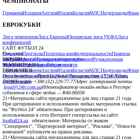
ЧЕМПИОНАТЫ
Германия
Испания
Англия
Италия
Бельгия
МЛС
Нидерланды
Фран
ЕВРОКУБКИ
Лига чемпионов
Лига Европы
Юношеская лига УЕФА
Лига
конференций
САЙТ ФУТБОЛ 24
Редакция
Соц. сети
Прогнозы
Политика конфиденциальности
Правила
сайту
facebook
УКРАИНА
Контакты
x
youtube
Правила комментирования
instagram
telegram
viber
Редакционная
политика
Украина
ЧЕМПИОНАТЫ
Первая лига
Структура собственности
Вторая лига
Германия
ЕВРОКУБКИ
Испания
Англия
Италия
Бельгия
МЛС
Нидерланды
Фран
Лига чемпионов
Онлайн-медиа «Футбол 24»
Лига Европы
пл. Галицкая, дом. 15, м. Львов,
Юношеская лига УЕФА
Лига
конференций
79008
Телефон +380 (32) 229-77-77
Адрес электронной почты
legal@24tv.com.ua
Идентификатор онлайн-медиа в Реестре
субъектов в сфере медиа — R40-06058
21+
Материалы сайта предназначены для лиц старше 21 года
При цитировании и использовании любых материалов ссылка
на "Футбол 24" обязательна. При цитировании и
использовании в сети Интернет гиперссылка на сайтт
football24.ua
обязательное. Материалы со знаком
"Спецпроект", "Партнерский материал", "Реклама", "Новости
компаний" публикуем на правах рекламы.
21+
Материалы сайта предназначены для лиц старше 21 года