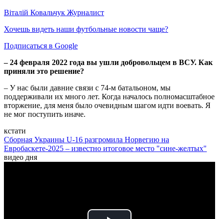
Віталій Ковальчук
Журналист
Хочешь видеть наши футбольные новости чаще?
Подписаться в Google
– 24 февраля 2022 года вы ушли добровольцем в ВСУ. Как
приняли это решение?
– У нас были давние связи с 74-м батальоном, мы
поддерживали их много лет. Когда началось полномасштабное
вторжение, для меня было очевидным шагом идти воевать. Я
не мог поступить иначе.
кстати
Сборная Украины U-16 разгромила Норвегию на
Евробаскете-2025 – известно итоговое место "сине-желтых"
видео дня