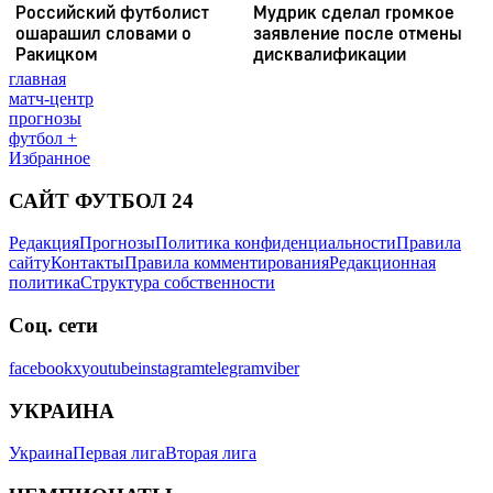
главная
матч-центр
прогнозы
футбол +
Избранное
САЙТ ФУТБОЛ 24
Редакция
Прогнозы
Политика конфиденциальности
Правила
сайту
Контакты
Правила комментирования
Редакционная
политика
Структура собственности
Соц. сети
facebook
x
youtube
instagram
telegram
viber
УКРАИНА
Украина
Первая лига
Вторая лига