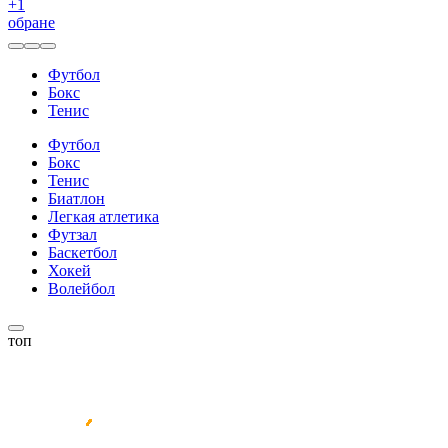
+
1
обране
Футбол
Бокс
Тенис
Футбол
Бокс
Тенис
Биатлон
Легкая атлетика
Футзал
Баскетбол
Хокей
Волейбол
топ