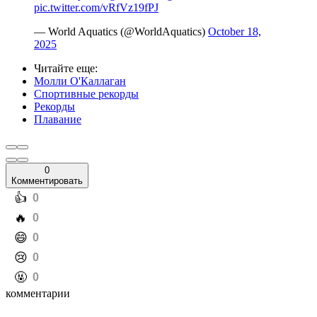
pic.twitter.com/vRfVz19fPJ
— World Aquatics (@WorldAquatics)
October 18,
2025
Читайте еще
:
Молли О'Каллаган
Спортивные рекорды
Рекорды
Плавание
0
Комментировать
️👍
0
️🔥
0
️😄
0
️😢
0
️🤬
0
комментарии