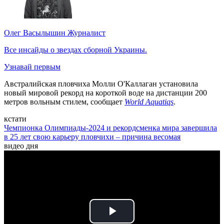
Олег Васылышин
Журналист
Все инсайды о звездах сборной Украины.
Узнавай первым
Австралийская пловчиха Молли О'Каллаган установила
новый мировой рекорд на короткой воде на дистанции 200
метров вольным стилем, сообщает
World Aquatiqs
.
кстати
Чемпионка Олимпиады-2024 и рекордсменка мира завершила
в 25 лет свою карьеру пловчихи – причина весомая
видео дня
Play