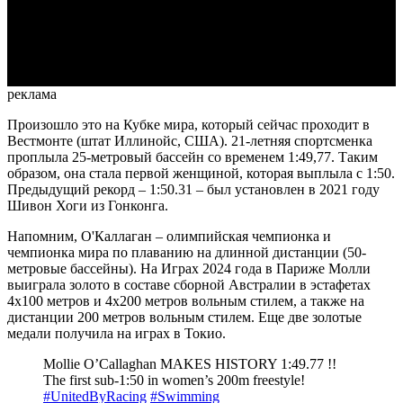
Video
реклама
Произошло это на Кубке мира, который сейчас проходит в
Вестмонте (штат Иллинойс, США). 21-летняя спортсменка
проплыла 25-метровый бассейн со временем 1:49,77. Таким
образом, она стала первой женщиной, которая выплыла с 1:50.
Предыдущий рекорд – 1:50.31 – был установлен в 2021 году
Шивон Хоги из Гонконга.
Напомним, О'Каллаган – олимпийская чемпионка и
чемпионка мира по плаванию на длинной дистанции (50-
метровые бассейны). На Играх 2024 года в Париже Молли
выиграла золото в составе сборной Австралии в эстафетах
4х100 метров и 4х200 метров вольным стилем, а также на
дистанции 200 метров вольным стилем. Еще две золотые
медали получила на играх в Токио.
Mollie O’Callaghan MAKES HISTORY 1:49.77 !!
The first sub-1:50 in women’s 200m freestyle!
#UnitedByRacing
#Swimming