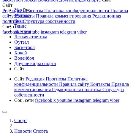
Сайт
Укр
Рус
Редакция
Прогнозы
Политика конфиденциальности
Правила
Футбол
сайту
Контакты
Правила комментирования
Редакционная
Бокс
политика
Структура собственности
Тенис
Соц. сети
Биатлон
facebook
x
youtube
instagram
telegram
viber
Легкая атлетика
Футзал
Баскетбол
Хокей
Волейбол
Другие виды спорта
Сайт
Сайт
Редакция
Прогнозы
Политика
конфиденциальности
Правила сайту
Контакты
Правила
комментирования
Редакционная политика
Структура
собственности
Соц. сети
facebook
x
youtube
instagram
telegram
viber
Спорт
Новости Cпорта