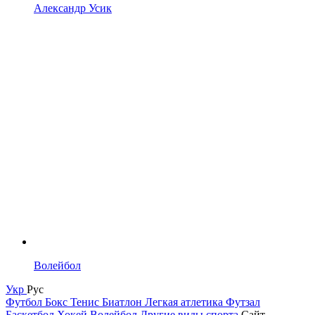
Александр Усик
Волейбол
Укр
Рус
Футбол
Бокс
Тенис
Биатлон
Легкая атлетика
Футзал
Баскетбол
Хокей
Волейбол
Другие виды спорта
Сайт