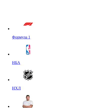
Формула 1
НБА
НХЛ