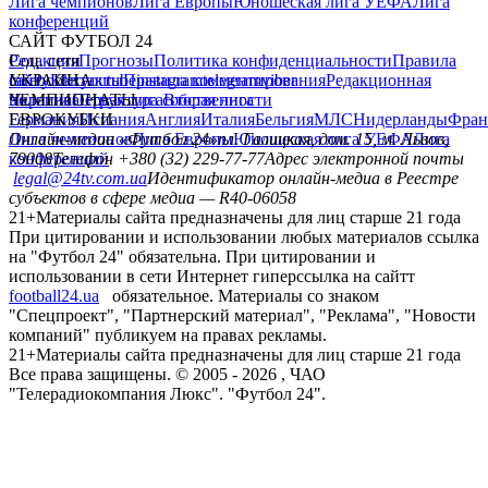
Лига чемпионов
Лига Европы
Юношеская лига УЕФА
Лига
конференций
САЙТ ФУТБОЛ 24
Редакция
Соц. сети
Прогнозы
Политика конфиденциальности
Правила
сайту
facebook
УКРАИНА
Контакты
x
youtube
Правила комментирования
instagram
telegram
viber
Редакционная
политика
Украина
ЧЕМПИОНАТЫ
Первая лига
Структура собственности
Вторая лига
Германия
ЕВРОКУБКИ
Испания
Англия
Италия
Бельгия
МЛС
Нидерланды
Фран
Лига чемпионов
Онлайн-медиа «Футбол 24»
Лига Европы
пл. Галицкая, дом. 15, м. Львов,
Юношеская лига УЕФА
Лига
конференций
79008
Телефон +380 (32) 229-77-77
Адрес электронной почты
legal@24tv.com.ua
Идентификатор онлайн-медиа в Реестре
субъектов в сфере медиа — R40-06058
21+
Материалы сайта предназначены для лиц старше 21 года
При цитировании и использовании любых материалов ссылка
на "Футбол 24" обязательна. При цитировании и
использовании в сети Интернет гиперссылка на сайтт
football24.ua
обязательное. Материалы со знаком
"Спецпроект", "Партнерский материал", "Реклама", "Новости
компаний" публикуем на правах рекламы.
21+
Материалы сайта предназначены для лиц старше 21 года
Все права защищены. © 2005 -
2026
, ЧАО
"Телерадиокомпания Люкс". "Футбол 24".