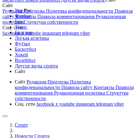
Сайт
Укр
Рус
Редакция
Прогнозы
Политика конфиденциальности
Правила
Футбол
сайту
Контакты
Правила комментирования
Редакционная
Бокс
политика
Структура собственности
Тенис
Соц. сети
Биатлон
facebook
x
youtube
instagram
telegram
viber
Легкая атлетика
Футзал
Баскетбол
Хокей
Волейбол
Другие виды спорта
Сайт
Сайт
Редакция
Прогнозы
Политика
конфиденциальности
Правила сайту
Контакты
Правила
комментирования
Редакционная политика
Структура
собственности
Соц. сети
facebook
x
youtube
instagram
telegram
viber
Спорт
Новости Cпорта