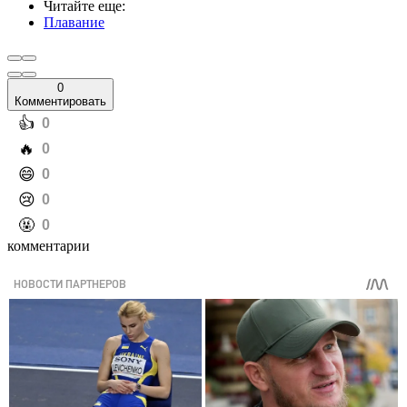
Читайте еще
:
Плавание
0
Комментировать
️👍
0
️🔥
0
️😄
0
️😢
0
️🤬
0
комментарии