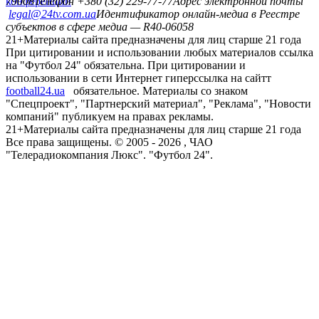
конференций
79008
Телефон +380 (32) 229-77-77
Адрес электронной почты
legal@24tv.com.ua
Идентификатор онлайн-медиа в Реестре
субъектов в сфере медиа — R40-06058
21+
Материалы сайта предназначены для лиц старше 21 года
При цитировании и использовании любых материалов ссылка
на "Футбол 24" обязательна. При цитировании и
использовании в сети Интернет гиперссылка на сайтт
football24.ua
обязательное. Материалы со знаком
"Спецпроект", "Партнерский материал", "Реклама", "Новости
компаний" публикуем на правах рекламы.
21+
Материалы сайта предназначены для лиц старше 21 года
Все права защищены. © 2005 -
2026
, ЧАО
"Телерадиокомпания Люкс". "Футбол 24".