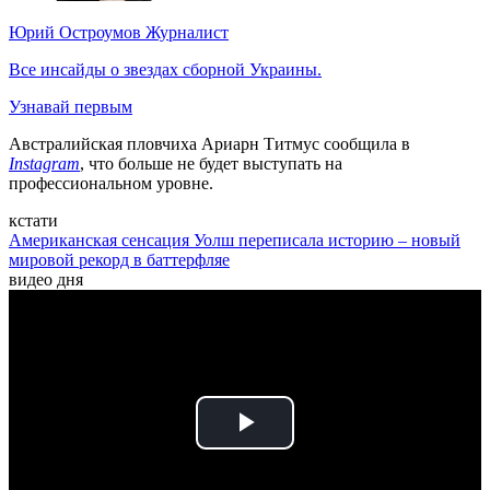
Юрий Остроумов
Журналист
Все инсайды о звездах сборной Украины.
Узнавай первым
Австралийская пловчиха Ариарн Титмус сообщила в
Instagram
, что больше не будет выступать на
профессиональном уровне.
кстати
Американская сенсация Уолш переписала историю – новый
мировой рекорд в баттерфляе
видео дня
Play