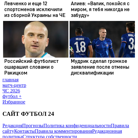
главная
матч-центр
ЧС 2026
футбол +
Избранное
САЙТ ФУТБОЛ 24
Редакция
Прогнозы
Политика конфиденциальности
Правила
сайту
Контакты
Правила комментирования
Редакционная
политика
Структура собственности