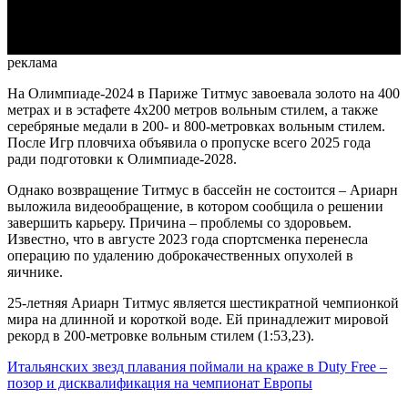
Video
реклама
На Олимпиаде-2024 в Париже Титмус завоевала золото на 400
метрах и в эстафете 4x200 метров вольным стилем, а также
серебряные медали в 200- и 800-метровках вольным стилем.
После Игр пловчиха объявила о пропуске всего 2025 года
ради подготовки к Олимпиаде-2028.
Однако возвращение Титмус в бассейн не состоится – Ариарн
выложила видеообращение, в котором сообщила о решении
завершить карьеру. Причина – проблемы со здоровьем.
Известно, что в августе 2023 года спортсменка перенесла
операцию по удалению доброкачественных опухолей в
яичнике.
25-летняя Ариарн Титмус является шестикратной чемпионкой
мира на длинной и короткой воде. Ей принадлежит мировой
рекорд в 200-метровке вольным стилем (1:53,23).
Итальянских звезд плавания поймали на краже в Duty Free –
позор и дисквалификация на чемпионат Европы