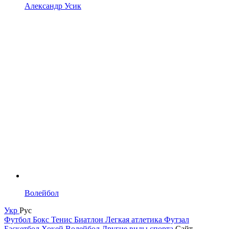
Александр Усик
Волейбол
Укр
Рус
Футбол
Бокс
Тенис
Биатлон
Легкая атлетика
Футзал
Баскетбол
Хокей
Волейбол
Другие виды спорта
Сайт