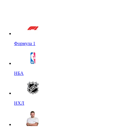
Формула 1
НБА
НХЛ