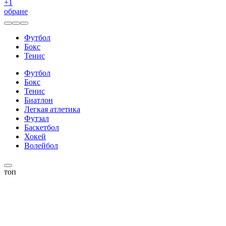
+
1
обране
Футбол
Бокс
Тенис
Футбол
Бокс
Тенис
Биатлон
Легкая атлетика
Футзал
Баскетбол
Хокей
Волейбол
топ