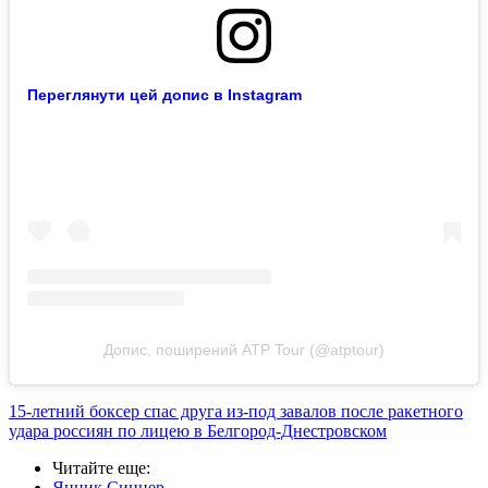
Переглянути цей допис в Instagram
Допис, поширений ATP Tour (@atptour)
15-летний боксер спас друга из-под завалов после ракетного
удара россиян по лицею в Белгород-Днестровском
Читайте еще
:
Янник Синнер