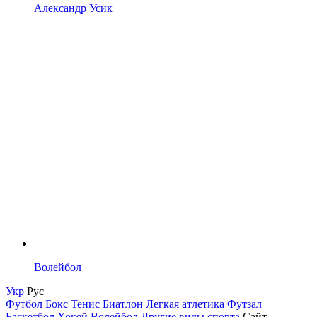
Александр Усик
Волейбол
Укр
Рус
Футбол
Бокс
Тенис
Биатлон
Легкая атлетика
Футзал
Баскетбол
Хокей
Волейбол
Другие виды спорта
Сайт