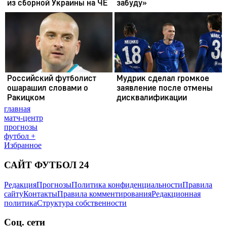
главная
матч-центр
прогнозы
футбол +
Избранное
САЙТ ФУТБОЛ 24
Редакция
Прогнозы
Политика конфиденциальности
Правила
сайту
Контакты
Правила комментирования
Редакционная
политика
Структура собственности
Соц. сети