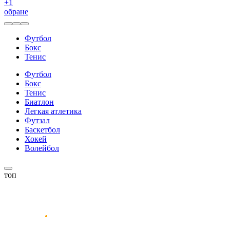
+
1
обране
Футбол
Бокс
Тенис
Футбол
Бокс
Тенис
Биатлон
Легкая атлетика
Футзал
Баскетбол
Хокей
Волейбол
топ