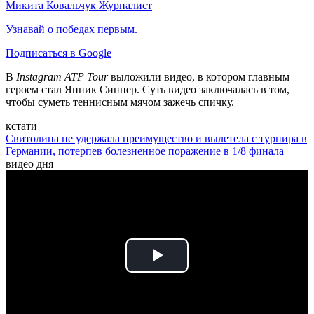
Микита Ковальчук
Журналист
Узнавай о победах первым.
Подписаться в Google
В
Instagram ATP Tour
выложили видео, в котором главным
героем стал Янник Синнер. Суть видео заключалась в том,
чтобы суметь теннисным мячом зажечь спичку.
кстати
Свитолина не удержала преимущество и вылетела с турнира в
Германии, потерпев болезненное поражение в 1/8 финала
видео дня
Play
Video