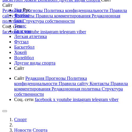
Сайт
Укр
Рус
Редакция
Прогнозы
Политика конфиденциальности
Правила
Футбол
сайту
Контакты
Правила комментирования
Редакционная
Бокс
политика
Структура собственности
Тенис
Соц. сети
Биатлон
facebook
x
youtube
instagram
telegram
viber
Легкая атлетика
Футзал
Баскетбол
Хокей
Волейбол
Другие виды спорта
Сайт
Сайт
Редакция
Прогнозы
Политика
конфиденциальности
Правила сайту
Контакты
Правила
комментирования
Редакционная политика
Структура
собственности
Соц. сети
facebook
x
youtube
instagram
telegram
viber
Спорт
Новости Cпорта