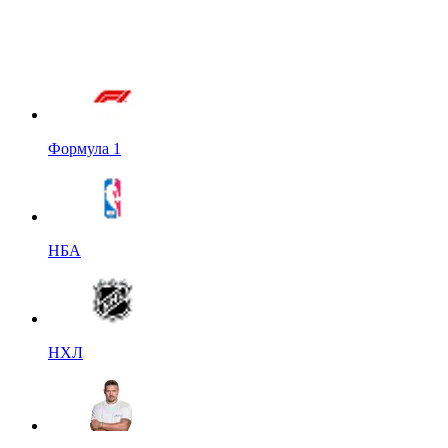
Формула 1
НБА
НХЛ