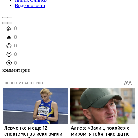
Видеоновости
️👍
0
️🔥
0
️😄
0
️😢
0
️🤬
0
комментарии