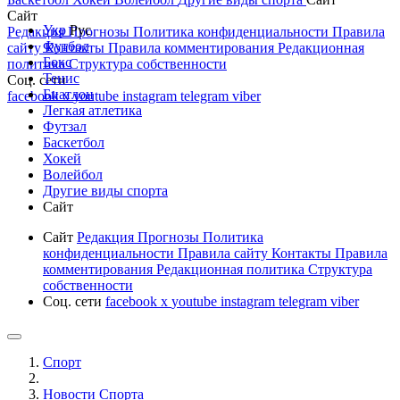
Сайт
Укр
Рус
Редакция
Прогнозы
Политика конфиденциальности
Правила
Футбол
сайту
Контакты
Правила комментирования
Редакционная
Бокс
политика
Структура собственности
Тенис
Соц. сети
Биатлон
facebook
x
youtube
instagram
telegram
viber
Легкая атлетика
Футзал
Баскетбол
Хокей
Волейбол
Другие виды спорта
Сайт
Сайт
Редакция
Прогнозы
Политика
конфиденциальности
Правила сайту
Контакты
Правила
комментирования
Редакционная политика
Структура
собственности
Соц. сети
facebook
x
youtube
instagram
telegram
viber
Спорт
Новости Cпорта