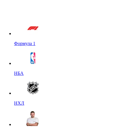
Формула 1
НБА
НХЛ