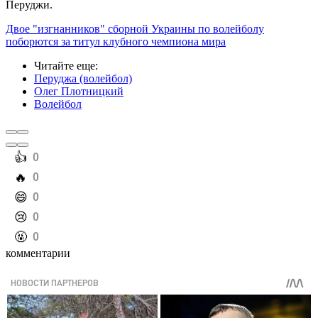
Перуджи.
Двое "изгнанников" сборной Украины по волейболу
поборются за титул клубного чемпиона мира
Читайте еще
:
Перуджа (волейбол)
Олег Плотницкий
Волейбол
️👍
0
️🔥
0
️😄
0
️😢
0
️🤬
0
комментарии