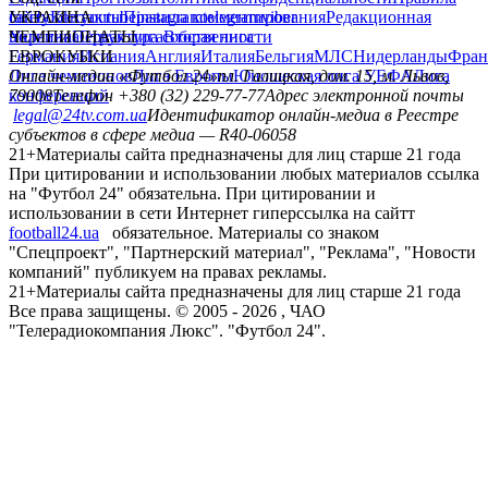
сайту
facebook
УКРАИНА
Контакты
x
youtube
Правила комментирования
instagram
telegram
viber
Редакционная
политика
Украина
ЧЕМПИОНАТЫ
Первая лига
Структура собственности
Вторая лига
Германия
ЕВРОКУБКИ
Испания
Англия
Италия
Бельгия
МЛС
Нидерланды
Фран
Лига чемпионов
Онлайн-медиа «Футбол 24»
Лига Европы
пл. Галицкая, дом. 15, м. Львов,
Юношеская лига УЕФА
Лига
конференций
79008
Телефон +380 (32) 229-77-77
Адрес электронной почты
legal@24tv.com.ua
Идентификатор онлайн-медиа в Реестре
субъектов в сфере медиа — R40-06058
21+
Материалы сайта предназначены для лиц старше 21 года
При цитировании и использовании любых материалов ссылка
на "Футбол 24" обязательна. При цитировании и
использовании в сети Интернет гиперссылка на сайтт
football24.ua
обязательное. Материалы со знаком
"Спецпроект", "Партнерский материал", "Реклама", "Новости
компаний" публикуем на правах рекламы.
21+
Материалы сайта предназначены для лиц старше 21 года
Все права защищены. © 2005 -
2026
, ЧАО
"Телерадиокомпания Люкс". "Футбол 24".