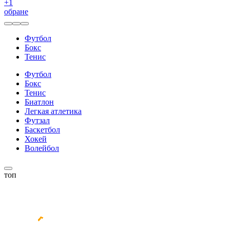
+
1
обране
Футбол
Бокс
Тенис
Футбол
Бокс
Тенис
Биатлон
Легкая атлетика
Футзал
Баскетбол
Хокей
Волейбол
топ