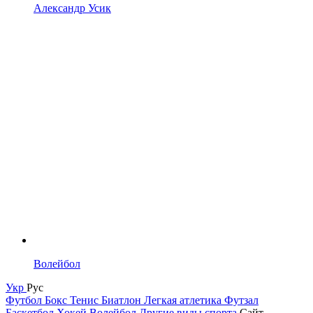
Александр Усик
Волейбол
Укр
Рус
Футбол
Бокс
Тенис
Биатлон
Легкая атлетика
Футзал
Баскетбол
Хокей
Волейбол
Другие виды спорта
Сайт