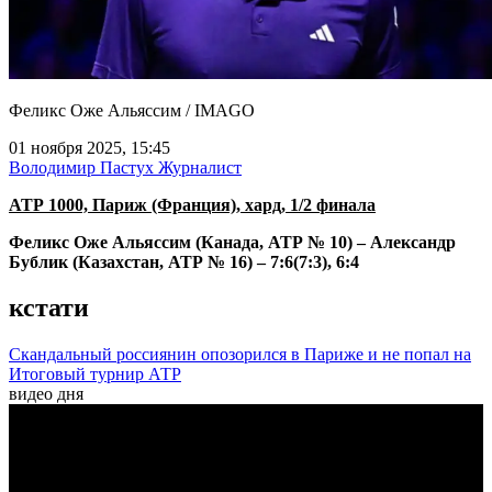
Феликс Оже Альяссим / IMAGO
01 ноября 2025, 15:45
Володимир Пастух
Журналист
АТР 1000, Париж (Франция), хард, 1/2 финала
Феликс Оже Альяссим (Канада, АТР № 10) – Александр
Бублик (Казахстан, АТР № 16) – 7:6(7:3), 6:4
кстати
Скандальный россиянин опозорился в Париже и не попал на
Итоговый турнир АТР
видео дня