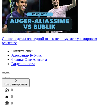
Синнер сделал очередной шаг к первому месту в мировом
рейтинге
Читайте еще
:
Александр Бублик
Феликс Оже Аляссим
Видеоновости
0
Комментировать
️👍
0
️🔥
0
️😄
0