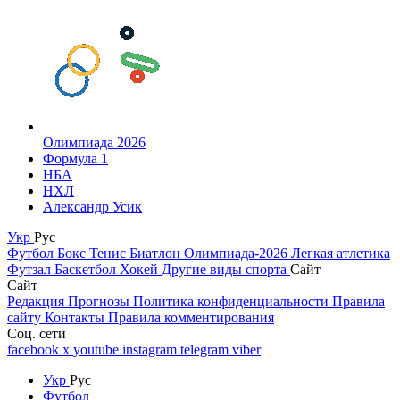
Олимпиада 2026
Формула 1
НБА
НХЛ
Александр Усик
Укр
Рус
Футбол
Бокс
Тенис
Биатлон
Олимпиада-2026
Легкая атлетика
Футзал
Баскетбол
Хокей
Другие виды спорта
Сайт
Сайт
Редакция
Прогнозы
Политика конфиденциальности
Правила
сайту
Контакты
Правила комментирования
Соц. сети
facebook
x
youtube
instagram
telegram
viber
Укр
Рус
Футбол