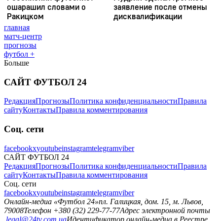
главная
матч-центр
прогнозы
футбол +
Больше
САЙТ ФУТБОЛ 24
Редакция
Прогнозы
Политика конфиденциальности
Правила
сайту
Контакты
Правила комментирования
Соц. сети
facebook
x
youtube
instagram
telegram
viber
САЙТ ФУТБОЛ 24
Редакция
Прогнозы
Политика конфиденциальности
Правила
сайту
Контакты
Правила комментирования
Соц. сети
facebook
x
youtube
instagram
telegram
viber
Онлайн-медиа «Футбол 24»
пл. Галицкая, дом. 15, м. Львов,
79008
Телефон +380 (32) 229-77-77
Адрес электронной почты
legal@24tv.com.ua
Идентификатор онлайн-медиа в Реестре