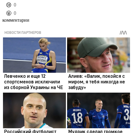
️😢
0
️🤬
0
комментарии