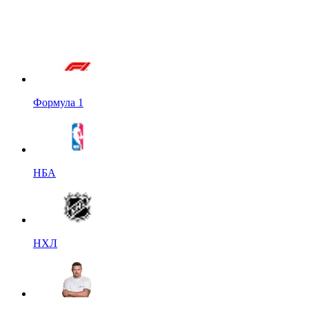
Формула 1
НБА
НХЛ