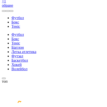
+
1
обране
Футбол
Бокс
Теніс
Футбол
Бокс
Теніс
Біатлон
Легка атлетика
Футзал
Баскетбол
Хокей
Волейбол
топ