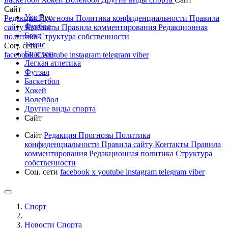
Сайт
Укр
Рус
Редакция
Прогнозы
Политика конфиденциальности
Правила
Футбол
сайту
Контакты
Правила комментирования
Редакционная
Бокс
политика
Структура собственности
Тенис
Соц. сети
Биатлон
facebook
x
youtube
instagram
telegram
viber
Легкая атлетика
Футзал
Баскетбол
Хокей
Волейбол
Другие виды спорта
Сайт
Сайт
Редакция
Прогнозы
Политика
конфиденциальности
Правила сайту
Контакты
Правила
комментирования
Редакционная политика
Структура
собственности
Соц. сети
facebook
x
youtube
instagram
telegram
viber
Спорт
Новости Cпорта