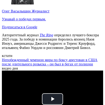
Олег Васылышин
Журналист
Узнавай о победах первым.
Подписаться в Google
Авторитетный журнал
The Ring
определил лучшего боксера
2025 года. За победу в номинации боролись японец Наоя
Иноуэ, американцы Джесси Родригес и Теренс Кроуфорд,
итальянец Фабио Уордли и россиянин Дмитрий Бивол.
кстати
Непобежденный чемпион мира по боксу арестован в США
после длительного розыска – он был в бегах от полиции
видео дня
Play