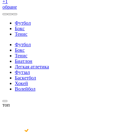
+
1
обране
Футбол
Бокс
Тенис
Футбол
Бокс
Тенис
Биатлон
Легкая атлетика
Футзал
Баскетбол
Хокей
Волейбол
топ