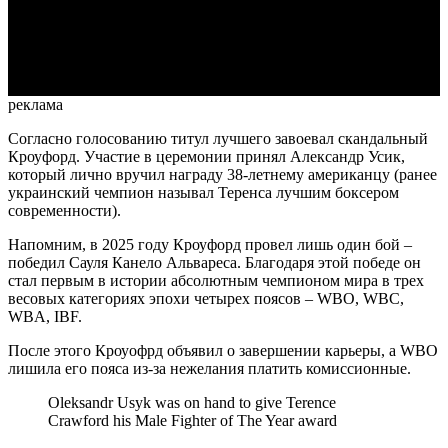
Video
реклама
Согласно голосованию титул лучшего завоевал скандальный
Кроуфорд. Участие в церемонии принял Александр Усик,
который лично вручил награду 38-летнему американцу (ранее
украинский чемпион называл Теренса лучшим боксером
современности).
Напомним, в 2025 году Кроуфорд провел лишь один бой –
победил Сауля Канело Альвареса. Благодаря этой победе он
стал первым в истории абсолютным чемпионом мира в трех
весовых категориях эпохи четырех поясов – WBO, WBC,
WBA, IBF.
После этого Кроуофрд объявил о завершении карьеры, а WBO
лишила его пояса из-за нежелания платить комиссионные.
Oleksandr Usyk was on hand to give Terence
Crawford his Male Fighter of The Year award ️