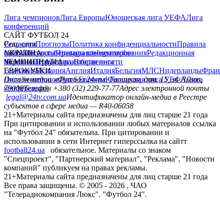
Лига чемпионов
Лига Европы
Юношеская лига УЕФА
Лига
конференций
САЙТ ФУТБОЛ 24
Редакция
Соц. сети
Прогнозы
Политика конфиденциальности
Правила
сайту
facebook
УКРАИНА
Контакты
x
youtube
Правила комментирования
instagram
telegram
viber
Редакционная
политика
Украина
ЧЕМПИОНАТЫ
Первая лига
Структура собственности
Вторая лига
Германия
ЕВРОКУБКИ
Испания
Англия
Италия
Бельгия
МЛС
Нидерланды
Фран
Лига чемпионов
Онлайн-медиа «Футбол 24»
Лига Европы
пл. Галицкая, дом. 15, м. Львов,
Юношеская лига УЕФА
Лига
конференций
79008
Телефон +380 (32) 229-77-77
Адрес электронной почты
legal@24tv.com.ua
Идентификатор онлайн-медиа в Реестре
субъектов в сфере медиа — R40-06058
21+
Материалы сайта предназначены для лиц старше 21 года
При цитировании и использовании любых материалов ссылка
на "Футбол 24" обязательна. При цитировании и
использовании в сети Интернет гиперссылка на сайтт
football24.ua
обязательное. Материалы со знаком
"Спецпроект", "Партнерский материал", "Реклама", "Новости
компаний" публикуем на правах рекламы.
21+
Материалы сайта предназначены для лиц старше 21 года
Все права защищены. © 2005 -
2026
, ЧАО
"Телерадиокомпания Люкс". "Футбол 24".