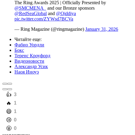
The Ring Awards 2025 | Officially Presented by
@SMCMENA_
and our Bronze sponsors
@RedSeaGlobal
and
@Qiddiya
pic.twitter.com/ZYWsd7BCVa
— Ring Magazine (@ringmagazine)
January 31, 2026
Читайте еще
:
Фабио Уордли
Бокс
Теренс Кроуфорд
Видеоновости
Александр Усик
Наоя Иноуэ
️👍
3
️🔥
1
️😄
1
️😢
0
️🤬
0