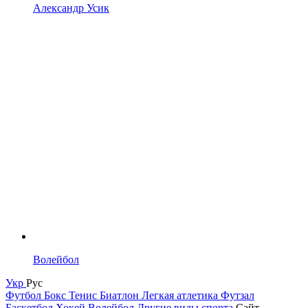
Александр Усик
Волейбол
Укр
Рус
Футбол
Бокс
Тенис
Биатлон
Легкая атлетика
Футзал
Баскетбол
Хокей
Волейбол
Другие виды спорта
Сайт