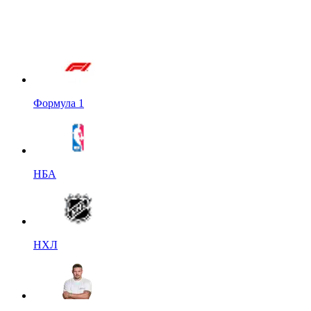
Формула 1
НБА
НХЛ