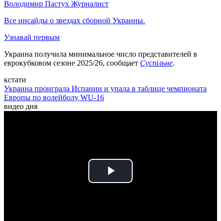
Володимир Пастух
Журналист
Все инсайды о звездах сборной Украины.
Узнавай первым
Украина получила минимальное число представителей в
еврокубковом сезоне 2025/26, сообщает
Суспільне
.
кстати
Украина проиграла Испании и упала в таблице чемпионата
Европы по волейболу WU-16
видео дня
Play
Video