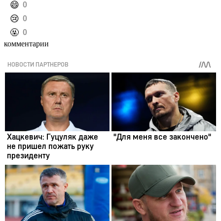
️😄
0
️😢
0
️🤬
0
комментарии