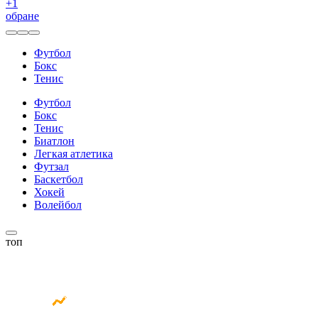
+
1
обране
Футбол
Бокс
Тенис
Футбол
Бокс
Тенис
Биатлон
Легкая атлетика
Футзал
Баскетбол
Хокей
Волейбол
топ