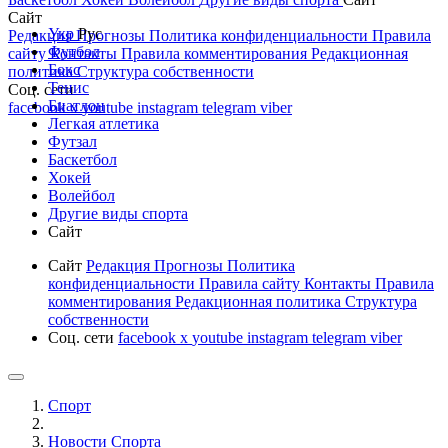
Сайт
Укр
Рус
Редакция
Прогнозы
Политика конфиденциальности
Правила
Футбол
сайту
Контакты
Правила комментирования
Редакционная
Бокс
политика
Структура собственности
Тенис
Соц. сети
Биатлон
facebook
x
youtube
instagram
telegram
viber
Легкая атлетика
Футзал
Баскетбол
Хокей
Волейбол
Другие виды спорта
Сайт
Сайт
Редакция
Прогнозы
Политика
конфиденциальности
Правила сайту
Контакты
Правила
комментирования
Редакционная политика
Структура
собственности
Соц. сети
facebook
x
youtube
instagram
telegram
viber
Спорт
Новости Cпорта