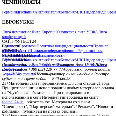
ЧЕМПИОНАТЫ
Германия
Испания
Англия
Италия
Бельгия
МЛС
Нидерланды
Фран
ЕВРОКУБКИ
Лига чемпионов
Лига Европы
Юношеская лига УЕФА
Лига
конференций
САЙТ ФУТБОЛ 24
Редакция
Соц. сети
Прогнозы
Политика конфиденциальности
Правила
сайту
facebook
УКРАИНА
Контакты
x
youtube
Правила комментирования
instagram
telegram
viber
Редакционная
политика
Украина
ЧЕМПИОНАТЫ
Первая лига
Структура собственности
Вторая лига
Германия
ЕВРОКУБКИ
Испания
Англия
Италия
Бельгия
МЛС
Нидерланды
Фран
Лига чемпионов
Онлайн-медиа «Футбол 24»
Лига Европы
пл. Галицкая, дом. 15, м. Львов,
Юношеская лига УЕФА
Лига
конференций
79008
Телефон +380 (32) 229-77-77
Адрес электронной почты
legal@24tv.com.ua
Идентификатор онлайн-медиа в Реестре
субъектов в сфере медиа — R40-06058
21+
Материалы сайта предназначены для лиц старше 21 года
При цитировании и использовании любых материалов ссылка
на "Футбол 24" обязательна. При цитировании и
использовании в сети Интернет гиперссылка на сайтт
football24.ua
обязательное. Материалы со знаком
"Спецпроект", "Партнерский материал", "Реклама", "Новости
компаний" публикуем на правах рекламы.
21+
Материалы сайта предназначены для лиц старше 21 года