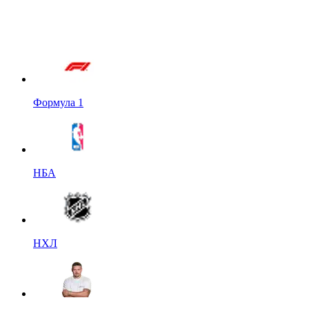
Формула 1
НБА
НХЛ