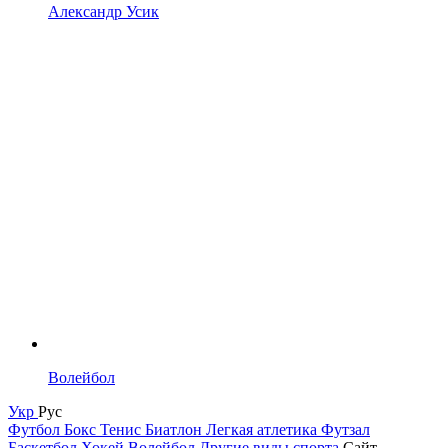
Александр Усик
Волейбол
Укр
Рус
Футбол
Бокс
Тенис
Биатлон
Легкая атлетика
Футзал
Баскетбол
Хокей
Волейбол
Другие виды спорта
Сайт