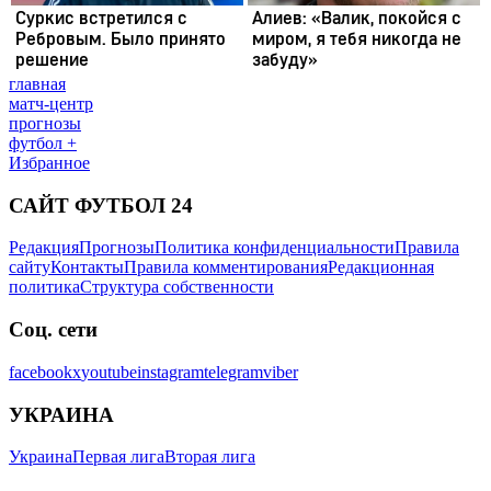
главная
матч-центр
прогнозы
футбол +
Избранное
САЙТ ФУТБОЛ 24
Редакция
Прогнозы
Политика конфиденциальности
Правила
сайту
Контакты
Правила комментирования
Редакционная
политика
Структура собственности
Соц. сети
facebook
x
youtube
instagram
telegram
viber
УКРАИНА
Украина
Первая лига
Вторая лига