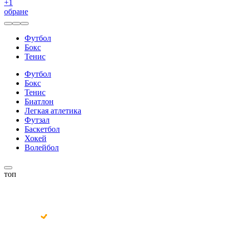
+
1
обране
Футбол
Бокс
Тенис
Футбол
Бокс
Тенис
Биатлон
Легкая атлетика
Футзал
Баскетбол
Хокей
Волейбол
топ