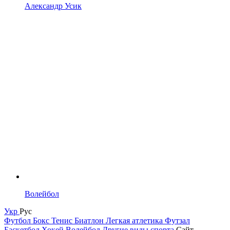
Александр Усик
Волейбол
Укр
Рус
Футбол
Бокс
Тенис
Биатлон
Легкая атлетика
Футзал
Баскетбол
Хокей
Волейбол
Другие виды спорта
Сайт