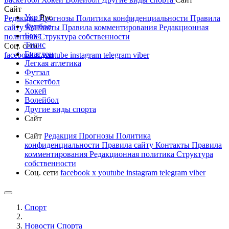
Сайт
Укр
Рус
Редакция
Прогнозы
Политика конфиденциальности
Правила
Футбол
сайту
Контакты
Правила комментирования
Редакционная
Бокс
политика
Структура собственности
Тенис
Соц. сети
Биатлон
facebook
x
youtube
instagram
telegram
viber
Легкая атлетика
Футзал
Баскетбол
Хокей
Волейбол
Другие виды спорта
Сайт
Сайт
Редакция
Прогнозы
Политика
конфиденциальности
Правила сайту
Контакты
Правила
комментирования
Редакционная политика
Структура
собственности
Соц. сети
facebook
x
youtube
instagram
telegram
viber
Спорт
Новости Cпорта