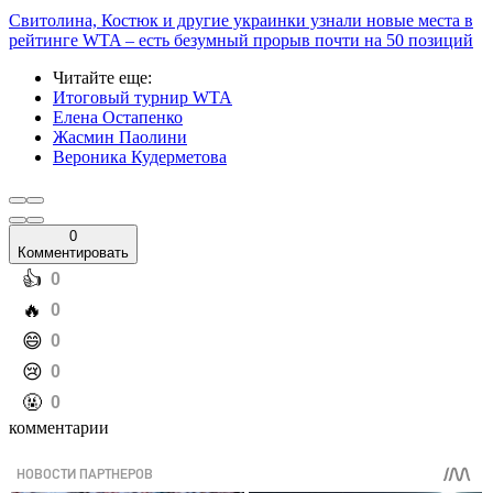
Свитолина, Костюк и другие украинки узнали новые места в
рейтинге WTA – есть безумный прорыв почти на 50 позиций
Читайте еще
:
Итоговый турнир WTA
Елена Остапенко
Жасмин Паолини
Вероника Кудерметова
0
Комментировать
️👍
0
️🔥
0
️😄
0
️😢
0
️🤬
0
комментарии