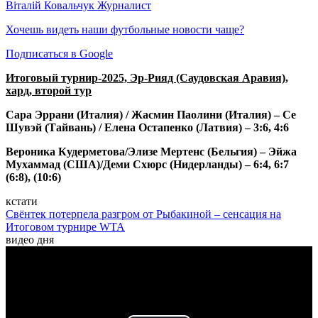
Віталій Ковальчук
Журналист
Хочешь видеть наши футбольные новости чаще?
Подписаться в Google
Итоговый турнир-2025, Эр-Рияд (Саудовская Аравия),
хард, второй тур
Сара Эррани (Италия) / Жасмин Паолини (Италия) – Се
Шувэй (Тайвань) / Елена Остапенко (Латвия) – 3:6, 4:6
Вероника Кудерметова/Элизе Мертенс (Бельгия) – Эйжа
Мухаммад (США)/Деми Схюрс (Нидерланды) – 6:4, 6:7
(6:8), (10:6)
кстати
Свёнтек потерпела разгром от Рыбакиной – сенсация на
Итоговом турнире WTA
видео дня