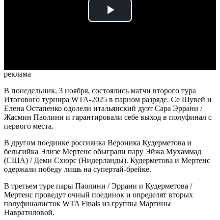
Play
Video
реклама
В понедельник, 3 ноября, состоялись матчи второго тура
Итогового турнира WTA-2025 в парном разряде. Се Шувей и
Елена Остапенко одолели итальянский дуэт Сара Эррани /
Жасмин Паолини и гарантировали себе выход в полуфинал с
первого места.
В другом поединке россиянка Вероника Кудерметова и
бельгийка Элизе Мертенс обыграли пару Эйжа Мухаммад
(США) / Деми Схюрс (Нидерланды). Кудерметова и Мертенс
одержали победу лишь на супертай-брейке.
В третьем туре пары Паолини / Эррани и Кудерметова /
Мертенс проведут очный поединок и определят вторых
полуфиналисток WTA Finals из группы Мартины
Навратиловой.