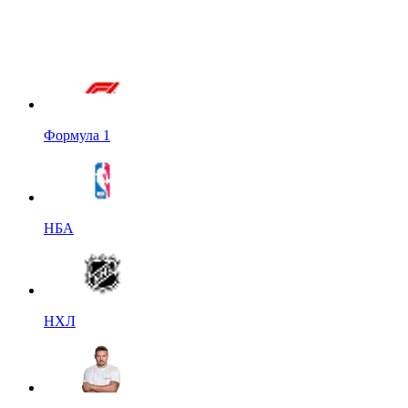
Формула 1
НБА
НХЛ