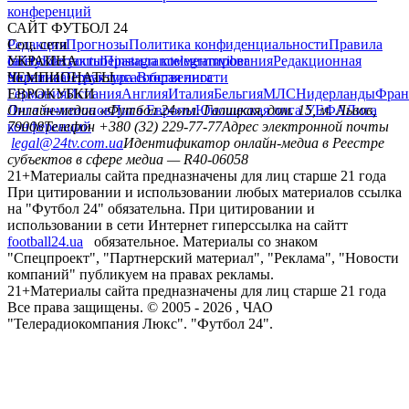
конференций
САЙТ ФУТБОЛ 24
Редакция
Соц. сети
Прогнозы
Политика конфиденциальности
Правила
сайту
facebook
УКРАИНА
Контакты
x
youtube
Правила комментирования
instagram
telegram
viber
Редакционная
политика
Украина
ЧЕМПИОНАТЫ
Первая лига
Структура собственности
Вторая лига
Германия
ЕВРОКУБКИ
Испания
Англия
Италия
Бельгия
МЛС
Нидерланды
Фран
Лига чемпионов
Онлайн-медиа «Футбол 24»
Лига Европы
пл. Галицкая, дом. 15, м. Львов,
Юношеская лига УЕФА
Лига
конференций
79008
Телефон +380 (32) 229-77-77
Адрес электронной почты
legal@24tv.com.ua
Идентификатор онлайн-медиа в Реестре
субъектов в сфере медиа — R40-06058
21+
Материалы сайта предназначены для лиц старше 21 года
При цитировании и использовании любых материалов ссылка
на "Футбол 24" обязательна. При цитировании и
использовании в сети Интернет гиперссылка на сайтт
football24.ua
обязательное. Материалы со знаком
"Спецпроект", "Партнерский материал", "Реклама", "Новости
компаний" публикуем на правах рекламы.
21+
Материалы сайта предназначены для лиц старше 21 года
Все права защищены. © 2005 -
2026
, ЧАО
"Телерадиокомпания Люкс". "Футбол 24".