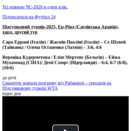
Усі новини ЧС-2026 в один клік.
Підписатися на Футбол 24
Підсумковий турнір-2025, Ер-Ріяд (Саудівська Аравія),
хард, другий тур
Сара Еррані (Італія) / Жасмін Паоліні (Італія) – Се Шувей
(Тайвань) / Олена Остапенко (Латвія) – 3:6, 4:6
Вероніка Кудерметова / Елізе Мертенс (Бельгія) – Ейжа
Мухаммад (США)/ Демі Схюрс (Нідерланди) – 6:4, 6:7 (6:8),
(10:6)
до речі
Свьонтек зазнала розгрому від Рибакіної – сенсація на
Підсумковому турнірі WTA
відео дня