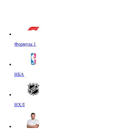
Формула 1
НБА
НХЛ