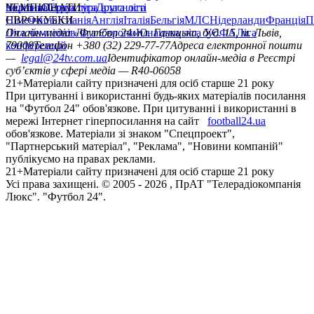
політика
Україна
ЧЕМПІОНАТИ
Перша ліга
Структура власності
Друга ліга
Німеччина
ЄВРОКУБКИ
Іспанія
Англія
Італія
Бельгія
МЛС
Нідерланди
Франція
П
Ліга чемпіонів
Онлайн-медіа «Футбол 24»
Ліга Європи
Юнацька ліга УЄФА
пл. Галицька, буд. 15, м. Львів,
Ліга
конференцій
79008
Телефон +380 (32) 229-77-77
Адреса електронної пошти
—
legal@24tv.com.ua
Ідентифікатор онлайн-медіа в Реєстрі
суб’єктів у сфері медіа — R40-06058
21+
Матеріали сайту призначені для осіб старше 21 року
При цитуванні і використанні будь-яких матеріалів посилання
на "Футбол 24" обов'язкове. При цитуванні і використанні в
мережі Інтернет гіперпосилання на сайт
football24.ua
обов'язкове. Матеріали зі знаком "Спецпроект",
"Партнерський матеріал", "Реклама", "Новини компаній"
публікуємо на правах реклами.
21+
Матеріали сайту призначені для осіб старше 21 року
Усi права захищенi. © 2005 -
2026
, ПрАТ "Телерадіокомпанія
Люкс". "Футбол 24".