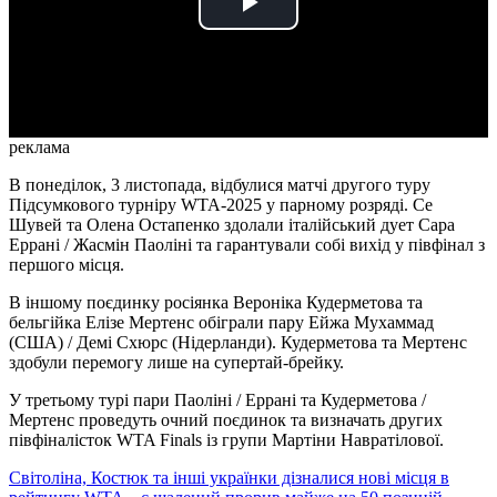
Play
Video
реклама
В понеділок, 3 листопада, відбулися матчі другого туру
Підсумкового турніру WTA-2025 у парному розряді. Се
Шувей та Олена Остапенко здолали італійський дует Сара
Еррані / Жасмін Паоліні та гарантували собі вихід у півфінал з
першого місця.
В іншому поєдинку росіянка Вероніка Кудерметова та
бельгійка Елізе Мертенс обіграли пару Ейжа Мухаммад
(США) / Демі Схюрс (Нідерланди). Кудерметова та Мертенс
здобули перемогу лише на супертай-брейку.
У третьому турі пари Паоліні / Еррані та Кудерметова /
Мертенс проведуть очний поєдинок та визначать других
півфіналісток WTA Finals із групи Мартіни Навратілової.
Світоліна, Костюк та інші українки дізналися нові місця в