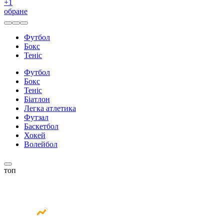
+
1
обране
Футбол
Бокс
Теніс
Футбол
Бокс
Теніс
Біатлон
Легка атлетика
Футзал
Баскетбол
Хокей
Волейбол
топ