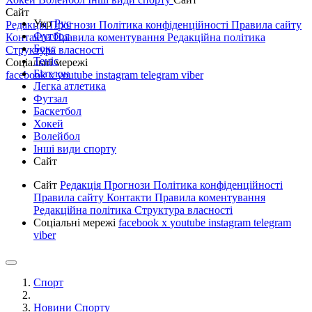
Сайт
Укр
Рус
Редакція
Прогнози
Політика конфіденційності
Правила сайту
Футбол
Контакти
Правила коментування
Редакційна політика
Бокс
Структура власності
Теніс
Соціальні мережі
Біатлон
facebook
x
youtube
instagram
telegram
viber
Легка атлетика
Футзал
Баскетбол
Хокей
Волейбол
Інші види спорту
Сайт
Сайт
Редакція
Прогнози
Політика конфіденційності
Правила сайту
Контакти
Правила коментування
Редакційна політика
Структура власності
Соціальні мережі
facebook
x
youtube
instagram
telegram
viber
Спорт
Новини Спорту