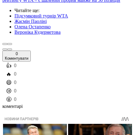
рейтингу WTA – є шалений прорив майже на 50 позицій
Читайте ще
:
Підсумковий турнір WTA
Жасмін Паоліні
Олена Остапенко
Вероніка Кудерметова
0
Коментувати
️👍
0
️🔥
0
️😄
0
️😢
0
️🤬
0
коментарі