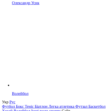
Олександр Усик
Волейбол
Укр
Рус
Футбол
Бокс
Теніс
Біатлон
Легка атлетика
Футзал
Баскетбол
Хокей
Волейбол
Інші види спорту
Сайт