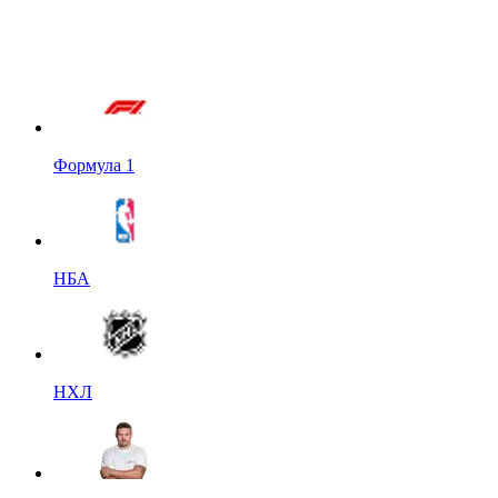
Формула 1
НБА
НХЛ