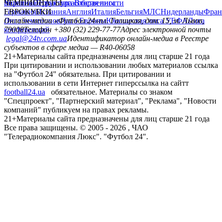
политика
Украина
ЧЕМПИОНАТЫ
Первая лига
Структура собственности
Вторая лига
Германия
ЕВРОКУБКИ
Испания
Англия
Италия
Бельгия
МЛС
Нидерланды
Фран
Лига чемпионов
Онлайн-медиа «Футбол 24»
Лига Европы
пл. Галицкая, дом. 15, м. Львов,
Юношеская лига УЕФА
Лига
конференций
79008
Телефон +380 (32) 229-77-77
Адрес электронной почты
legal@24tv.com.ua
Идентификатор онлайн-медиа в Реестре
субъектов в сфере медиа — R40-06058
21+
Материалы сайта предназначены для лиц старше 21 года
При цитировании и использовании любых материалов ссылка
на "Футбол 24" обязательна. При цитировании и
использовании в сети Интернет гиперссылка на сайтт
football24.ua
обязательное. Материалы со знаком
"Спецпроект", "Партнерский материал", "Реклама", "Новости
компаний" публикуем на правах рекламы.
21+
Материалы сайта предназначены для лиц старше 21 года
Все права защищены. © 2005 -
2026
, ЧАО
"Телерадиокомпания Люкс". "Футбол 24".