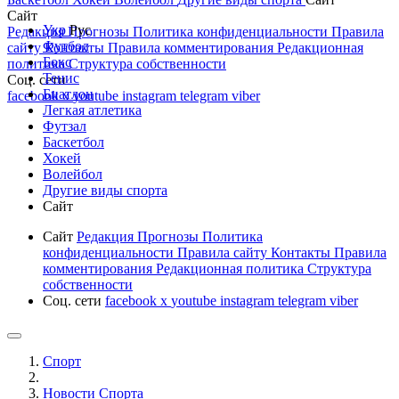
Сайт
Укр
Рус
Редакция
Прогнозы
Политика конфиденциальности
Правила
Футбол
сайту
Контакты
Правила комментирования
Редакционная
Бокс
политика
Структура собственности
Тенис
Соц. сети
Биатлон
facebook
x
youtube
instagram
telegram
viber
Легкая атлетика
Футзал
Баскетбол
Хокей
Волейбол
Другие виды спорта
Сайт
Сайт
Редакция
Прогнозы
Политика
конфиденциальности
Правила сайту
Контакты
Правила
комментирования
Редакционная политика
Структура
собственности
Соц. сети
facebook
x
youtube
instagram
telegram
viber
Спорт
Новости Cпорта