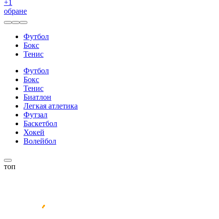
+
1
обране
Футбол
Бокс
Тенис
Футбол
Бокс
Тенис
Биатлон
Легкая атлетика
Футзал
Баскетбол
Хокей
Волейбол
топ