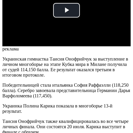
Play
Video
реклама
Украинская гимнастка Таисия Онофрийчук за выступление в
личном многоборье на этапе Кубка мира в Милане получила
от судей 114,150 балла. Ее результат оказался третьим в
итоговом протоколе.
Победительницей стала итальянка София Раффаэлли (118,250
балла). Серебро завоевала представительница Германии Дарья
Варфоломеева (117,450).
Украинка Полина Карика показала в многоборье 13-й
результат.
Таисия Онофрийчук также квалифицировалась во все четыре
личных финала. Они состоятся 20 июля. Карика выступит в
финале с обручем.