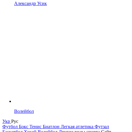
Александр Усик
Волейбол
Укр
Рус
Футбол
Бокс
Тенис
Биатлон
Легкая атлетика
Футзал
Баскетбол
Хокей
Волейбол
Другие виды спорта
Сайт