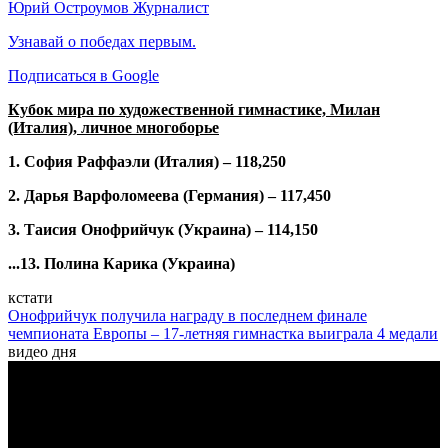
Юрий Остроумов
Журналист
Узнавай о победах первым.
Подписаться в Google
Кубок мира по художественной гимнастике, Милан
(Италия), личное многоборье
1. София Раффаэли (Италия) – 118,250
2. Дарья Варфоломеева (Германия) – 117,450
3. Таисия Онофрийчук (Украина) – 114,150
...13. Полина Карика (Украина)
кстати
Онофрийчук получила награду в последнем финале
чемпионата Европы – 17-летняя гимнастка выиграла 4 медали
видео дня