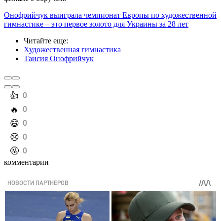
Онофрийчук выиграла чемпионат Европы по художественной
гимнастике – это первое золото для Украины за 28 лет
Читайте еще
:
Художественная гимнастика
Таисия Онофрийчук
️👍
0
️🔥
0
️😄
0
️😢
0
️🤬
0
комментарии