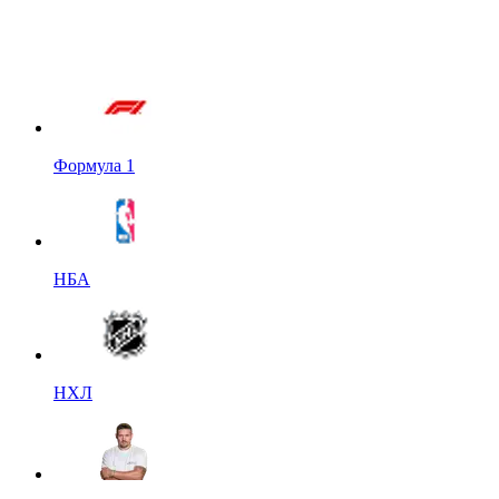
Формула 1
НБА
НХЛ