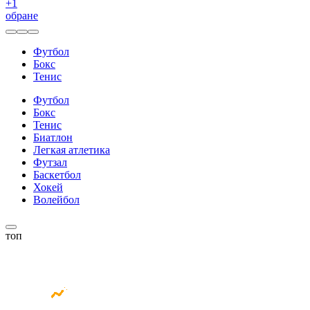
+
1
обране
Футбол
Бокс
Тенис
Футбол
Бокс
Тенис
Биатлон
Легкая атлетика
Футзал
Баскетбол
Хокей
Волейбол
топ