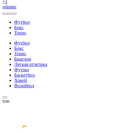
+
1
обране
Футбол
Бокс
Тенис
Футбол
Бокс
Тенис
Биатлон
Легкая атлетика
Футзал
Баскетбол
Хокей
Волейбол
топ