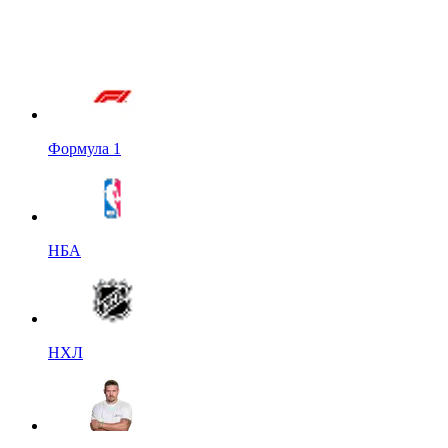
Формула 1
НБА
НХЛ