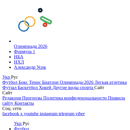
Олимпиада 2026
Формула 1
НБА
НХЛ
Александр Усик
Укр
Рус
Футбол
Бокс
Тенис
Биатлон
Олимпиада-2026
Легкая атлетика
Футзал
Баскетбол
Хокей
Другие виды спорта
Сайт
Сайт
Редакция
Прогнозы
Политика конфиденциальности
Правила
сайту
Контакты
Соц. сети
facebook
x
youtube
instagram
telegram
viber
Укр
Рус
Футбол