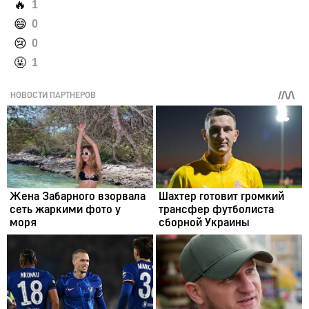
️🔥
1
️😄
0
️😢
0
️🤬
1