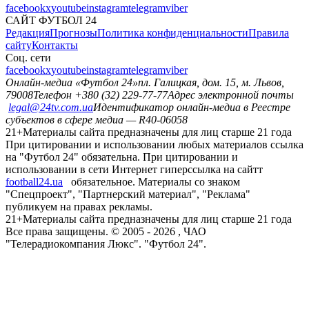
facebook
x
youtube
instagram
telegram
viber
САЙТ ФУТБОЛ 24
Редакция
Прогнозы
Политика конфиденциальности
Правила
сайту
Контакты
Соц. сети
facebook
x
youtube
instagram
telegram
viber
Онлайн-медиа «Футбол 24»
пл. Галицкая, дом. 15, м. Львов,
79008
Телефон +380 (32) 229-77-77
Адрес электронной почты
legal@24tv.com.ua
Идентификатор онлайн-медиа в Реестре
субъектов в сфере медиа — R40-06058
21+
Материалы сайта предназначены для лиц старше 21 года
При цитировании и использовании любых материалов ссылка
на "Футбол 24" обязательна. При цитировании и
использовании в сети Интернет гиперссылка на сайтт
football24.ua
обязательное. Материалы со знаком
"Спецпроект", "Партнерский материал", "Реклама"
публикуем на правах рекламы.
21+
Материалы сайта предназначены для лиц старше 21 года
Все права защищены. © 2005 -
2026
, ЧАО
"Телерадиокомпания Люкс". "Футбол 24".