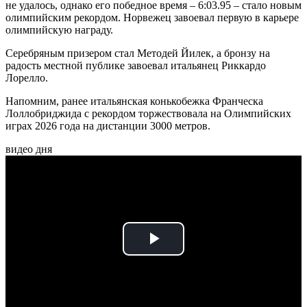
не удалось, однако его победное время – 6:03.95 – стало новым
олимпийским рекордом. Норвежец завоевал первую в карьере
олимпийскую награду.
Серебряным призером стал Методей Йилек, а бронзу на
радость местной публике завоевал итальянец Риккардо
Лорелло.
Напомним, ранее итальянская конькобежка Франческа
Лоллобриджида с рекордом торжествовала на Олимпийских
играх 2026 года на дистанции 3000 метров.
видео дня
Play
Video