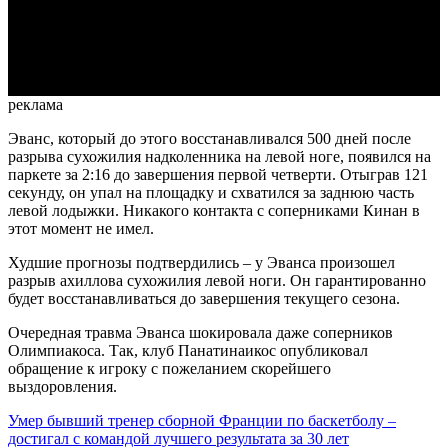
Video
реклама
Эванс, который до этого восстанавливался 500 дней после
разрыва сухожилия надколенника на левой ноге, появился на
паркете за 2:16 до завершения первой четверти. Отыграв 121
секунду, он упал на площадку и схватился за заднюю часть
левой лодыжки. Никакого контакта с соперниками Кинан в
этот момент не имел.
Худшие прогнозы подтвердились – у Эванса произошел
разрыв ахиллова сухожилия левой ноги. Он гарантированно
будет восстанавливаться до завершения текущего сезона.
Очередная травма Эванса шокировала даже соперников
Олимпиакоса. Так, клуб Панатинаикос опубликовал
обращение к игроку с пожеланием скорейшего
выздоровления.
Умер бывший тренер сборной Франции по баскетболу –
достигал с командой лучшего результата за 30 лет