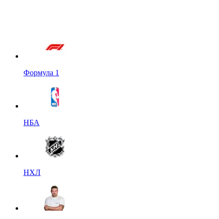
Формула 1
НБА
НХЛ