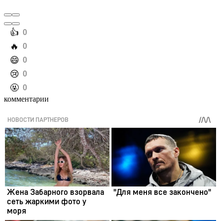
️👍
0
️🔥
0
️😄
0
️😢
0
️🤬
0
комментарии