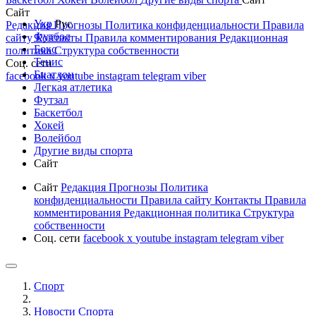
Сайт
Укр
Рус
Редакция
Прогнозы
Политика конфиденциальности
Правила
Футбол
сайту
Контакты
Правила комментирования
Редакционная
Бокс
политика
Структура собственности
Тенис
Соц. сети
Биатлон
facebook
x
youtube
instagram
telegram
viber
Легкая атлетика
Футзал
Баскетбол
Хокей
Волейбол
Другие виды спорта
Сайт
Сайт
Редакция
Прогнозы
Политика
конфиденциальности
Правила сайту
Контакты
Правила
комментирования
Редакционная политика
Структура
собственности
Соц. сети
facebook
x
youtube
instagram
telegram
viber
Спорт
Новости Cпорта