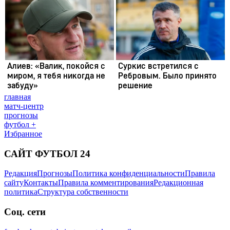
главная
матч-центр
прогнозы
футбол +
Избранное
САЙТ ФУТБОЛ 24
Редакция
Прогнозы
Политика конфиденциальности
Правила
сайту
Контакты
Правила комментирования
Редакционная
политика
Структура собственности
Соц. сети