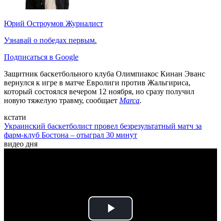
Юрий Остроумов
Журналист
Узнавай о победах первым.
Подписаться в Google
Защитник баскетбольного клуба Олимпиакос Кинан Эванс
вернулся к игре в матче Евролиги против Жальгириса,
который состоялся вечером 12 ноября, но сразу получил
новую тяжелую травму, сообщает
Marca
.
кстати
Украинский баскетболист провел безрезультатный матч за
фарм-клуб Бостона – отыграл 30 минут
видео дня
Play