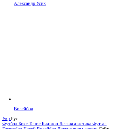
Александр Усик
Волейбол
Укр
Рус
Футбол
Бокс
Тенис
Биатлон
Легкая атлетика
Футзал
Баскетбол
Хокей
Волейбол
Другие виды спорта
Сайт