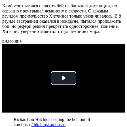
Камбосос пытался навязать бой на ближней дистанции, но
серьезно проигрывал чемпиону в скорости. С каждым
раундом преимущество Хитчинса только увеличивалось. В 8
раунде австралиец оказался в нокдауне, пытался продолжить
бой, но рефери решил прекратить одностороннее избиение.
Хитчинс уверенно защитил титул чемпиона мира.
видео дня
Play
Video
Richardson Hitchins beating the hell out of
kambosos
#hitchinskambosos