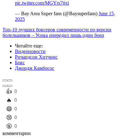
pic.twitter.com/MGYrs7ijxi
— Bay Area Super fans (@Baysuperfans)
June 15,
2025
Топ-10 лучших боксеров современности по версии
болельщиков – Усика опередил лишь один боец
Читайте еще
:
Видеоновости
Ричардсон Хитчинс
Бокс
Джордж Камбосос
️👍
0
️🔥
0
️😄
0
️😢
0
️🤬
0
комментарии