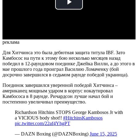
Play
Video
реклама
Для Хитчинса это была дебютная защита титула IBF. Зато
Камбосос на пути к этому бою несколько месяцев назад
победил в 12-раундовом поединке Джейка Вилли, а до этого в
мае прошлого года проиграл Василию Ломаченку (бой
досрочно завершился в седьмом раунде победой украинца).
Поединок завершился уверенной победой Хитчинса –
американец мощным ударом в корпус нокаутировал
Камбососа в 8 раунде. Ричардсон лучше начал бой и
постепенно увеличивал преимущество.
Richardson Hitchins STOPS George Kambosos Jr with
a VICIOUS body shot!!
#HitchinsKambosos
pic.twitter.com/22af4YhgPT
— DAZN Boxing (@DAZNBoxing)
June 15, 2025