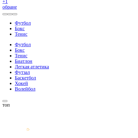
+
1
обране
Футбол
Бокс
Тенис
Футбол
Бокс
Тенис
Биатлон
Легкая атлетика
Футзал
Баскетбол
Хокей
Волейбол
топ