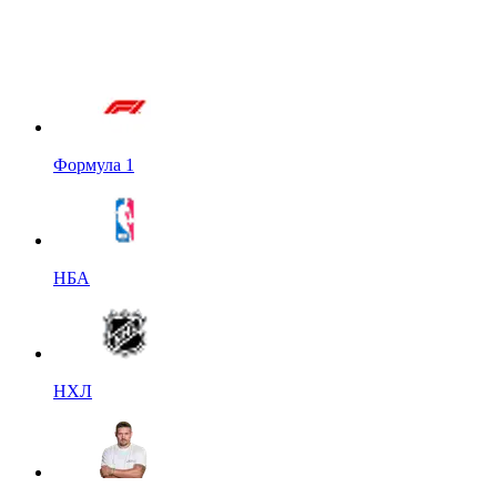
Формула 1
НБА
НХЛ