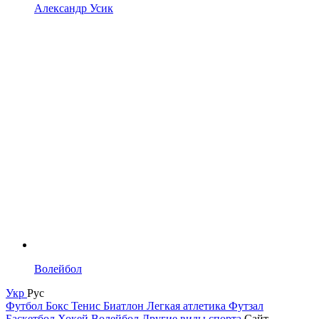
Александр Усик
Волейбол
Укр
Рус
Футбол
Бокс
Тенис
Биатлон
Легкая атлетика
Футзал
Баскетбол
Хокей
Волейбол
Другие виды спорта
Сайт