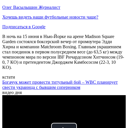
Олег Васылышин
Журналист
Хочешь видеть наши футбольные новости чаще?
Подписаться в Google
В ночь на 15 июня в Нью-Йорке на арене Madison Square
Garden состоялся боксерский вечер от промоутера Эдди
Хирна и компании Matchroom Boxing. Главным украшением
стал поединок в первом полусреднем весе (до 63,5 кг) между
чемпионом мира по версии IBF Ричардсоном Хитчинсом (19-
0, 7 КО) и претендентом Джорджем Камбососом (22-3, 10
KO).
кстати
Богачук может провести титульный бой – WBC планирует
свести украинца с бывшим соперником
видео дня