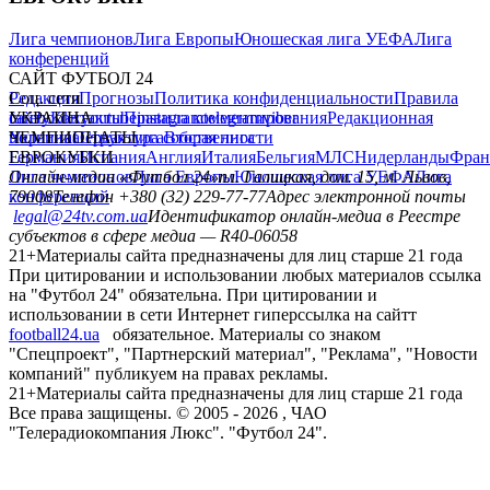
Лига чемпионов
Лига Европы
Юношеская лига УЕФА
Лига
конференций
САЙТ ФУТБОЛ 24
Редакция
Соц. сети
Прогнозы
Политика конфиденциальности
Правила
сайту
facebook
УКРАИНА
Контакты
x
youtube
Правила комментирования
instagram
telegram
viber
Редакционная
политика
Украина
ЧЕМПИОНАТЫ
Первая лига
Структура собственности
Вторая лига
Германия
ЕВРОКУБКИ
Испания
Англия
Италия
Бельгия
МЛС
Нидерланды
Фран
Лига чемпионов
Онлайн-медиа «Футбол 24»
Лига Европы
пл. Галицкая, дом. 15, м. Львов,
Юношеская лига УЕФА
Лига
конференций
79008
Телефон +380 (32) 229-77-77
Адрес электронной почты
legal@24tv.com.ua
Идентификатор онлайн-медиа в Реестре
субъектов в сфере медиа — R40-06058
21+
Материалы сайта предназначены для лиц старше 21 года
При цитировании и использовании любых материалов ссылка
на "Футбол 24" обязательна. При цитировании и
использовании в сети Интернет гиперссылка на сайтт
football24.ua
обязательное. Материалы со знаком
"Спецпроект", "Партнерский материал", "Реклама", "Новости
компаний" публикуем на правах рекламы.
21+
Материалы сайта предназначены для лиц старше 21 года
Все права защищены. © 2005 -
2026
, ЧАО
"Телерадиокомпания Люкс". "Футбол 24".