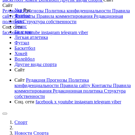
Сайт
Укр
Рус
Редакция
Прогнозы
Политика конфиденциальности
Правила
Футбол
сайту
Контакты
Правила комментирования
Редакционная
Бокс
политика
Структура собственности
Тенис
Соц. сети
Биатлон
facebook
x
youtube
instagram
telegram
viber
Легкая атлетика
Футзал
Баскетбол
Хокей
Волейбол
Другие виды спорта
Сайт
Сайт
Редакция
Прогнозы
Политика
конфиденциальности
Правила сайту
Контакты
Правила
комментирования
Редакционная политика
Структура
собственности
Соц. сети
facebook
x
youtube
instagram
telegram
viber
Спорт
Новости Cпорта