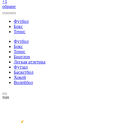
+
1
обране
Футбол
Бокс
Тенис
Футбол
Бокс
Тенис
Биатлон
Легкая атлетика
Футзал
Баскетбол
Хокей
Волейбол
топ