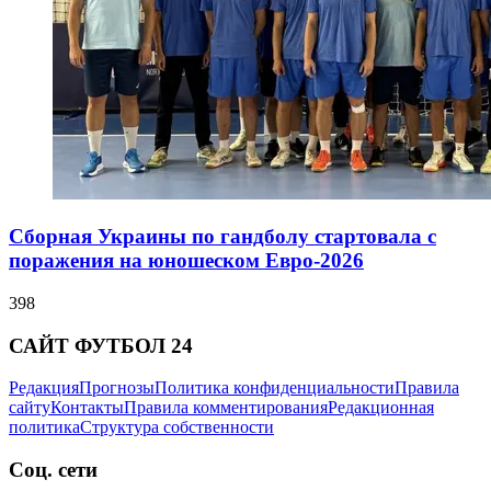
Сборная Украины по гандболу стартовала с
поражения на юношеском Евро-2026
398
САЙТ ФУТБОЛ 24
Редакция
Прогнозы
Политика конфиденциальности
Правила
сайту
Контакты
Правила комментирования
Редакционная
политика
Структура собственности
Соц. сети