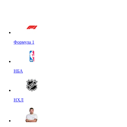
Формула 1
НБА
НХЛ