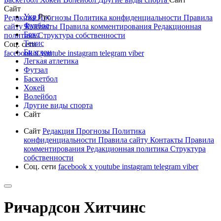
Сайт
Укр
Рус
Редакция
Прогнозы
Политика конфиденциальности
Правила
Футбол
сайту
Контакты
Правила комментирования
Редакционная
Бокс
политика
Структура собственности
Тенис
Соц. сети
Биатлон
facebook
x
youtube
instagram
telegram
viber
Легкая атлетика
Футзал
Баскетбол
Хокей
Волейбол
Другие виды спорта
Сайт
Сайт
Редакция
Прогнозы
Политика
конфиденциальности
Правила сайту
Контакты
Правила
комментирования
Редакционная политика
Структура
собственности
Соц. сети
facebook
x
youtube
instagram
telegram
viber
Ричардсон Хитчинс