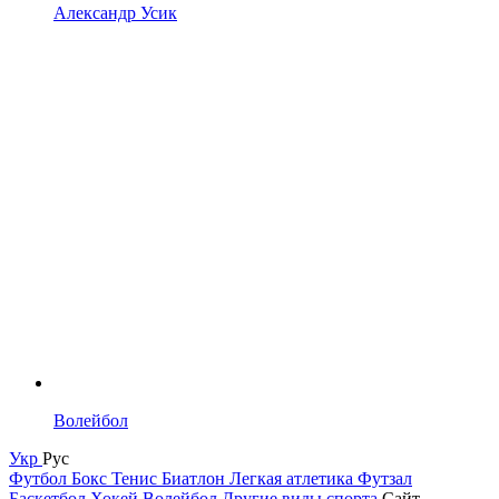
Александр Усик
Волейбол
Укр
Рус
Футбол
Бокс
Тенис
Биатлон
Легкая атлетика
Футзал
Баскетбол
Хокей
Волейбол
Другие виды спорта
Сайт