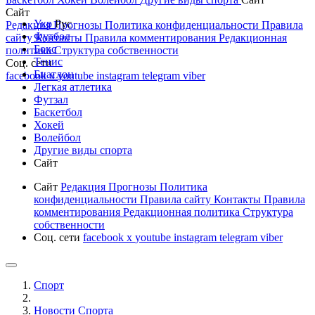
Сайт
Укр
Рус
Редакция
Прогнозы
Политика конфиденциальности
Правила
Футбол
сайту
Контакты
Правила комментирования
Редакционная
Бокс
политика
Структура собственности
Тенис
Соц. сети
Биатлон
facebook
x
youtube
instagram
telegram
viber
Легкая атлетика
Футзал
Баскетбол
Хокей
Волейбол
Другие виды спорта
Сайт
Сайт
Редакция
Прогнозы
Политика
конфиденциальности
Правила сайту
Контакты
Правила
комментирования
Редакционная политика
Структура
собственности
Соц. сети
facebook
x
youtube
instagram
telegram
viber
Спорт
Новости Cпорта