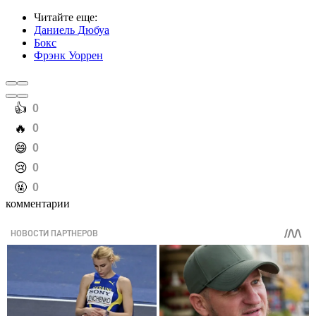
Читайте еще
:
Даниель Дюбуа
Бокс
Фрэнк Уоррен
️👍
0
️🔥
0
️😄
0
️😢
0
️🤬
0
комментарии