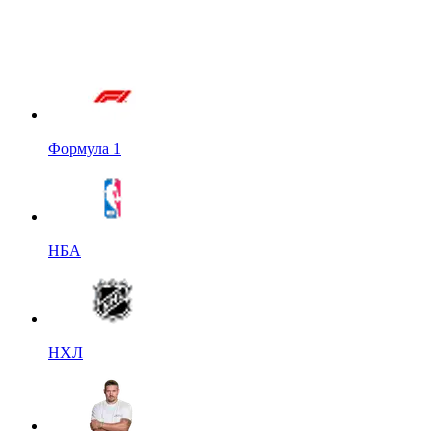
Формула 1
НБА
НХЛ