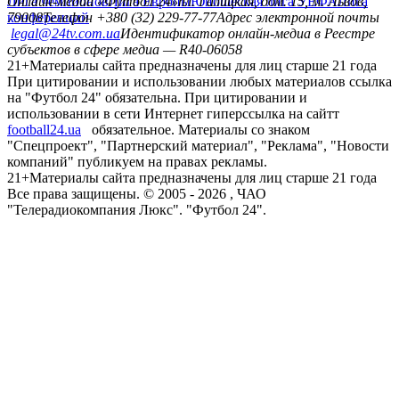
Лига чемпионов
Онлайн-медиа «Футбол 24»
Лига Европы
пл. Галицкая, дом. 15, м. Львов,
Юношеская лига УЕФА
Лига
конференций
79008
Телефон +380 (32) 229-77-77
Адрес электронной почты
legal@24tv.com.ua
Идентификатор онлайн-медиа в Реестре
субъектов в сфере медиа — R40-06058
21+
Материалы сайта предназначены для лиц старше 21 года
При цитировании и использовании любых материалов ссылка
на "Футбол 24" обязательна. При цитировании и
использовании в сети Интернет гиперссылка на сайтт
football24.ua
обязательное. Материалы со знаком
"Спецпроект", "Партнерский материал", "Реклама", "Новости
компаний" публикуем на правах рекламы.
21+
Материалы сайта предназначены для лиц старше 21 года
Все права защищены. © 2005 -
2026
, ЧАО
"Телерадиокомпания Люкс". "Футбол 24".