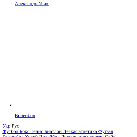
Александр Усик
Волейбол
Укр
Рус
Футбол
Бокс
Тенис
Биатлон
Легкая атлетика
Футзал
Баскетбол
Хокей
Волейбол
Другие виды спорта
Сайт