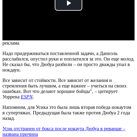
Play
Video
реклама
Надо придерживаться поставленной задачи, а Даниэль
расслабился, опустил руки и поплатился за это. Он еще молод.
Не сказал бы, что Дюбуа разбили – он просто дважды упал в
нокдаун.
Все зависит от стойкости. Все зависит от желания и
стремления быть лучшим, а еще важнее – учиться на своих
ошибках. Вот что делают хорошие бойцы", – цитирует
Уоррена
ESPN
.
Напомним, для Усика это была лишь вторая победа нокаутом
в супертяжах. Предыдущая была также против Дюбуа 2 года
назад.
Усик отстранен от бокса после нокаута Дюбуа в реванше –
названа причина