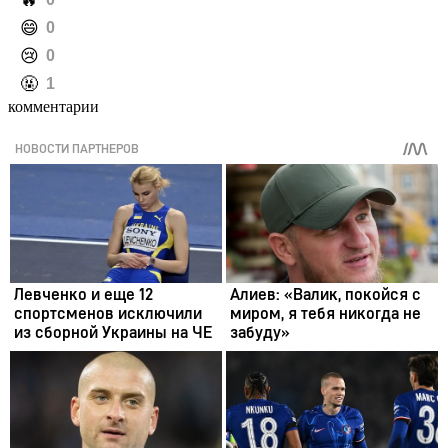
️😄
0
️😢
0
️🤬
1
комментарии