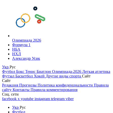
Олимпиада 2026
Формула 1
НБА
НХЛ
Александр Усик
Укр
Рус
Футбол
Бокс
Тенис
Биатлон
Олимпиада-2026
Легкая атлетика
Футзал
Баскетбол
Хокей
Другие виды спорта
Сайт
Сайт
Редакция
Прогнозы
Политика конфиденциальности
Правила
сайту
Контакты
Правила комментирования
Соц. сети
facebook
x
youtube
instagram
telegram
viber
Укр
Рус
Футбол