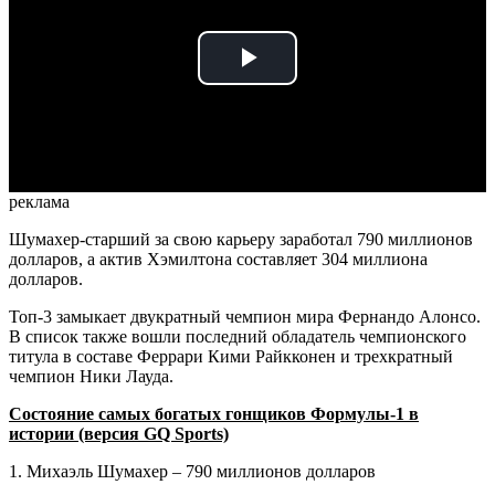
Play
Video
реклама
Шумахер-старший за свою карьеру заработал 790 миллионов
долларов, а актив Хэмилтона составляет 304 миллиона
долларов.
Топ-3 замыкает двукратный чемпион мира Фернандо Алонсо.
В список также вошли последний обладатель чемпионского
титула в составе Феррари Кими Райкконен и трехкратный
чемпион Ники Лауда.
Состояние самых богатых гонщиков Формулы-1 в
истории (версия GQ Sports)
1. Михаэль Шумахер – 790 миллионов долларов