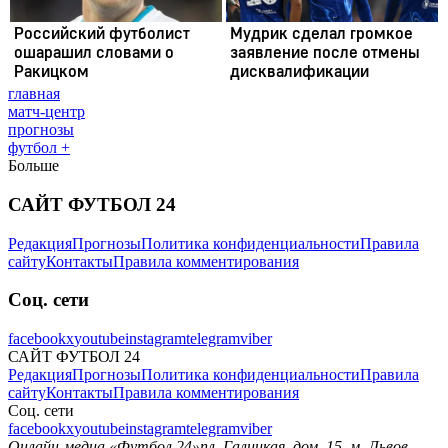
главная
матч-центр
прогнозы
футбол +
Больше
САЙТ ФУТБОЛ 24
Редакция
Прогнозы
Политика конфиденциальности
Правила
сайту
Контакты
Правила комментирования
Соц. сети
facebook
x
youtube
instagram
telegram
viber
САЙТ ФУТБОЛ 24
Редакция
Прогнозы
Политика конфиденциальности
Правила
сайту
Контакты
Правила комментирования
Соц. сети
facebook
x
youtube
instagram
telegram
viber
Онлайн-медиа «Футбол 24»
пл. Галицкая, дом. 15, м. Львов,