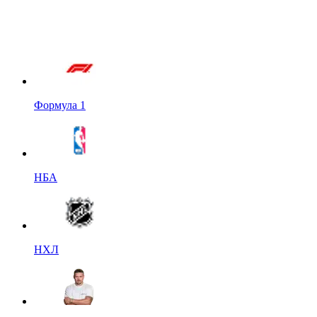
Формула 1
НБА
НХЛ