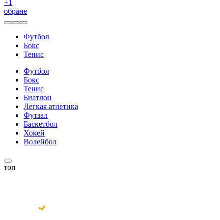
+
1
обране
Футбол
Бокс
Тенис
Футбол
Бокс
Тенис
Биатлон
Легкая атлетика
Футзал
Баскетбол
Хокей
Волейбол
топ