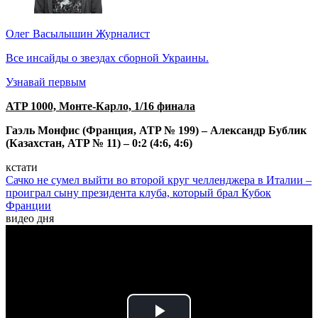
Олег Васылышин
Журналист
Все инсайды о звездах сборной Украины.
Узнавай первым
ATP 1000, Монте-Карло, 1/16 финала
Гаэль Монфис (Франция, ATP № 199) – Александр Бублик
(Казахстан, ATP № 11) – 0:2 (4:6, 4:6)
кстати
Сачко не сумел выйти во второй круг челленджера в Италии –
проиграл сыну президента клуба, который брал Кубок
Франции
видео дня