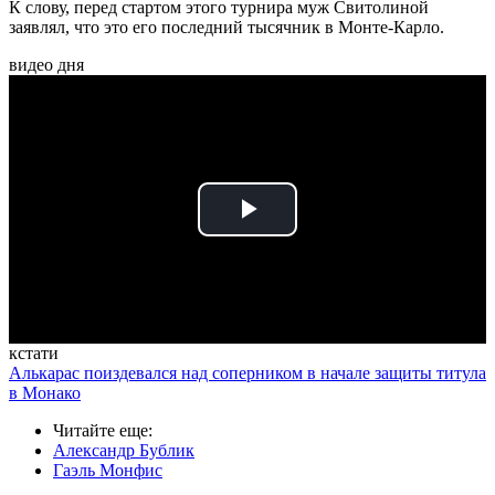
К слову, перед стартом этого турнира муж Свитолиной
заявлял, что это его последний тысячник в Монте-Карло.
видео дня
Play
Video
кстати
Алькарас поиздевался над соперником в начале защиты титула
в Монако
Читайте еще
:
Александр Бублик
Гаэль Монфис