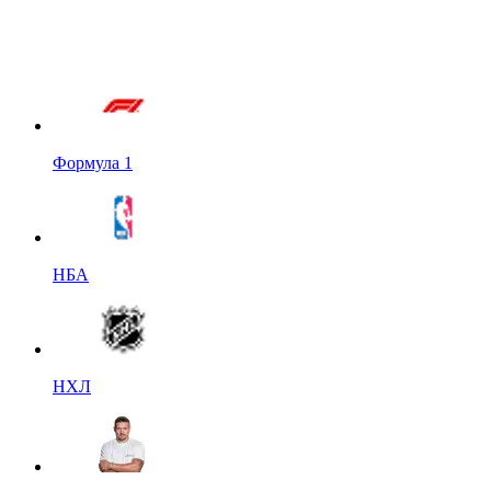
Формула 1
НБА
НХЛ