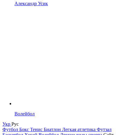
Александр Усик
Волейбол
Укр
Рус
Футбол
Бокс
Тенис
Биатлон
Легкая атлетика
Футзал
Баскетбол
Хокей
Волейбол
Другие виды спорта
Сайт