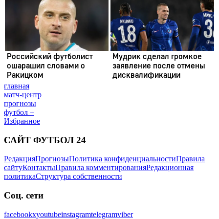
главная
матч-центр
прогнозы
футбол +
Избранное
САЙТ ФУТБОЛ 24
Редакция
Прогнозы
Политика конфиденциальности
Правила
сайту
Контакты
Правила комментирования
Редакционная
политика
Структура собственности
Соц. сети
facebook
x
youtube
instagram
telegram
viber