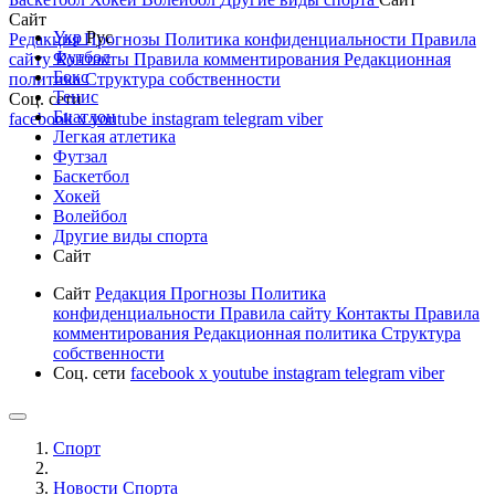
Сайт
Укр
Рус
Редакция
Прогнозы
Политика конфиденциальности
Правила
Футбол
сайту
Контакты
Правила комментирования
Редакционная
Бокс
политика
Структура собственности
Тенис
Соц. сети
Биатлон
facebook
x
youtube
instagram
telegram
viber
Легкая атлетика
Футзал
Баскетбол
Хокей
Волейбол
Другие виды спорта
Сайт
Сайт
Редакция
Прогнозы
Политика
конфиденциальности
Правила сайту
Контакты
Правила
комментирования
Редакционная политика
Структура
собственности
Соц. сети
facebook
x
youtube
instagram
telegram
viber
Спорт
Новости Cпорта