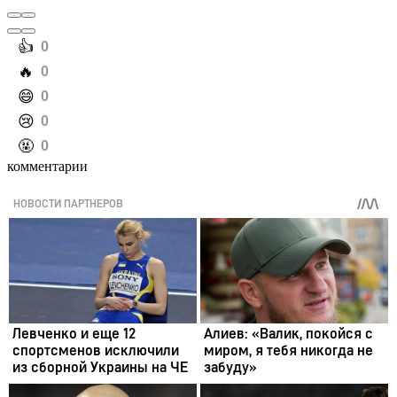
️👍
0
️🔥
0
️😄
0
️😢
0
️🤬
0
комментарии