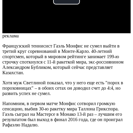
Play
Video
реклама
Французский теннисист Гаэль Монфис не сумел выйти в
третий круг соревнований в Монте-Карло. 40-летний
спортсмен, который в мировом рейтинге занимает 199-ю
строчку споткнулся с 11-й ракеткой мира, экс-россиянином
Александром Бубликом, который сейчас представляет
Казахстан.
Хотя муж Светлиной показал, что у него еще есть "порох в
пороховницах" – в обоих сетах он доводил счет до 4:4, но
развить успех не сумел.
Напомним, в первом матче Монфис сотворил громкую
сенсацию, выбив 30-ю ракетку мира Таллона Грикспора.
Гаэль сыграл на Мастерсе в Монако 13-й раз – лучшим его
результатом был выход в финал 2016 года, где он проиграл
Рафаэлю Надалю.