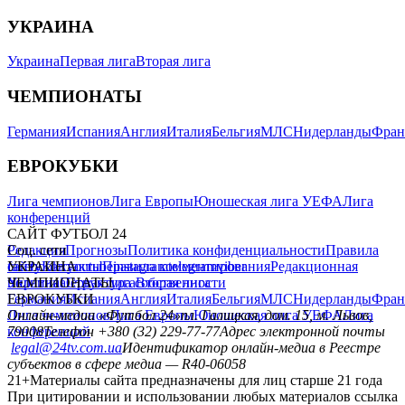
УКРАИНА
Украина
Первая лига
Вторая лига
ЧЕМПИОНАТЫ
Германия
Испания
Англия
Италия
Бельгия
МЛС
Нидерланды
Фран
ЕВРОКУБКИ
Лига чемпионов
Лига Европы
Юношеская лига УЕФА
Лига
конференций
САЙТ ФУТБОЛ 24
Редакция
Соц. сети
Прогнозы
Политика конфиденциальности
Правила
сайту
facebook
УКРАИНА
Контакты
x
youtube
Правила комментирования
instagram
telegram
viber
Редакционная
политика
Украина
ЧЕМПИОНАТЫ
Первая лига
Структура собственности
Вторая лига
Германия
ЕВРОКУБКИ
Испания
Англия
Италия
Бельгия
МЛС
Нидерланды
Фран
Лига чемпионов
Онлайн-медиа «Футбол 24»
Лига Европы
пл. Галицкая, дом. 15, м. Львов,
Юношеская лига УЕФА
Лига
конференций
79008
Телефон +380 (32) 229-77-77
Адрес электронной почты
legal@24tv.com.ua
Идентификатор онлайн-медиа в Реестре
субъектов в сфере медиа — R40-06058
21+
Материалы сайта предназначены для лиц старше 21 года
При цитировании и использовании любых материалов ссылка