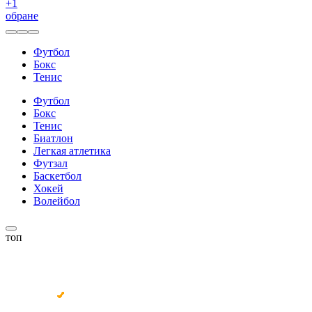
+
1
обране
Футбол
Бокс
Тенис
Футбол
Бокс
Тенис
Биатлон
Легкая атлетика
Футзал
Баскетбол
Хокей
Волейбол
топ