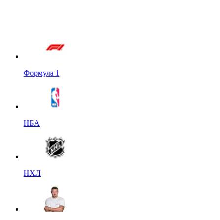
Формула 1
НБА
НХЛ