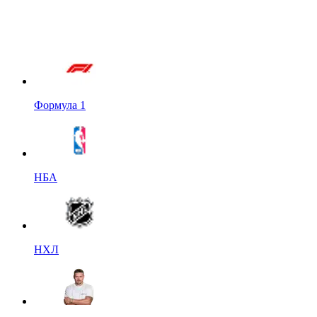
Формула 1
НБА
НХЛ