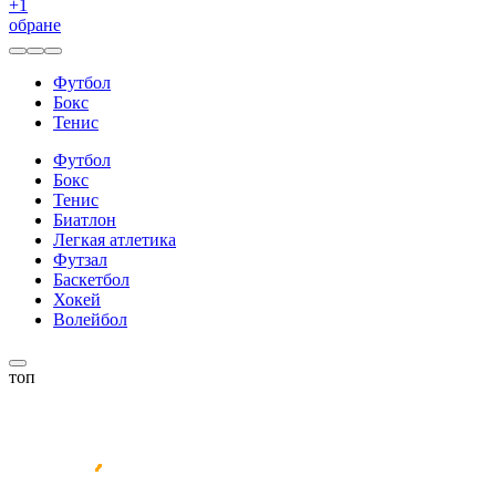
+
1
обране
Футбол
Бокс
Тенис
Футбол
Бокс
Тенис
Биатлон
Легкая атлетика
Футзал
Баскетбол
Хокей
Волейбол
топ