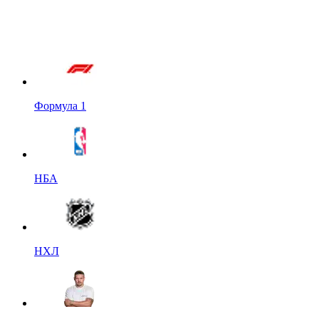
Формула 1
НБА
НХЛ