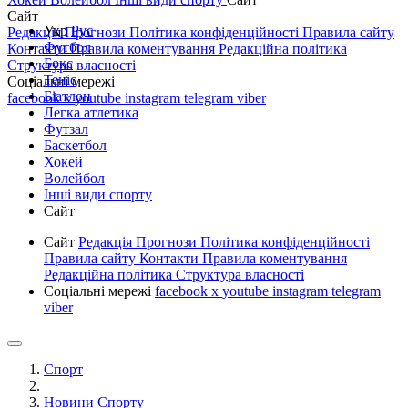
Сайт
Укр
Рус
Редакція
Прогнози
Політика конфіденційності
Правила сайту
Футбол
Контакти
Правила коментування
Редакційна політика
Бокс
Структура власності
Теніс
Соціальні мережі
Біатлон
facebook
x
youtube
instagram
telegram
viber
Легка атлетика
Футзал
Баскетбол
Хокей
Волейбол
Інші види спорту
Сайт
Сайт
Редакція
Прогнози
Політика конфіденційності
Правила сайту
Контакти
Правила коментування
Редакційна політика
Структура власності
Соціальні мережі
facebook
x
youtube
instagram
telegram
viber
Спорт
Новини Спорту