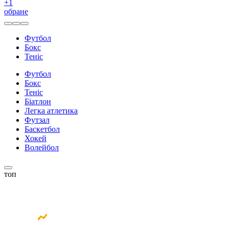
+
1
обране
Футбол
Бокс
Теніс
Футбол
Бокс
Теніс
Біатлон
Легка атлетика
Футзал
Баскетбол
Хокей
Волейбол
топ