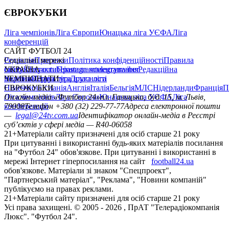
ЄВРОКУБКИ
Ліга чемпіонів
Ліга Європи
Юнацька ліга УЄФА
Ліга
конференцій
САЙТ ФУТБОЛ 24
Редакція
Соціальні мережі
Прогнози
Політика конфіденційності
Правила
сайту
facebook
УКРАЇНА
Контакти
x
youtube
Правила коментування
instagram
telegram
viber
Редакційна
політика
Україна
ЧЕМПІОНАТИ
Перша ліга
Структура власності
Друга ліга
Німеччина
ЄВРОКУБКИ
Іспанія
Англія
Італія
Бельгія
МЛС
Нідерланди
Франція
П
Ліга чемпіонів
Онлайн-медіа «Футбол 24»
Ліга Європи
Юнацька ліга УЄФА
пл. Галицька, буд. 15, м. Львів,
Ліга
конференцій
79008
Телефон +380 (32) 229-77-77
Адреса електронної пошти
—
legal@24tv.com.ua
Ідентифікатор онлайн-медіа в Реєстрі
суб’єктів у сфері медіа — R40-06058
21+
Матеріали сайту призначені для осіб старше 21 року
При цитуванні і використанні будь-яких матеріалів посилання
на "Футбол 24" обов'язкове. При цитуванні і використанні в
мережі Інтернет гіперпосилання на сайт
football24.ua
обов'язкове. Матеріали зі знаком "Спецпроект",
"Партнерський матеріал", "Реклама", "Новини компаній"
публікуємо на правах реклами.
21+
Матеріали сайту призначені для осіб старше 21 року
Усi права захищенi. © 2005 -
2026
, ПрАТ "Телерадіокомпанія
Люкс". "Футбол 24".