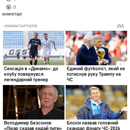
️🤬
0
коментарі