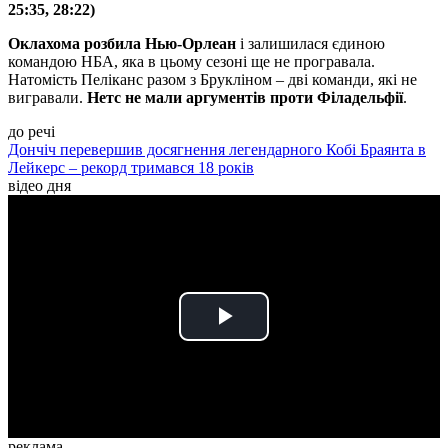
25:35, 28:22)
Оклахома розбила Нью-Орлеан
і залишилася єдиною
командою НБА, яка в цьому сезоні ще не програвала.
Натомість Пеліканс разом з Брукліном – дві команди, які не
вигравали.
Нетс не мали аргументів проти Філадельфії
.
до речі
Дончіч перевершив досягнення легендарного Кобі Браянта в
Лейкерс – рекорд тримався 18 років
відео дня
Play
Video
реклама