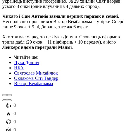
українець виступив посередньо. За 29 хвилин Свят набрав
усього 3 очки (одне влучання з 4 дальніх спроб).
Чикаго і Сан-Антоніо зазнали перших поразок в сезоні
.
Несподівано провалився Віктор Вембаньяма – у зірки Сперс
лише 9 очок + 9 підбирань, зате аж 6 втрат.
Хто тримає марку, то це Лука Дончіч. Словенець оформив
трипл дабл (29 очок + 11 підбирань + 10 передач), а його
Лейкерс вдома переграли Маямі
.
Читайте ще
:
Лука Дончіч
НБА
Святослав Михайлюк
Оклахома-Сіті Тандер
Віктор Вембаньяма
️👍
0
️🔥
0
️😄
0
️😢
0