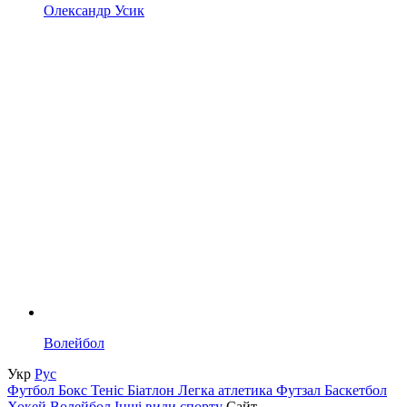
Олександр Усик
Волейбол
Укр
Рус
Футбол
Бокс
Теніс
Біатлон
Легка атлетика
Футзал
Баскетбол
Хокей
Волейбол
Інші види спорту
Сайт