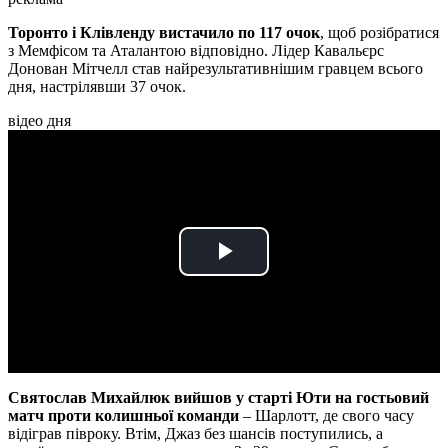
Торонто і Клівленду вистачило по 117 очок
, щоб розібратися
з Мемфісом та Аталантою відповідно. Лідер Кавальєрс
Донован Мітчелл став найрезультативнішим гравцем всього
дня, настрілявши 37 очок.
відео дня
Play
Video
Святослав Михайлюк вийшов у старті Юти на гостьовий
матч проти колишньої команди
– Шарлотт, де свого часу
відіграв півроку. Втім, Джаз без шансів поступились, а