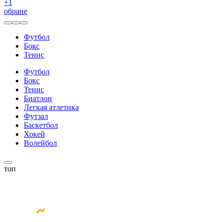
+
1
обране
Футбол
Бокс
Тенис
Футбол
Бокс
Тенис
Биатлон
Легкая атлетика
Футзал
Баскетбол
Хокей
Волейбол
топ