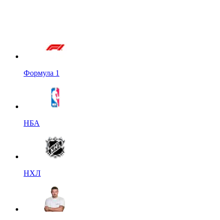
Формула 1
НБА
НХЛ