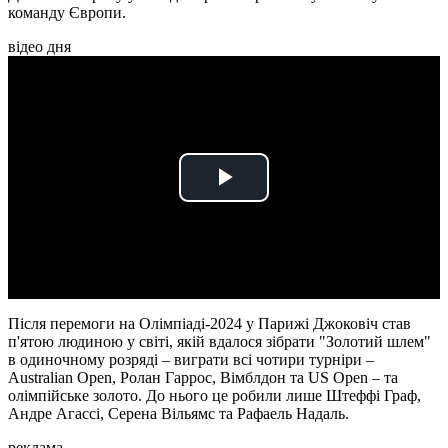
команду Європи.
відео дня
Play
Video
Після перемоги на Олімпіаді-2024 у Парижі Джоковіч став
п'ятою людиною у світі, якій вдалося зібрати "Золотий шлем"
в одиночному розряді – виграти всі чотири турніри –
Australian Open, Ролан Гаррос, Вімблдон та US Open – та
олімпійське золото. До нього це робили лише Штеффі Граф,
Андре Агассі, Серена Вільямс та Рафаель Надаль.
реклама