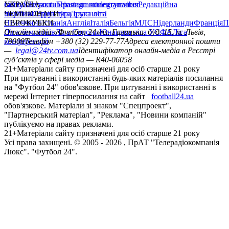
сайту
facebook
УКРАЇНА
Контакти
x
youtube
Правила коментування
instagram
telegram
viber
Редакційна
політика
Україна
ЧЕМПІОНАТИ
Перша ліга
Структура власності
Друга ліга
Німеччина
ЄВРОКУБКИ
Іспанія
Англія
Італія
Бельгія
МЛС
Нідерланди
Франція
П
Ліга чемпіонів
Онлайн-медіа «Футбол 24»
Ліга Європи
Юнацька ліга УЄФА
пл. Галицька, буд. 15, м. Львів,
Ліга
конференцій
79008
Телефон +380 (32) 229-77-77
Адреса електронної пошти
—
legal@24tv.com.ua
Ідентифікатор онлайн-медіа в Реєстрі
суб’єктів у сфері медіа — R40-06058
21+
Матеріали сайту призначені для осіб старше 21 року
При цитуванні і використанні будь-яких матеріалів посилання
на "Футбол 24" обов'язкове. При цитуванні і використанні в
мережі Інтернет гіперпосилання на сайт
football24.ua
обов'язкове. Матеріали зі знаком "Спецпроект",
"Партнерський матеріал", "Реклама", "Новини компаній"
публікуємо на правах реклами.
21+
Матеріали сайту призначені для осіб старше 21 року
Усi права захищенi. © 2005 -
2026
, ПрАТ "Телерадіокомпанія
Люкс". "Футбол 24".