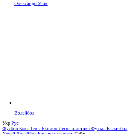
Олександр Усик
Волейбол
Укр
Рус
Футбол
Бокс
Теніс
Біатлон
Легка атлетика
Футзал
Баскетбол
Хокей
Волейбол
Інші види спорту
Сайт