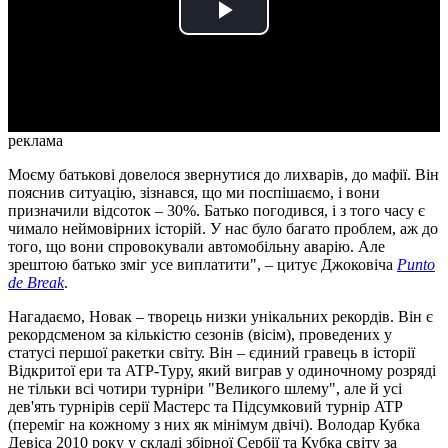
Play
Video
реклама
Моєму батькові довелося звернутися до лихварів, до мафії. Він
пояснив ситуацію, зізнався, що ми поспішаємо, і вони
призначили відсоток – 30%. Батько погодився, і з того часу є
чимало неймовірних історій. У нас було багато проблем, аж до
того, що вони спровокували автомобільну аварію. Але
зрештою батько зміг усе виплатити", – цитує Джоковіча
Punto
de Break
.
Нагадаємо, Новак – творець низки унікальних рекордів. Він є
рекордсменом за кількістю сезонів (вісім), проведених у
статусі першої ракетки світу. Він – єдиний гравець в історії
Відкритої ери та ATP-Туру, який виграв у одиночному розряді
не тільки всі чотири турніри "Великого шлему", але й усі
дев'ять турнірів серії Мастерс та Підсумковий турнір ATP
(переміг на кожному з них як мінімум двічі). Володар Кубка
Девіса 2010 року у складі збірної Сербії та Кубка світу за