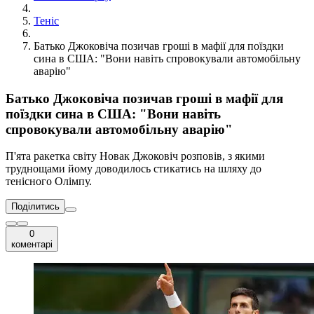
Теніс
Батько Джоковіча позичав гроші в мафії для поїздки
сина в США: "Вони навіть спровокували автомобільну
аварію"
Батько Джоковіча позичав гроші в мафії для
поїздки сина в США: "Вони навіть
спровокували автомобільну аварію"
П'ята ракетка світу Новак Джоковіч розповів, з якими
труднощами йому доводилось стикатись на шляху до
тенісного Олімпу.
Поділитись
0
коментарі