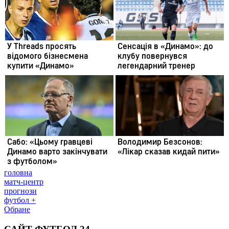
головна
матч-центр
прогнози
футбол +
Обране