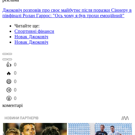
Джоковіч розповів про своє майбутнє після поразки Сіннеру в
півфіналі Ролан Гаррос: "Ось чому я був трохи емоційний"
Читайте ще
:
Спортивні фінанси
Новак Джоковіч
Новак Джоковіч
️👍
0
️🔥
0
️😄
0
️😢
0
️🤬
0
коментарі