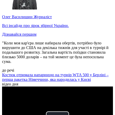
Олег Василишин
Журналіст
Всі інсайди про зірок збірної України.
Дізнавайся першим
"Коли моя кар'єра лише набирала обертів, потрібно було
вирушити до США на декілька тижнів для участі в турнірі й
подальшого розвитку. Загальна вартість поїздки становила
близько 5000 доларів – на той момент це була непосильна
сума.
до речі
Костюк отримала напарницю на турнір WTA 500 у Берліні –
перша ракетка Німеччини, яка народилась у Києві
відео дня