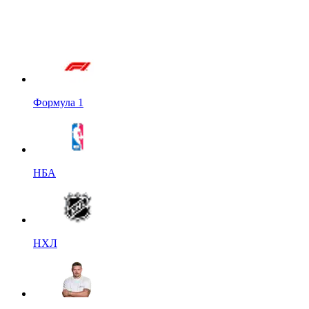
Формула 1
НБА
НХЛ