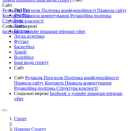
Сайт
Укр
Рус
Редакція
Прогнози
Політика конфіденційності
Правила сайту
Футбол
Контакти
Правила коментування
Редакційна політика
Бокс
Структура власності
Теніс
Соціальні мережі
Біатлон
facebook
x
youtube
instagram
telegram
viber
Легка атлетика
Футзал
Баскетбол
Хокей
Волейбол
Інші види спорту
Сайт
Сайт
Редакція
Прогнози
Політика конфіденційності
Правила сайту
Контакти
Правила коментування
Редакційна політика
Структура власності
Соціальні мережі
facebook
x
youtube
instagram
telegram
viber
Спорт
Новини Спорту