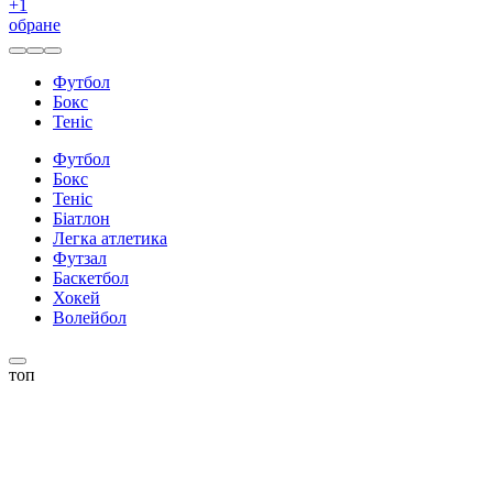
+
1
обране
Футбол
Бокс
Теніс
Футбол
Бокс
Теніс
Біатлон
Легка атлетика
Футзал
Баскетбол
Хокей
Волейбол
топ