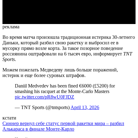
Video
реклама
Во время матча произошла традиционная истерика 30-летнего
Даньки, который разбил свою ракетку и выбросил ее в
мусорку прямо возле корта. За такое позорное поведение
россиянина оштрафовали на 6 тысяч евро, информирует
TNT
Sports
.
Можем пожелать Медведеву лишь больше поражений,
истерик и еще более суровых штрафов.
Daniil Medvedev has been fined €6000 (£5200) for
smashing his racquet at the Monte-Carlo Masters
pic.twitter.com/pR8wU0FJDZ
— TNT Sports (@tntsports)
April 13, 2026
кстати
Синнер вернул себе статус первой ракетки мира – разбил
Алькараса в финале Монте-Карло