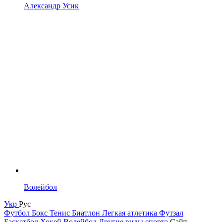
Александр Усик
Волейбол
Укр
Рус
Футбол
Бокс
Тенис
Биатлон
Легкая атлетика
Футзал
Баскетбол
Хокей
Волейбол
Другие виды спорта
Сайт