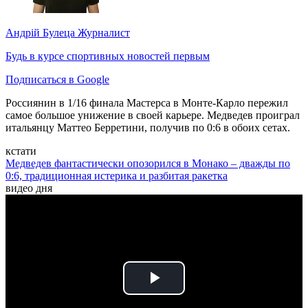
Андрій Булеца
Журналист
Будь в курсе спортивных новостей первым
Подписаться в Google
Россиянин в 1/16 финала Мастерса в Монте-Карло пережил
самое большое унижение в своей карьере. Медведев проиграл
итальянцу Маттео Берретини, получив по 0:6 в обоих сетах.
кстати
Медведев фантастически опозорился в Монако – дважды по
0:6, традиционная истерика и разбитая ракетка
видео дня
Play