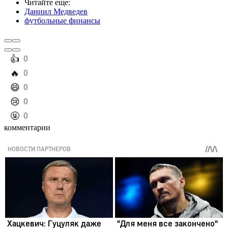
Читайте еще
:
Даниил Медведев
футбольные финансы
️👍
0
️🔥
0
️😄
0
️😢
0
️🤬
0
комментарии