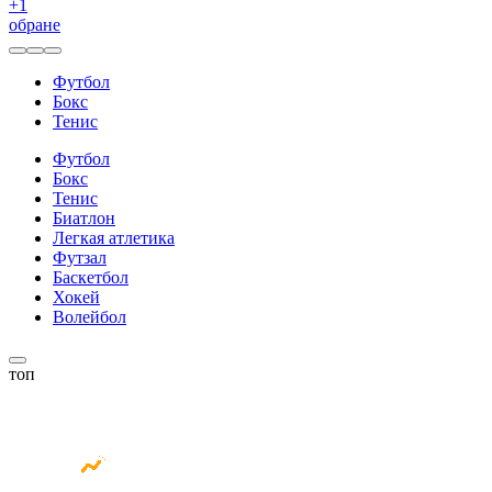
+
1
обране
Футбол
Бокс
Тенис
Футбол
Бокс
Тенис
Биатлон
Легкая атлетика
Футзал
Баскетбол
Хокей
Волейбол
топ