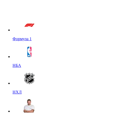
Формула 1
НБА
НХЛ