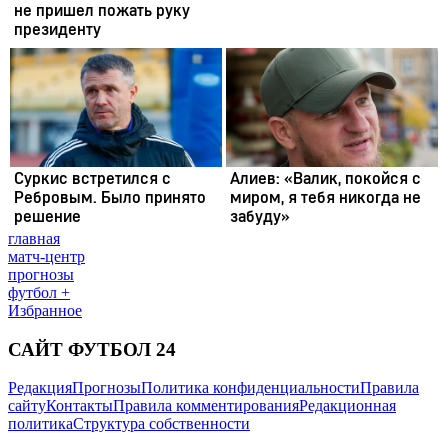
главная
матч-центр
прогнозы
футбол +
Избранное
САЙТ ФУТБОЛ 24
Редакция
Прогнозы
Политика конфиденциальности
Правила
сайту
Контакты
Правила комментирования
Редакционная
политика
Структура собственности