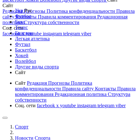
Сайт
Укр
Рус
Редакция
Прогнозы
Политика конфиденциальности
Правила
Футбол
сайту
Контакты
Правила комментирования
Редакционная
Бокс
политика
Структура собственности
Тенис
Соц. сети
Биатлон
facebook
x
youtube
instagram
telegram
viber
Легкая атлетика
Футзал
Баскетбол
Хокей
Волейбол
Другие виды спорта
Сайт
Сайт
Редакция
Прогнозы
Политика
конфиденциальности
Правила сайту
Контакты
Правила
комментирования
Редакционная политика
Структура
собственности
Соц. сети
facebook
x
youtube
instagram
telegram
viber
Спорт
Новости Cпорта